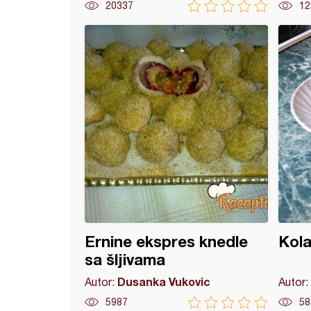
20337
12
ecake (3)
Ernine ekspres knedle
Kola
sa šljivama
Dusanka Vukovic
Autor:
Autor:
5987
58