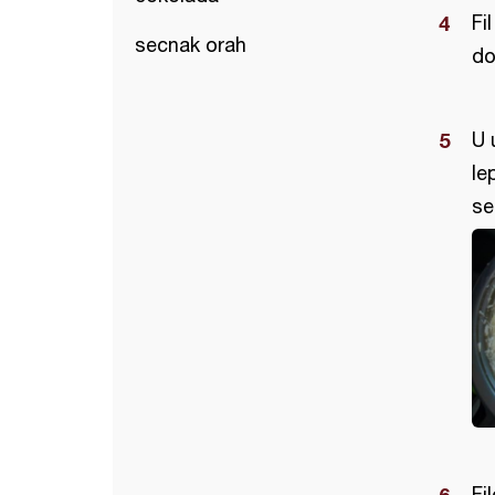
Fi
secnak orah
do
U 
le
se
Fi