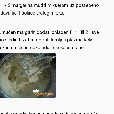
l III - 2 margarina mutiti mikserom uz postepeno
davanje 1 šoljice vrelog mleka.
umućen margarin dodati ohlađen fil 1 i fil 2 i sve
po sjediniti zatim dodati lomljen plazma keks,
ckanu mlečnu čokoladu i seckane orahe.
lovati izmedju korica puno fila i dekorisati po želji