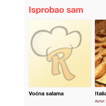
Isprobao sam
torta
Voćna salama
Ital
Autor: