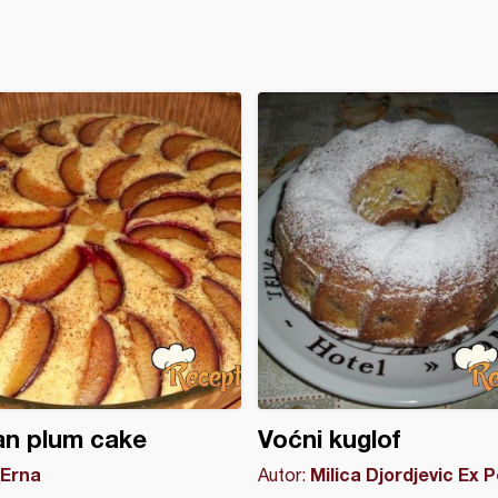
ian plum cake
Voćni kuglof
Erna
Milica Djordjevic Ex 
Autor: