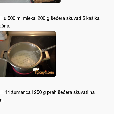
l I: u 500 ml mleka, 200 g šećera skuvati 5 kašika
ašna.
l II: 14 žumanca i 250 g prah šećera skuvati na
i.