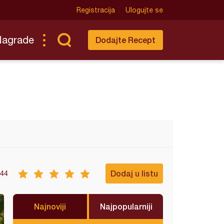
Registracija
Ulogujte se
Nagrade
Dodajte Recept
Dodaj u listu
44
Najnoviji
Najpopularniji