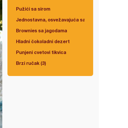
Pužići sa sirom
Jednostavna, osvežavajuća salata
Brownies sa jagodama
Hladni čokoladni dezert
Punjeni cvetovi tikvica
Brzi ručak (3)