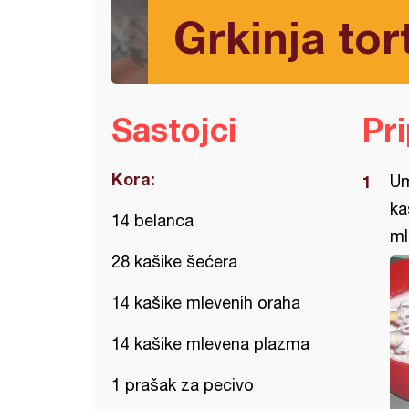
Grkinja tor
Sastojci
Pr
Kora:
Um
ka
14 belanca
ml
28 kašike šećera
14 kašike mlevenih oraha
14 kašike mlevena plazma
1 prašak za pecivo