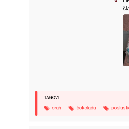
šl
TAGOVI
orah
čokolada
poslasti