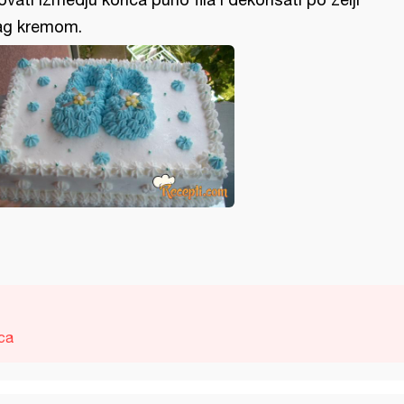
ag kremom.
ca