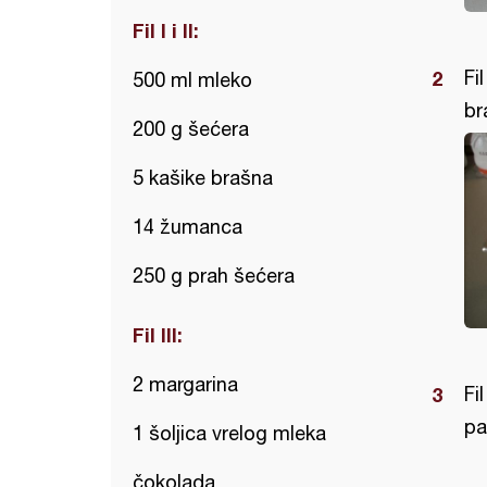
Fil I i II:
Fi
500 ml mleko
br
200 g šećera
5 kašike brašna
14 žumanca
250 g prah šećera
Fil III:
2 margarina
Fi
par
1 šoljica vrelog mleka
čokolada