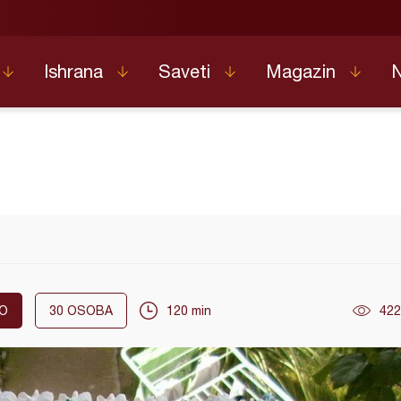
Ishrana
Saveti
Magazin
O
30
OSOBA
120 min
422