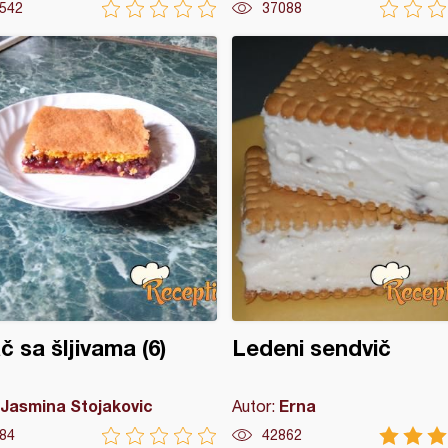
542
37088
č sa šljivama (6)
Ledeni sendvič
Jasmina Stojakovic
Erna
Autor:
84
42862