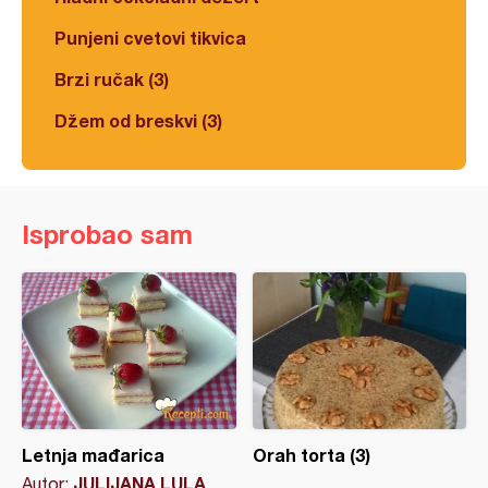
Punjeni cvetovi tikvica
Brzi ručak (3)
Džem od breskvi (3)
Isprobao sam
Letnja mađarica
Orah torta (3)
JULIJANA LULA
Autor: