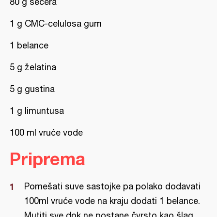
80 g šećera
1 g CMC-celulosa gum
1 belance
5 g želatina
5 g gustina
1 g limuntusa
100 ml vruće vode
Priprema
Pomešati suve sastojke pa polako dodavati
100ml vruće vode na kraju dodati 1 belance.
Mutiti sve dok ne postane čvrsto kao šlag.