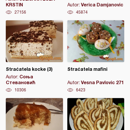
KRSTIN
Verica Damjanovic
Autor:
27156
45874
Straćatela kocke (3)
Straćatela mafini
Соња
Autor:
Стевановић
Vesna Pavlovic 271
Autor:
10306
6423