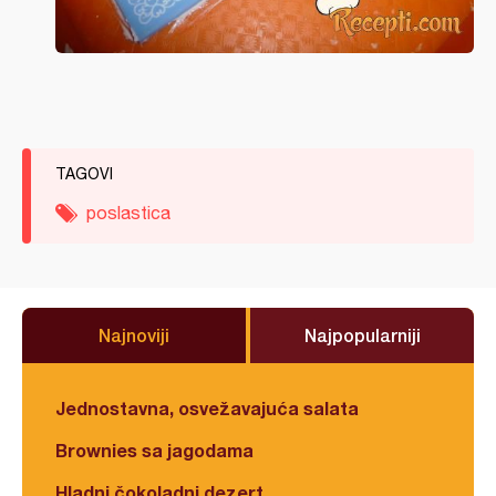
TAGOVI
poslastica
Najnoviji
Najpopularniji
Jednostavna, osvežavajuća salata
Brownies sa jagodama
Hladni čokoladni dezert