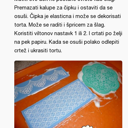
Premazati kalupe za čipku i ostaviti da se
osuši. Čipka je elasticna i može se dekorisati
torta. Može se raditi i špricem za šlag.
Koristiti viltonov nastavk 1 ili 2. I crtati po želji
na pek papiru. Kada se osuši polako odlepiti
crtež i ukrasiti tortu.