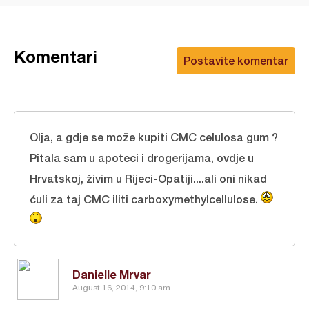
Komentari
Postavite komentar
Olja, a gdje se može kupiti CMC celulosa gum ?
Pitala sam u apoteci i drogerijama, ovdje u
Hrvatskoj, živim u Rijeci-Opatiji....ali oni nikad
ćuli za taj CMC iliti carboxymethylcellulose.
Danielle Mrvar
August 16, 2014, 9:10 am