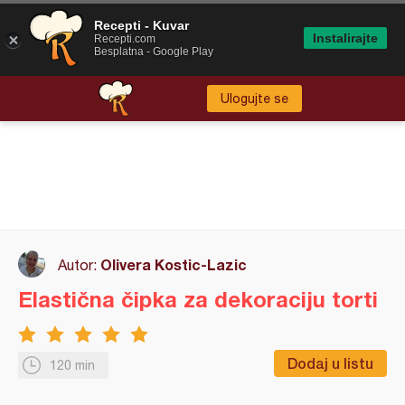
Recepti - Kuvar
Instalirajte
Recepti.com
Besplatna - Google Play
Ulogujte se
Olivera Kostic-Lazic
Autor:
Elastična čipka za dekoraciju torti
Dodaj u listu
120 min