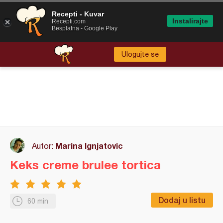
Recepti - Kuvar
Instalirajte
Recepti.com
Besplatna - Google Play
Ulogujte se
Marina Ignjatovic
Autor:
Keks creme brulee tortica
Dodaj u listu
60 min