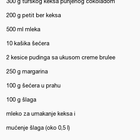
300 g turskog keksa punjenog čokoladom
200 g petit ber keksa
500 ml mleka
10 kašika šećera
2 kesice pudinga sa ukusom creme brulee
250 g margarina
100 g šećera u prahu
100 g šlaga
mleko za umakanje keksa i
mućenje šlaga (oko 0,5 l)