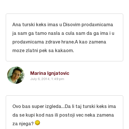
Ana turski keks imas u Disovim prodavnicama
ja sam ga tamo nasla a cula sam da ga ima i u
prodavnicama zdrave hrane.A kao zamena
moze zlatni pek sa kakaom.
Marina Ignjatovic
July 6, 2014, 1:49 pm
Ovo bas super izgleda...Da li taj turski keks ima
da se kupi kod nas ili postoji vec neka zamena
za njega?