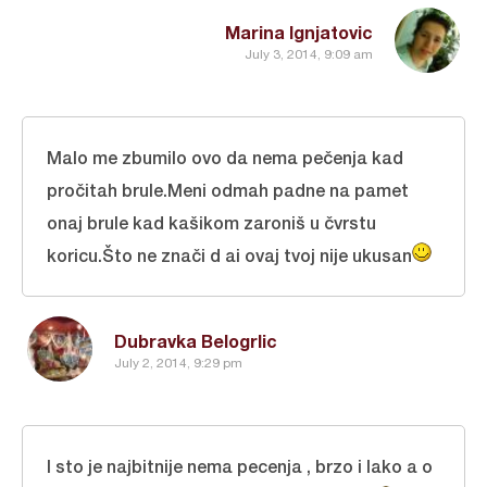
Marina Ignjatovic
July 3, 2014, 9:09 am
Malo me zbumilo ovo da nema pečenja kad
pročitah brule.Meni odmah padne na pamet
onaj brule kad kašikom zaroniš u čvrstu
koricu.Što ne znači d ai ovaj tvoj nije ukusan
Dubravka Belogrlic
July 2, 2014, 9:29 pm
I sto je najbitnije nema pecenja , brzo i lako a o