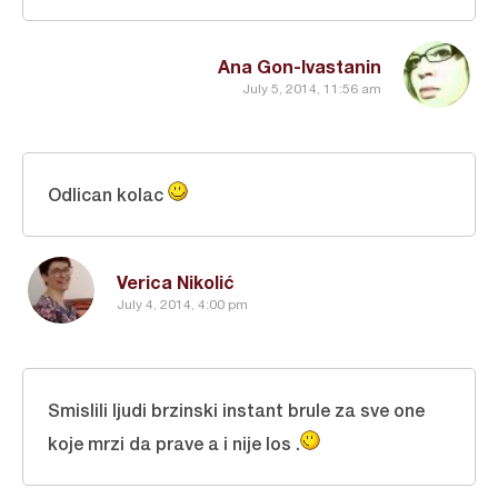
Ana Gon-Ivastanin
July 5, 2014, 11:56 am
Odlican kolac
Verica Nikolić
July 4, 2014, 4:00 pm
Smislili ljudi brzinski instant brule za sve one
koje mrzi da prave a i nije los .