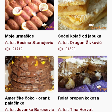
Moje urmašice
Sočni kolač od jabuka
Besima Stanojević
Dragan Živković
Autor:
Autor:
21712
31520
Američke čoko - oranž
Rolat prepun kokosa
palačinke
Jovanka Barosevic
Tina Horvat
Autor:
Autor: