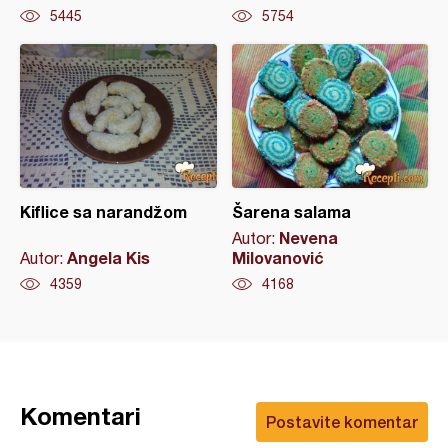
5445
5754
Kiflice sa narandžom
Šarena salama
Nevena
Autor:
Angela Kis
Milovanović
Autor:
4359
4168
Komentari
Postavite komentar