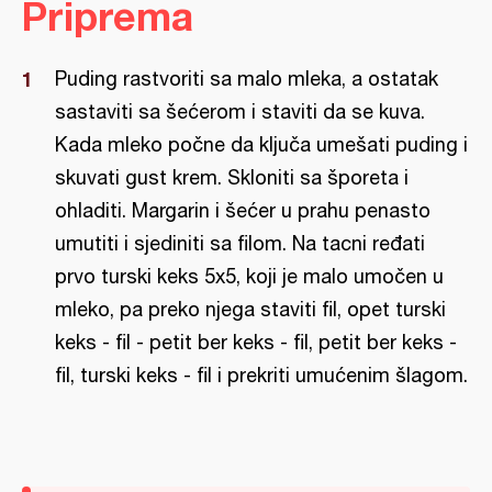
Priprema
Puding rastvoriti sa malo mleka, a ostatak
sastaviti sa šećerom i staviti da se kuva.
Kada mleko počne da ključa umešati puding i
skuvati gust krem. Skloniti sa šporeta i
ohladiti. Margarin i šećer u prahu penasto
umutiti i sjediniti sa filom. Na tacni ređati
prvo turski keks 5x5, koji je malo umočen u
mleko, pa preko njega staviti fil, opet turski
keks - fil - petit ber keks - fil, petit ber keks -
fil, turski keks - fil i prekriti umućenim šlagom.