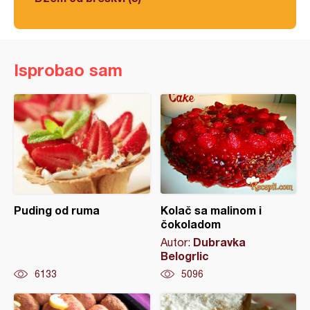
Isprobao sam
Puding od ruma
Kolač sa malinom i
čokoladom
Dubravka
Autor:
Belogrlic
6133
5096