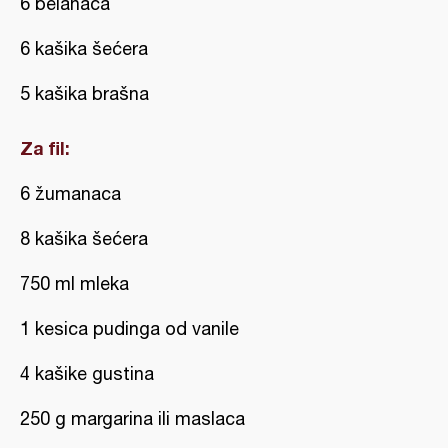
6 belanaca
6 kašika šećera
5 kašika brašna
Za fil:
6 žumanaca
8 kašika šećera
750 ml mleka
1 kesica pudinga od vanile
4 kašike gustina
250 g margarina ili maslaca