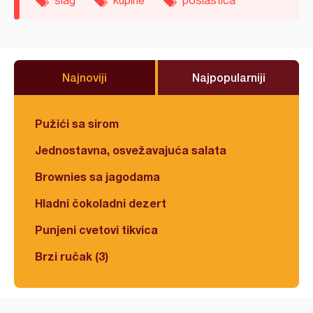
šlag
kupine
poslastica
Najnoviji
Najpopularniji
Pužići sa sirom
Jednostavna, osvežavajuća salata
Brownies sa jagodama
Hladni čokoladni dezert
Punjeni cvetovi tikvica
Brzi ručak (3)