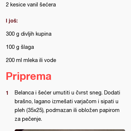
2 kesice vanil šećera
I još:
300 g divljih kupina
100 g šlaga
200 ml mleka ili vode
Priprema
Belanca i šećer umutiti u čvrst sneg. Dodati
brašno, lagano izmešati varjačom i sipati u
pleh (35x25), podmazan ili obložen papirom
za pečenje.