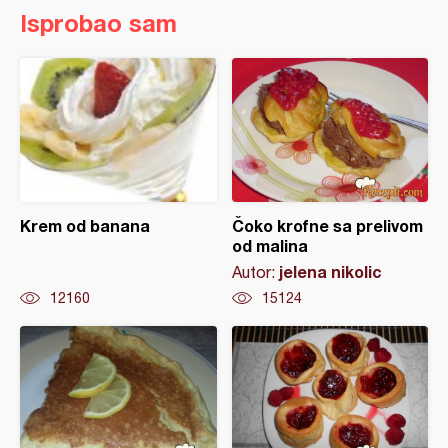
Isprobao sam
Krem od banana
Čoko krofne sa prelivom
od malina
jelena nikolic
Autor:
12160
15124