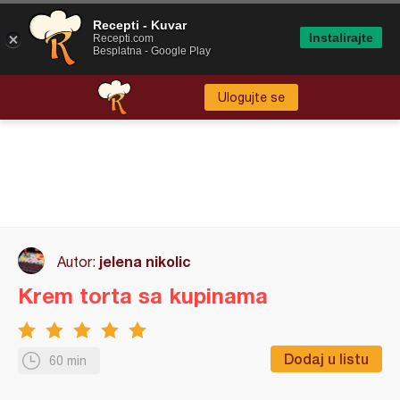
Recepti - Kuvar
Instalirajte
Recepti.com
Besplatna - Google Play
Ulogujte se
jelena nikolic
Autor:
Krem torta sa kupinama
Dodaj u listu
60 min