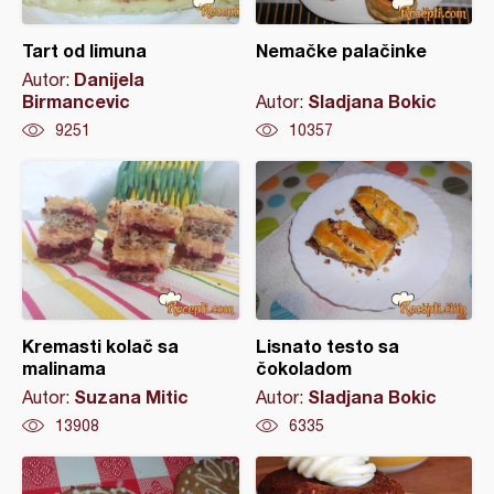
Tart od limuna
Nemačke palačinke
Danijela
Autor:
Birmancevic
Sladjana Bokic
Autor:
9251
10357
Kremasti kolač sa
Lisnato testo sa
malinama
čokoladom
Suzana Mitic
Sladjana Bokic
Autor:
Autor:
13908
6335