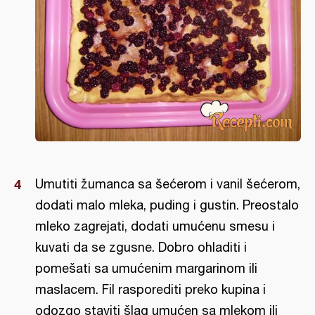
Umutiti žumanca sa šećerom i vanil šećerom,
dodati malo mleka, puding i gustin. Preostalo
mleko zagrejati, dodati umućenu smesu i
kuvati da se zgusne. Dobro ohladiti i
pomešati sa umućenim margarinom ili
maslacem. Fil rasporediti preko kupina i
odozgo staviti šlag umućen sa mlekom ili