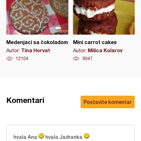
Medenjaci sa čokoladom
Mini carrot cakes
Tina Horvat
Milica Kolarov
Autor:
Autor:
12104
9047
Komentari
Postavite komentar
hvala Ana
hvala Jadranka