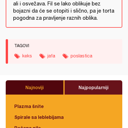
ali i osvežava. Fil se lako oblikuje bez
bojazni da će se otopiti i slično, pa je torta
pogodna za pravljenje raznih oblika.
TAGOVI
keks
jafa
poslastica
Najnoviji
Najpopularniji
Plazma šnite
Spirale sa leblebijama
Pečeno pile