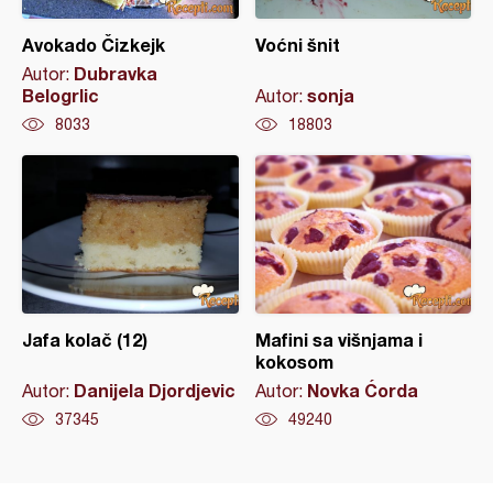
Avokado Čizkejk
Voćni šnit
Dubravka
Autor:
Belogrlic
sonja
Autor:
8033
18803
Jafa kolač (12)
Mafini sa višnjama i
kokosom
Danijela Djordjevic
Novka Ćorda
Autor:
Autor:
37345
49240