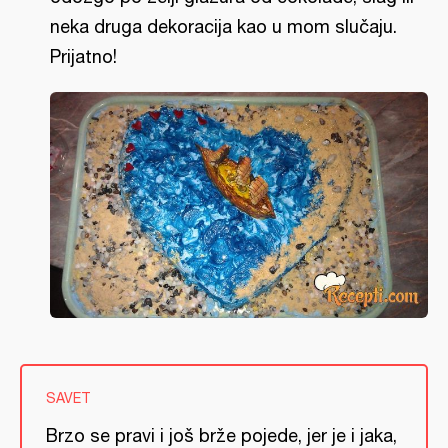
neka druga dekoracija kao u mom slučaju.
Prijatno!
SAVET
Brzo se pravi i još brže pojede, jer je i jaka,