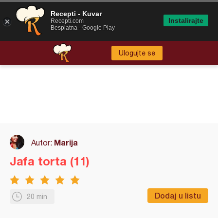
Recepti - Kuvar
Instalirajte
Recepti.com
Besplatna - Google Play
Ulogujte se
Marija
Autor:
Jafa torta (11)
Dodaj u listu
20 min