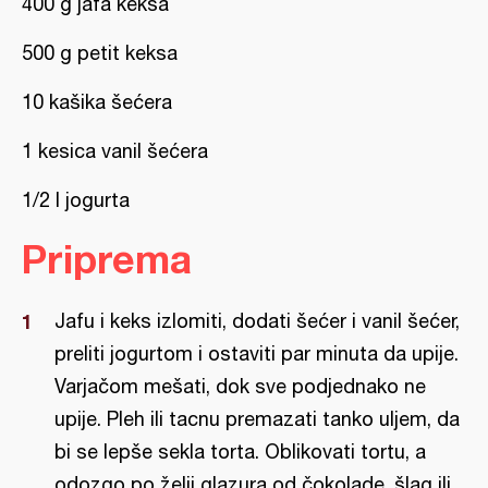
400 g jafa keksa
500 g petit keksa
10 kašika šećera
1 kesica vanil šećera
1/2 l jogurta
Priprema
Jafu i keks izlomiti, dodati šećer i vanil šećer,
preliti jogurtom i ostaviti par minuta da upije.
Varjačom mešati, dok sve podjednako ne
upije. Pleh ili tacnu premazati tanko uljem, da
bi se lepše sekla torta. Oblikovati tortu, a
odozgo po želji glazura od čokolade, šlag ili