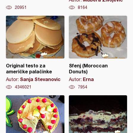
20951
8164
Original testo za
Sfenj (Moroccan
američke palačinke
Donuts)
Sanja Stevanovic
Erna
Autor:
Autor:
4346021
7954