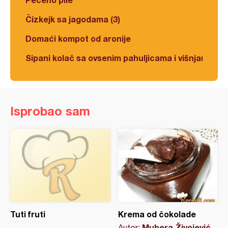
Čizkejk sa jagodama (3)
Domaći kompot od aronije
Sipani kolač sa ovsenim pahuljicama i višnjama
Isprobao sam
Tuti fruti
Krema od čokolade
Mubera Živojević
Autor: