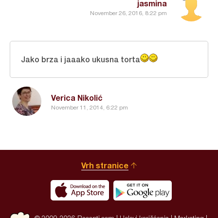
jasmina
November 26, 2016, 8:22 pm
Jako brza i jaaako ukusna torta
Verica Nikolić
November 11, 2014, 6:22 pm
Vrh stranice