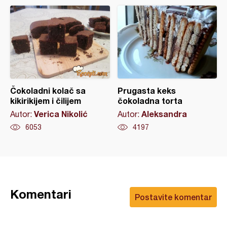
Čokoladni kolač sa
Prugasta keks
kikirikijem i čilijem
čokoladna torta
Verica Nikolić
Aleksandra
Autor:
Autor:
6053
4197
Komentari
Postavite komentar