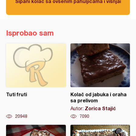
Sipani kolač sa ovsenim pahuljicama i višnjama
Isprobao sam
Tuti fruti
Kolač od jabuka i oraha
sa prelivom
Zorica Stajić
Autor:
20948
7090