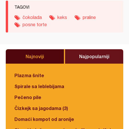
TAGOVI
čokolada
keks
praline
posne torte
Najnoviji
Najpopularniji
Plazma šnite
Spirale sa leblebijama
Pečeno pile
Čizkejk sa jagodama (3)
Domaći kompot od aronije