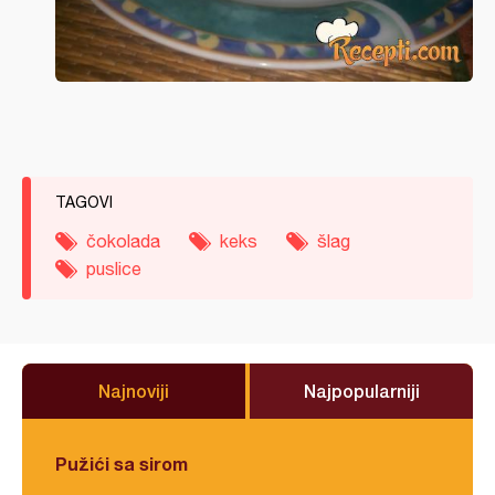
TAGOVI
čokolada
keks
šlag
puslice
Najnoviji
Najpopularniji
Pužići sa sirom