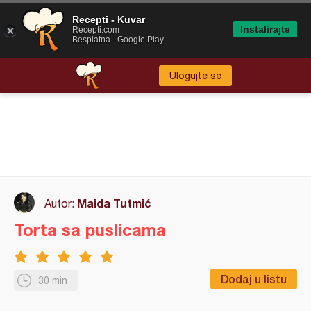
Recepti - Kuvar
Instalirajte
Recepti.com
Besplatna - Google Play
Ulogujte se
Maida Tutmić
Autor:
Torta sa puslicama
Dodaj u listu
30 min