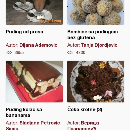
Puding od prosa
Bombice sa pudingom
bez glutena
Dijana Ademovic
Tanja Djordjevic
Autor:
Autor:
3655
4830
Puding kolač sa
Čoko krofne (3)
bananama
Sladjana Petrovic
Верица
Autor:
Autor:
Simic
Познановић