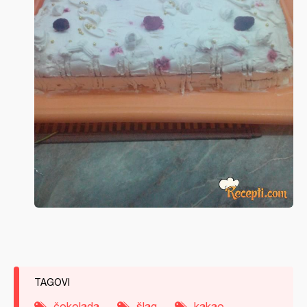
TAGOVI
čokolada
šlag
kakao