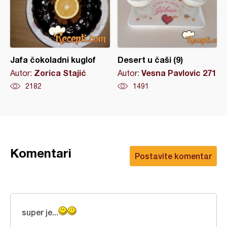
Jafa čokoladni kuglof
Desert u čaši (9)
Zorica Stajić
Vesna Pavlovic 271
Autor:
Autor:
2182
1491
Komentari
Postavite komentar
super je...