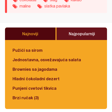
maline
slatka pavlaka
Najnoviji
Najpopularniji
Pužići sa sirom
Jednostavna, osvežavajuća salata
Brownies sa jagodama
Hladni čokoladni dezert
Punjeni cvetovi tikvica
Brzi ručak (3)