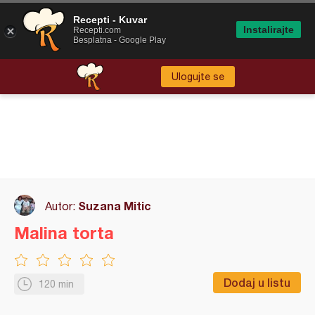
Recepti - Kuvar
Instalirajte
Recepti.com
Besplatna - Google Play
Ulogujte se
Suzana Mitic
Autor:
Malina torta
Dodaj u listu
120 min