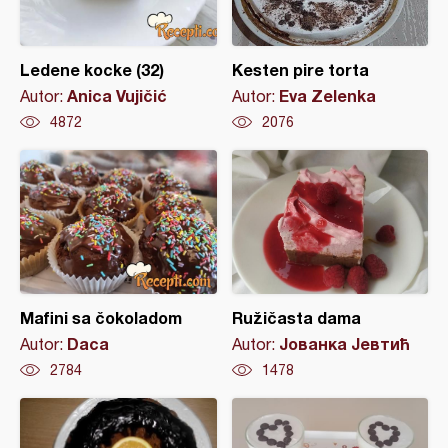
Ledene kocke (32)
Kesten pire torta
Anica Vujičić
Eva Zelenka
Autor:
Autor:
4872
2076
Mafini sa čokoladom
Ružičasta dama
Daca
Јованка Јевтић
Autor:
Autor:
2784
1478