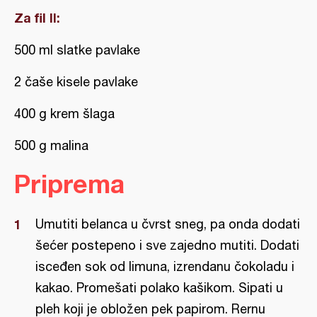
Za fil II:
500 ml slatke pavlake
2 čaše kisele pavlake
400 g krem šlaga
500 g malina
Priprema
Umutiti belanca u čvrst sneg, pa onda dodati
šećer postepeno i sve zajedno mutiti. Dodati
isceđen sok od limuna, izrendanu čokoladu i
kakao. Promešati polako kašikom. Sipati u
pleh koji je obložen pek papirom. Rernu