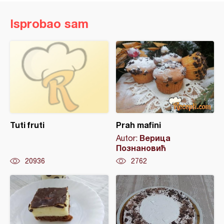
Isprobao sam
Tuti fruti
Prah mafini
Верица
Autor:
Познановић
20936
2762