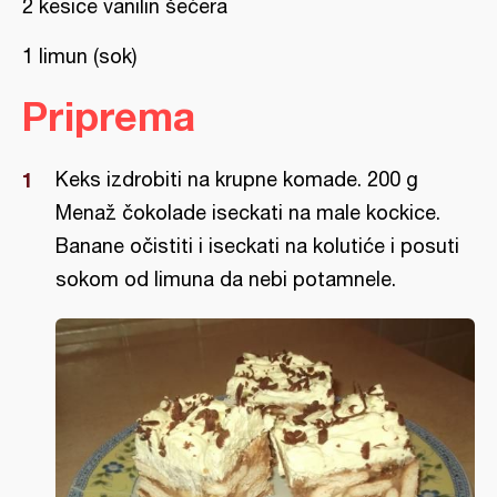
2 kesice vanilin šećera
1 limun (sok)
Priprema
Keks izdrobiti na krupne komade. 200 g
Menaž čokolade iseckati na male kockice.
Banane očistiti i iseckati na kolutiće i posuti
sokom od limuna da nebi potamnele.