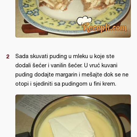
Sada skuvati puding u mleku u koje ste
dodali šećer i vanilin šećer. U vruć kuvani
puding dodajte margarin i mešajte dok se ne
otopi i sjediniti sa pudingom u fini krem.