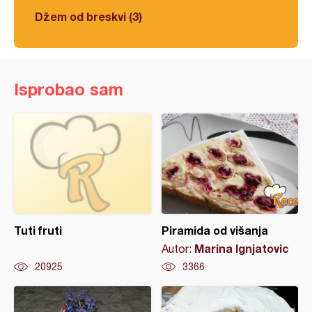
Džem od breskvi (3)
Isprobao sam
Tuti fruti
Piramida od višanja
Marina Ignjatovic
Autor:
20925
3366