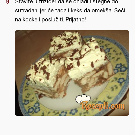
Stavite u frižider da se ohladi i stegne do
sutradan, jer će tada i keks da omekša. Seći
na kocke i poslužiti. Prijatno!