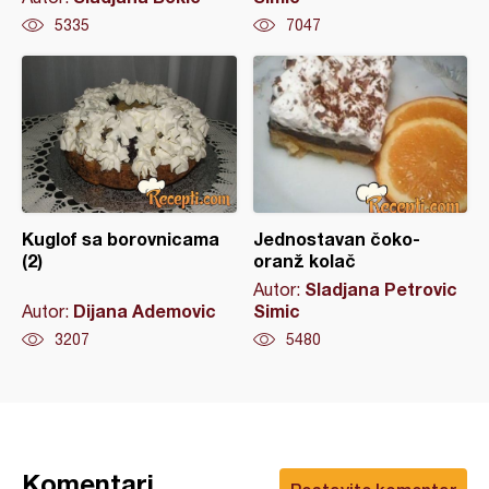
5335
7047
Kuglof sa borovnicama
Jednostavan čoko-
(2)
oranž kolač
Sladjana Petrovic
Autor:
Dijana Ademovic
Simic
Autor:
3207
5480
Komentari