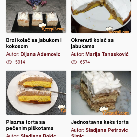
Brzi kolač sa jabukom i
Okrenuti kolač sa
kokosom
jabukama
Dijana Ademovic
Marija Tanasković
Autor:
Autor:
5914
6574
Plazma torta sa
Jednostavna keks torta
pečenim piškotama
Sladjana Petrovic
Autor:
Sladjana Bokic
Simic
Autor: