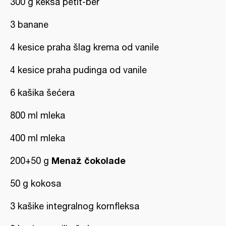
300 g keksa petit-ber
3 banane
4 kesice praha šlag krema od vanile
4 kesice praha pudinga od vanile
6 kašika šećera
800 ml mleka
400 ml mleka
Menaž čokolade
200+50 g
50 g kokosa
3 kašike integralnog kornfleksa