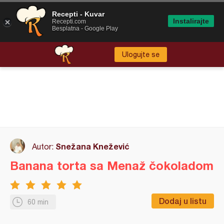
Recepti - Kuvar
Instalirajte
Recepti.com
Besplatna - Google Play
Ulogujte se
Snežana Knežević
Autor:
Banana torta sa Menaž čokoladom
Dodaj u listu
60 min