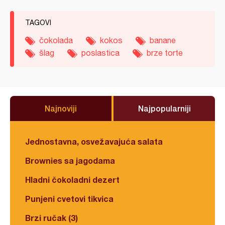
TAGOVI
čokolada
kokos
banane
šlag
poslastica
brze torte
Najnoviji
Najpopularniji
Jednostavna, osvežavajuća salata
Brownies sa jagodama
Hladni čokoladni dezert
Punjeni cvetovi tikvica
Brzi ručak (3)