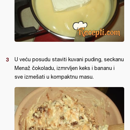
U veću posudu staviti kuvani puding, seckanu
Menaž čokoladu, izmrvljen keks i bananu i
sve izmešati u kompaktnu masu.