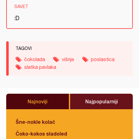
SAVET
:D
TAGOVI
čokolada
višnje
poslastica
slatka pavlaka
Najnoviji
Najpopularniji
Šne-nokle kolač
Čoko-kokos sladoled