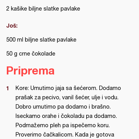
2 kašike biljne slatke pavlake
Još:
500 ml biljne slatke pavlake
50 g crne čokolade
Priprema
Kore: Umutimo jaja sa šećerom. Dodamo
prašak za pecivo, vanil šećer, ulje i vodu.
Dobro umutimo pa dodamo i brašno.
Iseckamo orahe i čokoladu pa dodamo.
Podmažemo pleh pa ispečemo koru.
Proverimo čačkalicom. Kada je gotova