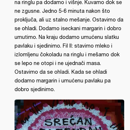
na ringlu pa dodamo i višnje. Kuvamo dok se
ne zgusne. Jedno 5-6 minuta nakon što
proključa, ali uz stalno mešanje. Ostavimo da
se ohladi. Dodamo iseckani margarin i dobro
umutimo. Na kraju dodamo umućenu slatku
pavlaku i sjedinimo. Fil II: stavimo mleko i
izlomljenu čokoladu na ringlu i mešamo dok
se lepo ne otopi i ne ujednači masa.
Ostavimo da se ohladi. Kada se ohladi
dodamo margarin i umućenu pavlaku pa
dobro sjedinimo.