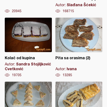
Slađana Šćekić
Autor:
20945
168715
Kolač od kupina
Pita sa orasima (2)
Sandra Stojiljković
Autor:
Cvetković
Ivana
Autor:
19705
13285