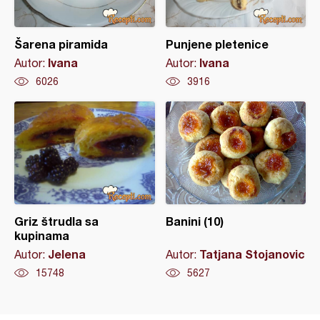
Šarena piramida
Punjene pletenice
Ivana
Ivana
Autor:
Autor:
6026
3916
Griz štrudla sa
Banini (10)
kupinama
Jelena
Tatjana Stojanovic
Autor:
Autor:
15748
5627