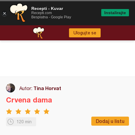
Recepti - Kuvar
Instalirajte
Recepti.com
Besplatna - Google Play
Ulogujte se
Tina Horvat
Autor:
Crvena dama
Dodaj u listu
120 min