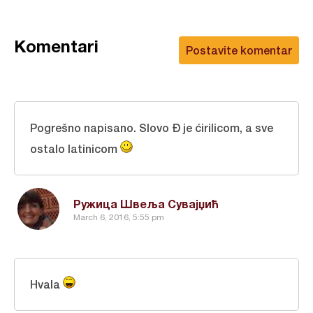
Komentari
Postavite komentar
Pogrešno napisano. Slovo Đ je ćirilicom, a sve
ostalo latinicom
Ружица Швеља Сувајџић
March 6, 2016, 5:55 pm
Hvala