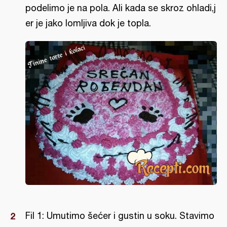
podelimo je na pola. Ali kada se skroz ohladi,j
er je jako lomljiva dok je topla.
Fil 1: Umutimo šećer i gustin u soku. Stavimo