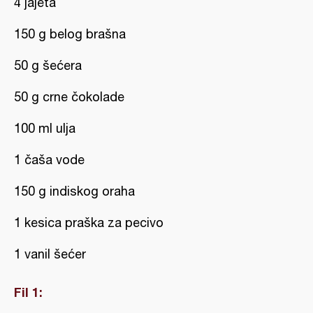
4 jajeta
150 g belog brašna
50 g šećera
50 g crne čokolade
100 ml ulja
1 čaša vode
150 g indiskog oraha
1 kesica praška za pecivo
1 vanil šećer
Fil 1: