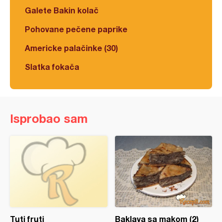
Galete Bakin kolač
Pohovane pečene paprike
Americke palačinke (30)
Slatka fokača
Isprobao sam
Tuti fruti
Baklava sa makom (2)