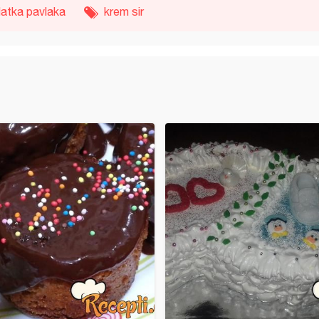
latka pavlaka
krem sir