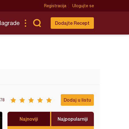
Registracija
Ulogujte se
Nagrade
Dodajte Recept
Dodaj u listu
78
Najnoviji
Najpopularniji