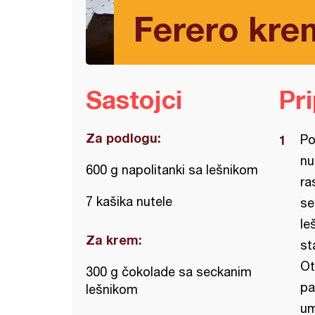
Ferero kre
Sastojci
Pr
Za podlogu:
Po
nu
600 g napolitanki sa lešnikom
ra
7 kašika nutele
se
le
Za krem:
st
Ot
300 g čokolade sa seckanim
pa
lešnikom
um