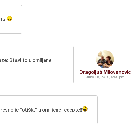
rta
e: Stavi to u omiljene.
Dragoljub Milovanovic
June 18, 2016, 5:50 pm
spresno je "otišla" u omiljene recepte!!