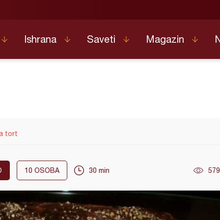
Ishrana
Saveti
Magazin
a tort
O
10
OSOBA
30 min
579