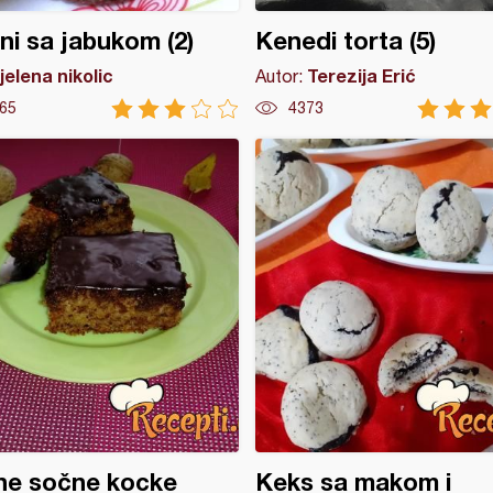
ni sa jabukom (2)
Kenedi torta (5)
jelena nikolic
Terezija Erić
Autor:
65
4373
ne sočne kocke
Keks sa makom i