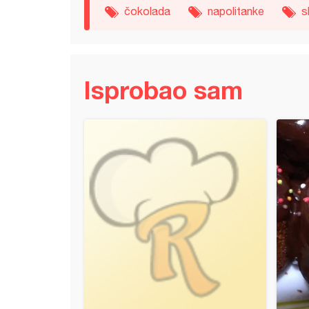
čokolada
napolitanke
s
Isprobao sam
 jamb torta