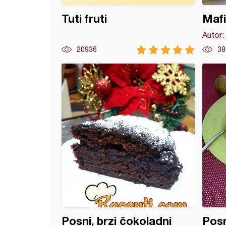
Tuti fruti
Mafi
Autor:
20936
38
e kuglice
Posni, brzi čokoladni
Pos