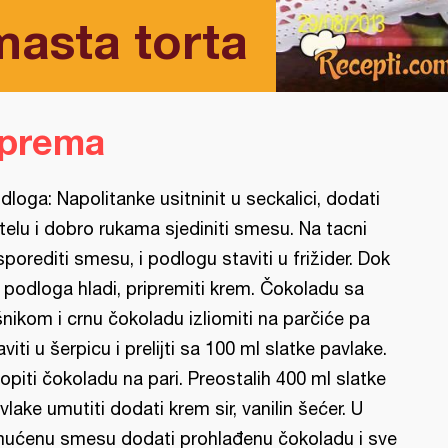
masta torta
iprema
dloga: Napolitanke usitninit u seckalici, dodati
telu i dobro rukama sjediniti smesu. Na tacni
sporediti smesu, i podlogu staviti u frižider. Dok
 podloga hladi, pripremiti krem. Čokoladu sa
šnikom i crnu čokoladu izliomiti na parčiće pa
aviti u šerpicu i prelijti sa 100 ml slatke pavlake.
opiti čokoladu na pari. Preostalih 400 ml slatke
vlake umutiti dodati krem sir, vanilin šećer. U
ućenu smesu dodati prohlađenu čokoladu i sve