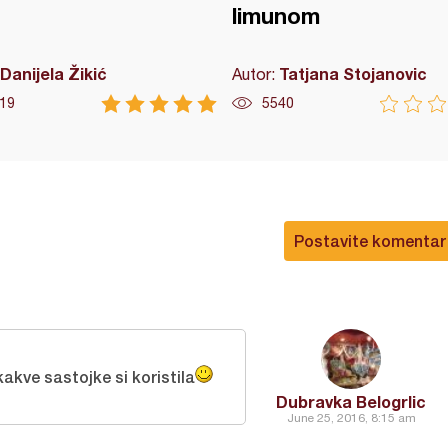
limunom
Danijela Žikić
Tatjana Stojanovic
Autor:
19
5540
Postavite komentar
akve sastojke si koristila
Dubravka Belogrlic
June 25, 2016, 8:15 am