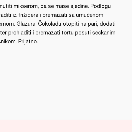
mutiti mikserom, da se mase sjedine. Podlogu
vaditi iz frižidera i premazati sa umućenom
emom. Glazura: Čokoladu otopiti na pari, dodati
ter prohladiti i premazati tortu posuti seckanim
šnikom. Prijatno.