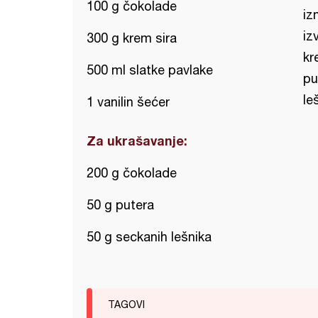
100 g čokolade
iz
iz
300 g krem sira
kr
500 ml slatke pavlake
pu
le
1 vanilin šećer
Za ukrašavanje:
200 g čokolade
50 g putera
50 g seckanih lešnika
TAGOVI