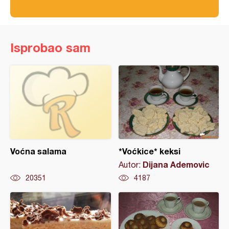
Isprobao sam
Voćna salama
*Voćkice* keksi
Dijana Ademovic
Autor:
20351
4187