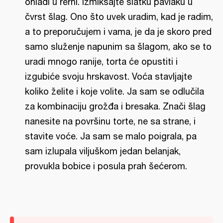
ohladi u rerni. Izmiksajte slatku pavlaku u
čvrst šlag. Ono što uvek uradim, kad je radim,
a to preporučujem i vama, je da je skoro pred
samo služenje napunim sa šlagom, ako se to
uradi mnogo ranije, torta će opustiti i
izgubiće svoju hrskavost. Voća stavljajte
koliko želite i koje volite. Ja sam se odlučila
za kombinaciju grožđa i bresaka. Znači šlag
nanesite na površinu torte, ne sa strane, i
stavite voće. Ja sam se malo poigrala, pa
sam izlupala viljuškom jedan belanjak,
provukla bobice i posula prah šećerom.