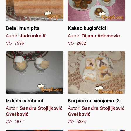
Bela limun pita
Kakao kuglofčići
Jadranka K
Dijana Ademovic
Autor:
Autor:
7596
2602
Izdašni sladoled
Korpice sa višnjama (2)
Sandra Stojiljković
Sandra Stojiljković
Autor:
Autor:
Cvetković
Cvetković
4677
5384