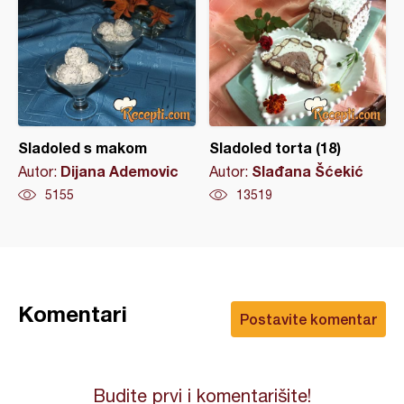
Sladoled s makom
Sladoled torta (18)
Dijana Ademovic
Slađana Šćekić
Autor:
Autor:
5155
13519
Komentari
Postavite komentar
Budite prvi i komentarišite!