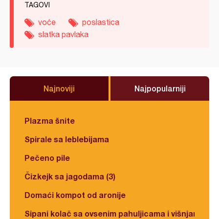
TAGOVI
voće
poslastica
slatka pavlaka
Najnoviji
Najpopularniji
Plazma šnite
Spirale sa leblebijama
Pečeno pile
Čizkejk sa jagodama (3)
Domaći kompot od aronije
Sipani kolač sa ovsenim pahuljicama i višnjama