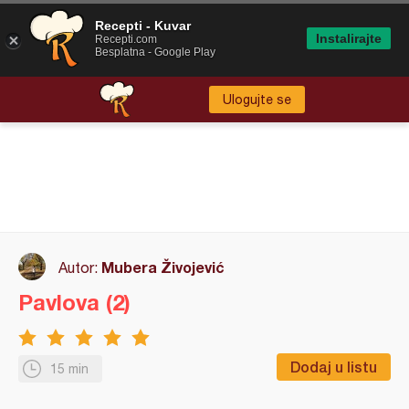
Recepti - Kuvar
Instalirajte
Recepti.com
Besplatna - Google Play
Ulogujte se
Mubera Živojević
Autor:
Pavlova (2)
Dodaj u listu
15 min