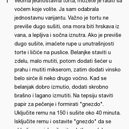
Veoma jednostavna torta, možete je raditi sa
voćem koje volite. Ja sam odabrala
jednostavnu varijantu. Važno je tortu ne
previše dugo sušiti, ona mora biti hrskava iz
vana, a lepljiva i sočna iznutra. Ako je previše
dugo sušite, imaćete rupe u unutrašnjosti
torte i ličiće na puslice. Belanjke staviti u
zdelu, malo mutiti, potom dodati šećer u
prahu i mutiti mikserom, zatim dodati vinsko
belo sirće ili neko drugo voćno. Kad se
belanjak dobro izmutio, dodati skrobno
brašno i lagano izmutiti. Na tepsiju staviti
papir za pečenje i formirati "gnezdo".
Uključite rernu na 150 i sušite oko 40 minuta.
Isključite rernu i ostavite "gnezdo" da se