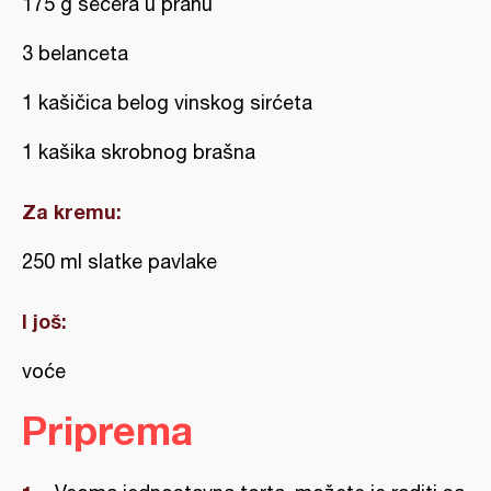
175 g šećera u prahu
3 belanceta
1 kašičica belog vinskog sirćeta
1 kašika skrobnog brašna
Za kremu:
250 ml slatke pavlake
I još:
voće
Priprema