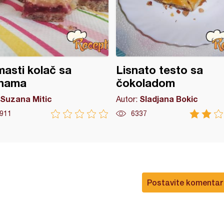
asti kolač sa
Lisnato testo sa
inama
čokoladom
Suzana Mitic
Sladjana Bokic
Autor:
911
6337
Postavite komentar