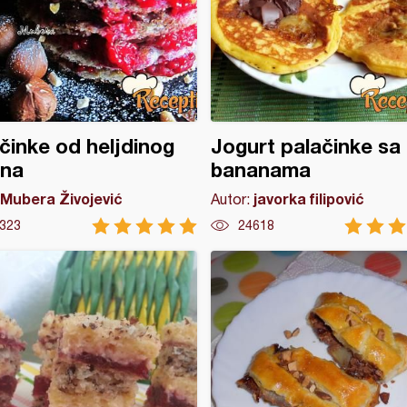
činke od heljdinog
Jogurt palačinke sa
šna
bananama
Mubera Živojević
javorka filipović
Autor:
323
24618