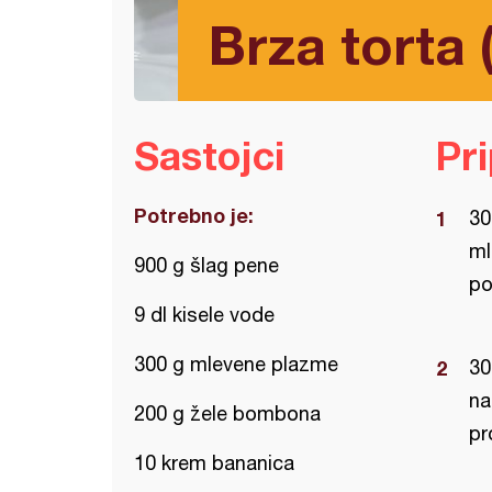
Brza torta 
Sastojci
Pr
Potrebno je:
30
ml
900 g šlag pene
po
9 dl kisele vode
300 g mlevene plazme
30
na
200 g žele bombona
pr
10 krem bananica