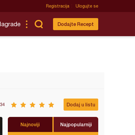
Registracija
Ulogujte se
Nagrade
Dodajte Recept
Dodaj u listu
34
Najnoviji
Najpopularniji