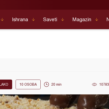
Ishrana
Saveti
Magazin
LAKO
10
OSOBA
20 min
10783