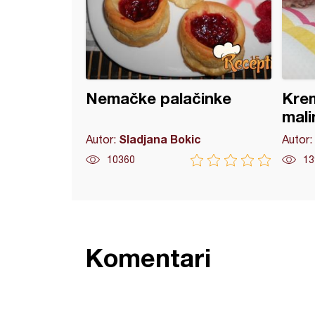
Nemačke palačinke
Krem
mal
Sladjana Bokic
Autor:
Autor:
10360
13
Komentari