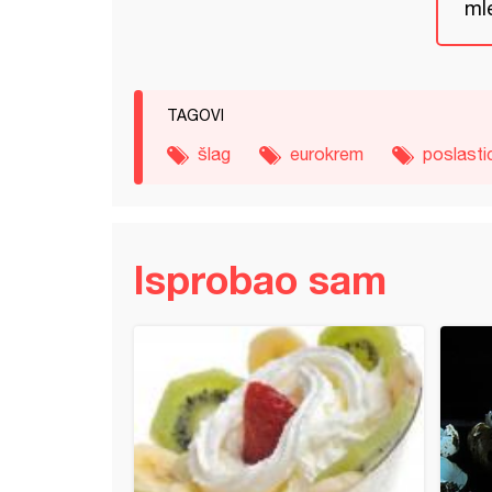
ml
TAGOVI
šlag
eurokrem
poslasti
Isprobao sam
od limuna