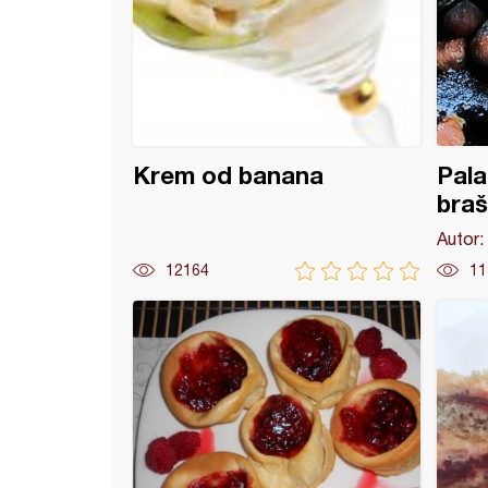
Krem od banana
Pala
bra
Autor:
12164
11
jaci sa čokoladom