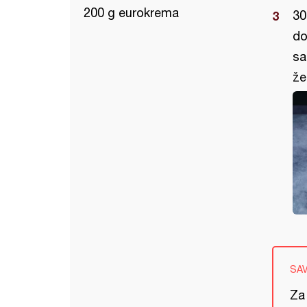
200 g eurokrema
30
do
sa
že
SA
Za 