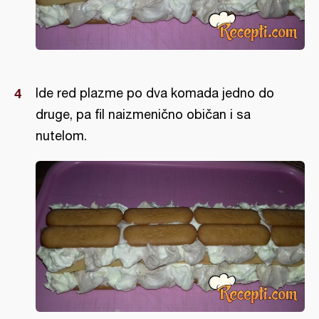
Ide red plazme po dva komada jedno do
druge, pa fil naizmenično običan i sa
nutelom.