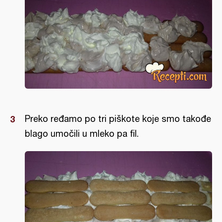
Preko ređamo po tri piškote koje smo takođe
blago umočili u mleko pa fil.