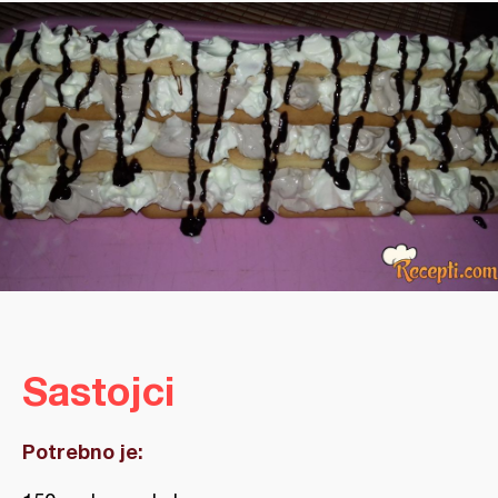
Sastojci
Potrebno je: