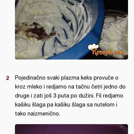
Pojedinačno svaki plazma keks provuče o
kroz mleko i redjamo na tačnu četri jedno do
druge i zati još 3 puta po dužini. Fil redjamo
kašiku šlaga pa kašiku šlaga sa nutelom i
tako naizmenično.