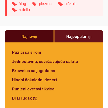
šlag
plazma
piškote
nutella
Najnoviji
Najpopularniji
Pužići sa sirom
Jednostavna, osvežavajuća salata
Brownies sa jagodama
Hladni čokoladni dezert
Punjeni cvetovi tikvica
Brzi ručak (3)