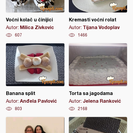
Voćni kolač u činijici
Kremasti voćni rolat
Milica Zivkovic
Tijana Vodoplav
Autor:
Autor:
607
1466
Banana split
Torta sa jagodama
Anđela Pavlović
Jelena Ranković
Autor:
Autor:
803
2168