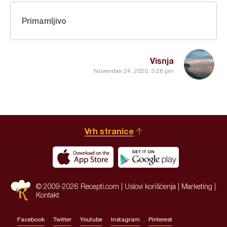
Primamljivo
Visnja
November 24, 2020, 3:28 pm
Vrh stranice
© 2009-2026 Recepti.com |
Uslovi korišćenja
|
Marketing
|
Kontakt
Facebook
Twitter
Youtube
Instagram
Pinterest