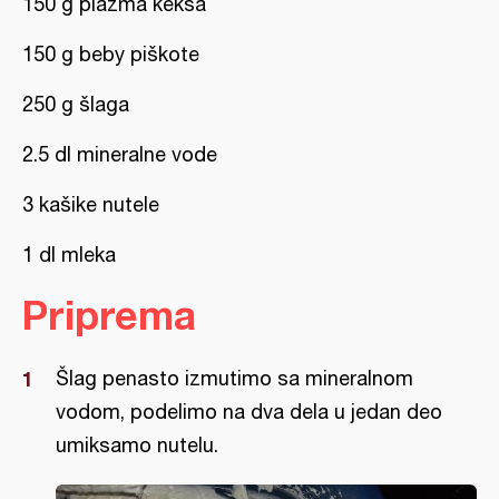
150 g plazma keksa
150 g beby piškote
250 g šlaga
2.5 dl mineralne vode
3 kašike nutele
1 dl mleka
Priprema
Šlag penasto izmutimo sa mineralnom
vodom, podelimo na dva dela u jedan deo
umiksamo nutelu.