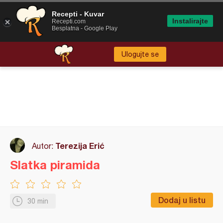
Recepti - Kuvar
Instalirajte
Recepti.com
Besplatna - Google Play
Ulogujte se
Terezija Erić
Autor:
Slatka piramida
Dodaj u listu
30 min