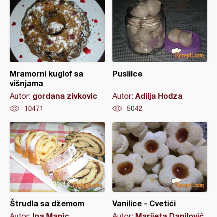
Mramorni kuglof sa
Puslilce
višnjama
gordana zivkovic
Adilja Hodza
Autor:
Autor:
10471
5042
Štrudla sa džemom
Vanilice - Cvetići
Ina Manic
Marijeta Danilović
Autor:
Autor: