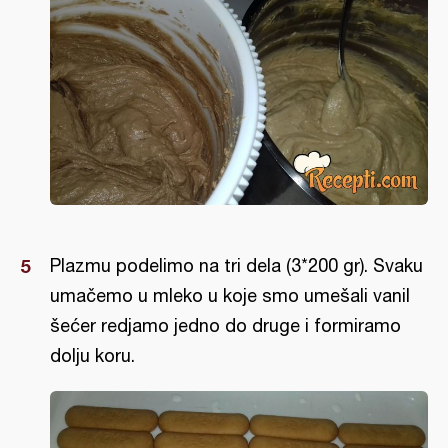
Plazmu podelimo na tri dela (3*200 gr). Svaku
umačemo u mleko u koje smo umešali vanil
šećer redjamo jedno do druge i formiramo
dolju koru.