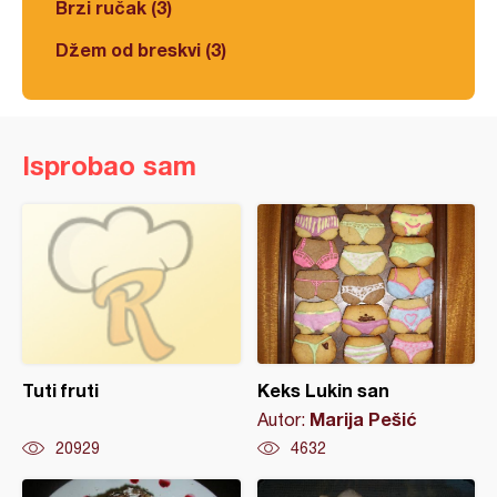
Brzi ručak (3)
Džem od breskvi (3)
Isprobao sam
Tuti fruti
Keks Lukin san
Marija Pešić
Autor:
20929
4632