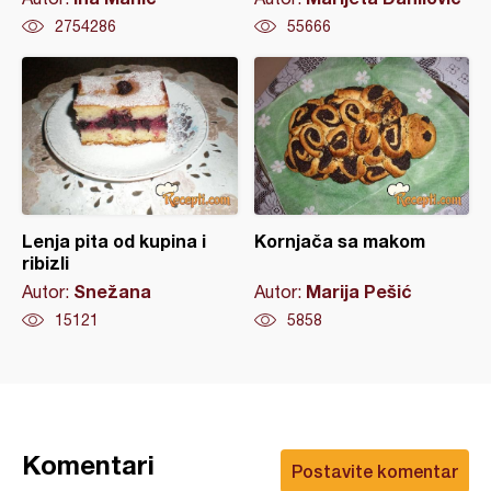
2754286
55666
Lenja pita od kupina i
Kornjača sa makom
ribizli
Snežana
Marija Pešić
Autor:
Autor:
15121
5858
Komentari
Postavite komentar