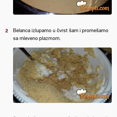
Belanca izlupamo u čvrst šam i promešamo
sa mleveno plazmom.