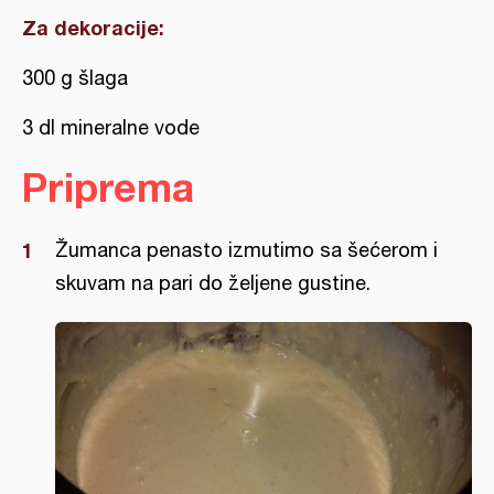
Za dekoracije:
300 g šlaga
3 dl mineralne vode
Priprema
Žumanca penasto izmutimo sa šećerom i
skuvam na pari do željene gustine.