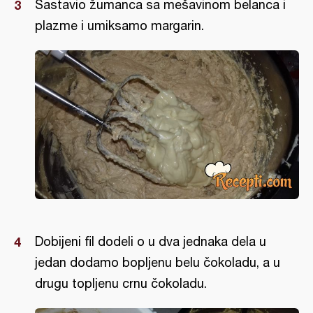
Sastavio žumanca sa mešavinom belanca i
plazme i umiksamo margarin.
Dobijeni fil dodeli o u dva jednaka dela u
jedan dodamo bopljenu belu čokoladu, a u
drugu topljenu crnu čokoladu.