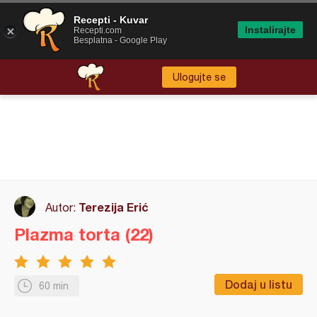
Recepti - Kuvar
Instalirajte
Recepti.com
Besplatna - Google Play
Ulogujte se
Terezija Erić
Autor:
Plazma torta (22)
Dodaj u listu
60 min