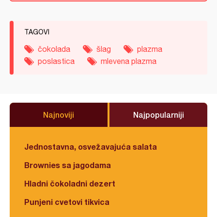
TAGOVI
čokolada
šlag
plazma
poslastica
mlevena plazma
Najnoviji
Najpopularniji
Jednostavna, osvežavajuća salata
Brownies sa jagodama
Hladni čokoladni dezert
Punjeni cvetovi tikvica