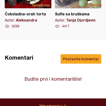
Čokoladna-orah torta
Sufle sa kruškama
Aleksandra
Tanja Djordjevic
Autor:
Autor:
9289
4417
Komentari
Postavite komentar
Budite prvi i komentarišite!
Vrh stranice