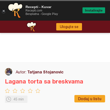
Recepti - Kuvar
Instalirajte
Recepti.com
Besplatna - Google Play
Ulogujte se
Tatjana Stojanovic
Autor:
Lagana torta sa breskvama
Dodaj u listu
45 min