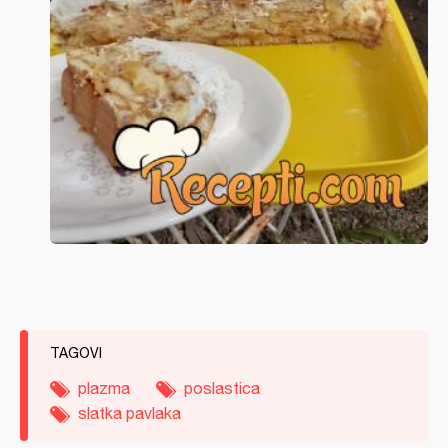
TAGOVI
plazma
poslastica
slatka pavlaka