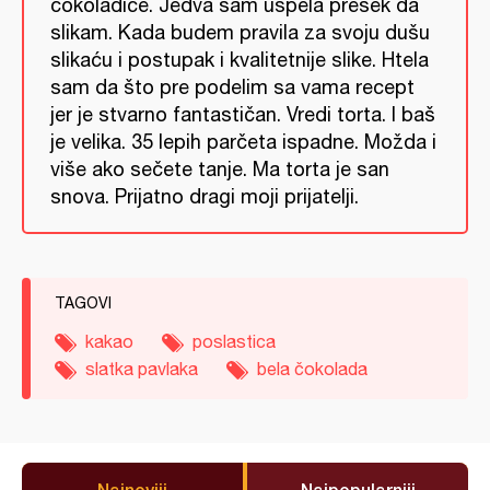
čokoladice. Jedva sam uspela presek da
slikam. Kada budem pravila za svoju dušu
slikaću i postupak i kvalitetnije slike. Htela
sam da što pre podelim sa vama recept
jer je stvarno fantastičan. Vredi torta. I baš
je velika. 35 lepih parčeta ispadne. Možda i
više ako sečete tanje. Ma torta je san
snova. Prijatno dragi moji prijatelji.
TAGOVI
kakao
poslastica
slatka pavlaka
bela čokolada
Najnoviji
Najpopularniji