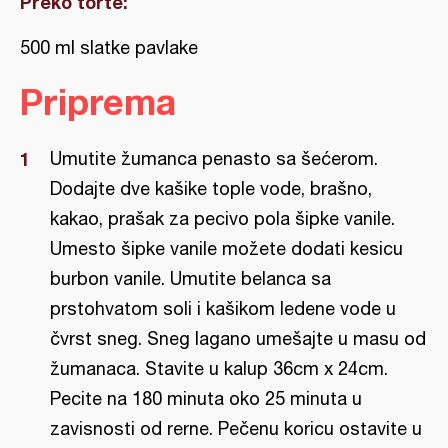
Preko torte:
500 ml slatke pavlake
Priprema
Umutite žumanca penasto sa šećerom.
Dodajte dve kašike tople vode, brašno,
kakao, prašak za pecivo pola šipke vanile.
Umesto šipke vanile možete dodati kesicu
burbon vanile. Umutite belanca sa
prstohvatom soli i kašikom ledene vode u
čvrst sneg. Sneg lagano umešajte u masu od
žumanaca. Stavite u kalup 36cm x 24cm.
Pecite na 180 minuta oko 25 minuta u
zavisnosti od rerne. Pečenu koricu ostavite u