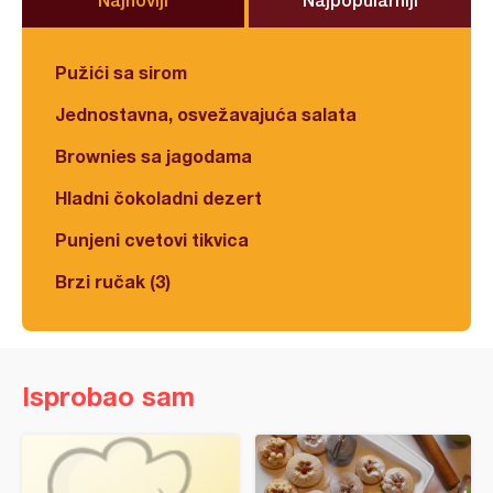
Pužići sa sirom
Jednostavna, osvežavajuća salata
Brownies sa jagodama
Hladni čokoladni dezert
Punjeni cvetovi tikvica
Brzi ručak (3)
Isprobao sam