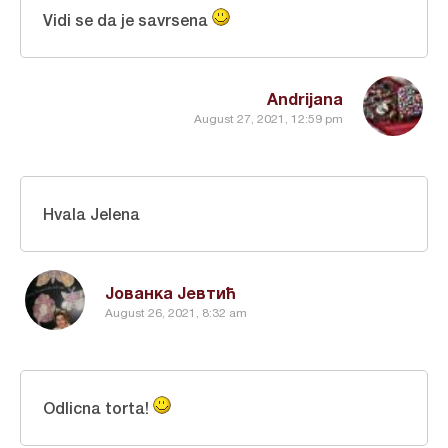
Vidi se da je savrsena
Andrijana
August 27, 2021, 12:59 pm
Hvala Jelena
Јованка Јевтић
August 26, 2021, 8:32 am
Odlicna torta!