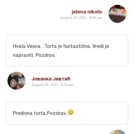
jelena nikolic
August 25, 2021, 9:04 pm
Hvala Vesna . Torta je fantastična. Vredi je
napraviti. Pozdrav.
Јованка Јевтић
August 24, 2021, 4:25 pm
Predivna torta.Pozdrav..