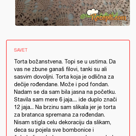
SAVET
Torta božanstvena. Topi se u ustima. Da
vas ne zbune ganaš filovi, tanki su ali
sasvim dovoljni. Torta koja je odlična za
dečije rođendane. Može i pod fondan.
Nadam se da sam bila jasna na početku.
Stavila sam mere 6 jaja.... ide duplo znači
12 jaja... Na brzinu sam slikala jer je torta
za bratanca spremana za rođendan.
Nisam stigla celu dekoraciju da slikam,
deca su pojela sve bombonice i