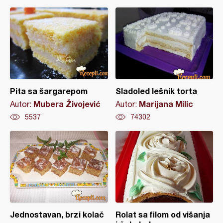
Pita sa šargarepom
Sladoled lešnik torta
Mubera Živojević
Marijana Milic
Autor:
Autor:
5537
74302
Jednostavan, brzi kolač
Rolat sa filom od višanja