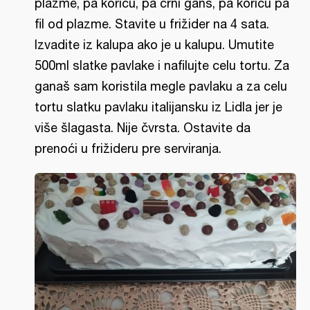
plazme, pa koricu, pa crni ganš, pa koricu pa
fil od plazme. Stavite u frižider na 4 sata.
Izvadite iz kalupa ako je u kalupu. Umutite
500ml slatke pavlake i nafilujte celu tortu. Za
ganaš sam koristila megle pavlaku a za celu
tortu slatku pavlaku italijansku iz Lidla jer je
više šlagasta. Nije čvrsta. Ostavite da
prenoći u frižideru pre serviranja.