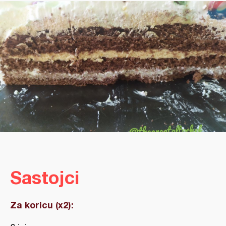
Sastojci
Za koricu (x2):