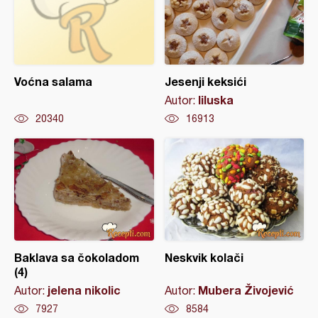
Voćna salama
Jesenji keksići
liluska
Autor:
20340
16913
Baklava sa čokoladom
Neskvik kolači
(4)
jelena nikolic
Mubera Živojević
Autor:
Autor:
7927
8584