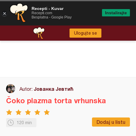
Recepti - Kuvar
Instalirajte
Recepti.com
Besplatna - Google Play
Ulogujte se
Јованка Јевтић
Autor:
Čoko plazma torta vrhunska
Dodaj u listu
120 min