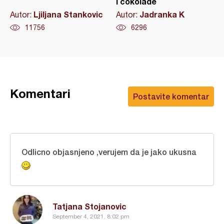
i čokolade
Ljiljana Stankovic
Jadranka K
Autor:
Autor:
11756
6296
Komentari
Postavite komentar
Odlicno objasnjeno ,verujem da je jako ukusna
Tatjana Stojanovic
September 4, 2021, 8:02 pm