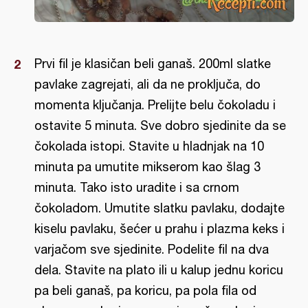
Prvi fil je klasičan beli ganaš. 200ml slatke
pavlake zagrejati, ali da ne proključa, do
momenta ključanja. Prelijte belu čokoladu i
ostavite 5 minuta. Sve dobro sjedinite da se
čokolada istopi. Stavite u hladnjak na 10
minuta pa umutite mikserom kao šlag 3
minuta. Tako isto uradite i sa crnom
čokoladom. Umutite slatku pavlaku, dodajte
kiselu pavlaku, šećer u prahu i plazma keks i
varjačom sve sjedinite. Podelite fil na dva
dela. Stavite na plato ili u kalup jednu koricu
pa beli ganaš, pa koricu, pa pola fila od