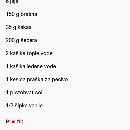
6 jaja
150 g brašna
35 g kakaa
200 g šećera
2 kašike tople vode
1 kašika ledene vode
1 kesica praška za pecivo
1 prstohvat soli
1/2 šipke vanile
Prvi fil: