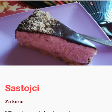
Sastojci
Za koru: