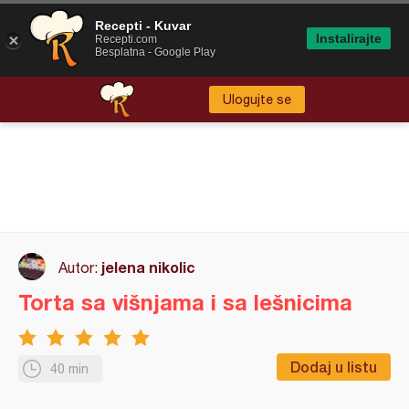
Recepti - Kuvar
Instalirajte
Recepti.com
Besplatna - Google Play
Ulogujte se
jelena nikolic
Autor:
Torta sa višnjama i sa lešnicima
Dodaj u listu
40 min