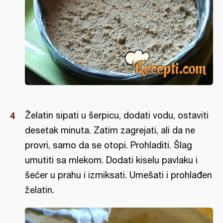
Želatin sipati u šerpicu, dodati vodu, ostaviti
desetak minuta. Zatim zagrejati, ali da ne
provri, samo da se otopi. Prohladiti. Šlag
umutiti sa mlekom. Dodati kiselu pavlaku i
šećer u prahu i izmiksati. Umešati i prohlađen
želatin.