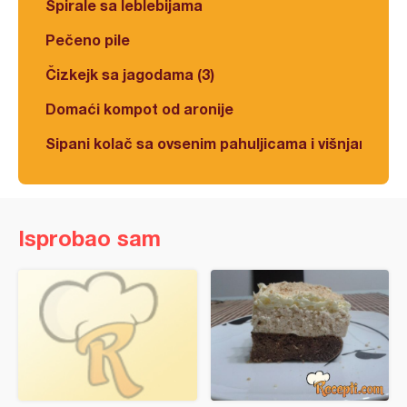
Spirale sa leblebijama
Pečeno pile
Čizkejk sa jagodama (3)
Domaći kompot od aronije
Sipani kolač sa ovsenim pahuljicama i višnjama
Isprobao sam