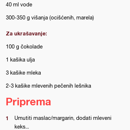
40 ml vode
300-350 g višanja (ocišćenih, marela)
Za ukrašavanje:
100 g čokolade
1 kašika ulja
3 kašike mleka
2-3 kašike mlevenih pečenih lešnika
Priprema
Umutiti maslac/margarin, dodati mleveni
keks...