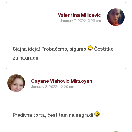
Valentina Milicevic
January 7, 2022, 3:26 pm
Sjajna ideja! Probaćemo, sigurno
Čestitke
za nagradu!
Gayane Vlahovic Mirzoyan
January 3, 2022, 12:20 pm
Predivna torta, čestitam na nagradi