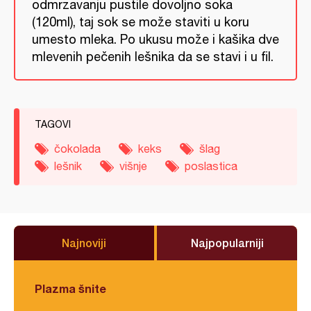
odmrzavanju pustile dovoljno soka
(120ml), taj sok se može staviti u koru
umesto mleka. Po ukusu može i kašika dve
mlevenih pečenih lešnika da se stavi i u fil.
TAGOVI
čokolada
keks
šlag
lešnik
višnje
poslastica
Najnoviji
Najpopularniji
Plazma šnite