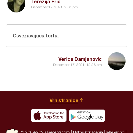
Terezija Erić
December 17, 2021, 2:05 pm
Osvezavajuca torta.
Verica Damjanovic
December 17, 2021, 12:26 pm
Vrh stranice
© 2009-2026 Recepti.com |
Uslovi korišćenja
|
Marketing
|