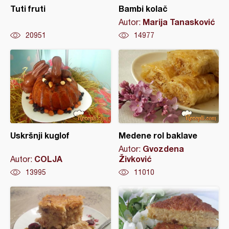
Tuti fruti
Bambi kolač
Marija Tanasković
Autor:
20951
14977
Uskršnji kuglof
Medene rol baklave
Gvozdena
Autor:
COLJA
Živković
Autor:
13995
11010