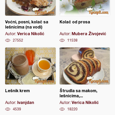
Voćni, posni, kolač sa
Kolač od prosa
lešnicima (na vodi)
Verica Nikolić
Mubera Živojević
Autor:
Autor:
27552
11538
Lešnik krem
Štrudla sa makom,
lešnicima,...
Ivanjdan
Verica Nikolić
Autor:
Autor:
4539
18220