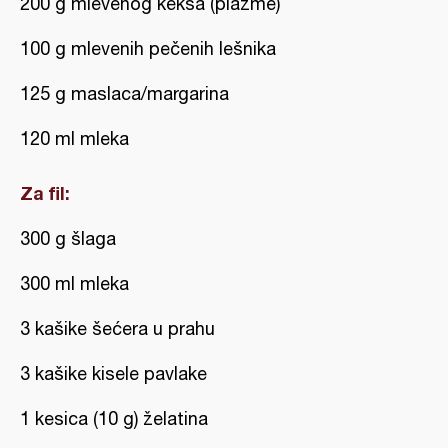
200 g mlevenog keksa (plazme)
100 g mlevenih pečenih lešnika
125 g maslaca/margarina
120 ml mleka
Za fil:
300 g šlaga
300 ml mleka
3 kašike šećera u prahu
3 kašike kisele pavlake
1 kesica (10 g) želatina