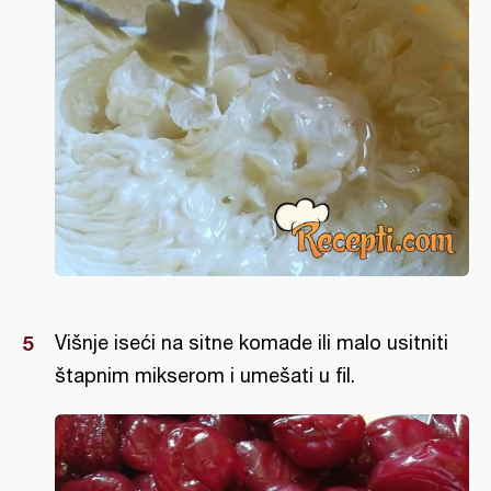
Višnje iseći na sitne komade ili malo usitniti
štapnim mikserom i umešati u fil.