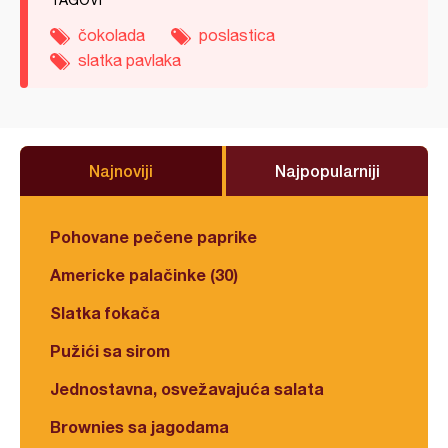
TAGOVI
čokolada
poslastica
slatka pavlaka
Najnoviji
Najpopularniji
Pohovane pečene paprike
Americke palačinke (30)
Slatka fokača
Pužići sa sirom
Jednostavna, osvežavajuća salata
Brownies sa jagodama