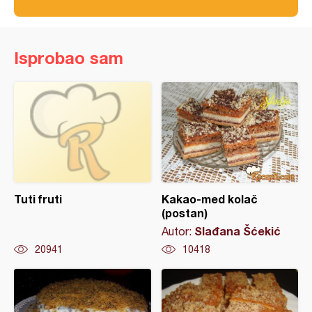
Isprobao sam
Tuti fruti
Kakao-med kolač
(postan)
Slađana Šćekić
Autor:
20941
10418