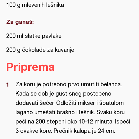
100 g mlevenih lešnika
Za ganaš:
200 ml slatke pavlake
200 g čokolade za kuvanje
Priprema
Za koru je potrebno prvo umutiti belanca.
Kada se dobije gust sneg postepeno
dodavati šećer. Odložiti mikser i špatulom
lagano umešati brašno i lešnik. Svaku koru
peći na 200 stepeni oko 10-12 minuta. Ispeći
3 ovakve kore. Prečnik kalupa je 24 cm.