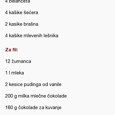
4 belanceta
4 kašike šećera
2 kasike brašna
4 kašike mlevenih lešnika
Za fil:
12 žumanca
1 l mleka
2 kesice pudinga od vanile
200 g milka mlečne čokolade
160 g čokolade za kuvanje