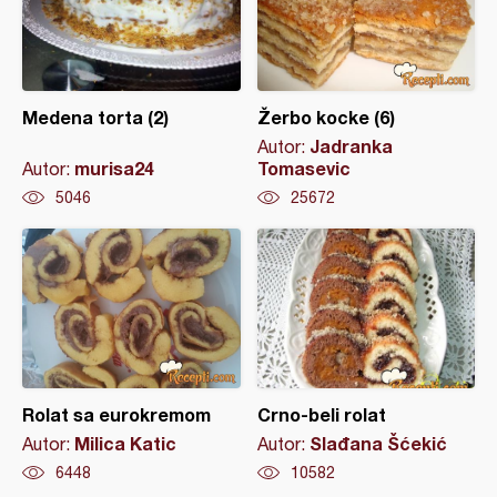
Medena torta (2)
Žerbo kocke (6)
Jadranka
Autor:
murisa24
Tomasevic
Autor:
5046
25672
Rolat sa eurokremom
Crno-beli rolat
Milica Katic
Slađana Šćekić
Autor:
Autor:
6448
10582