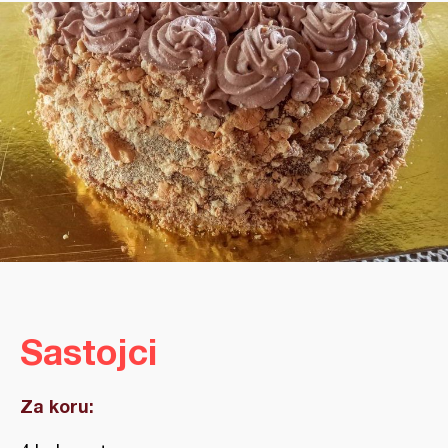
Sastojci
Za koru: