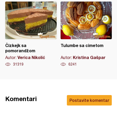
Čizkejk sa
Tulumbe sa cimetom
pomorandžom
Verica Nikolić
Kristina Gašpar
Autor:
Autor:
31319
6241
Komentari
Postavite komentar