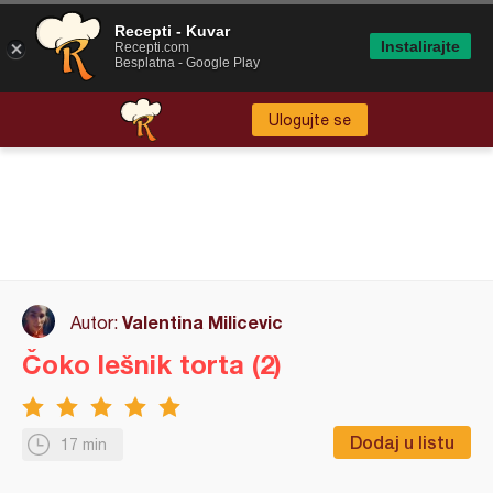
Recepti - Kuvar
Instalirajte
Recepti.com
Besplatna - Google Play
Ulogujte se
Valentina Milicevic
Autor:
Čoko lešnik torta (2)
Dodaj u listu
17 min