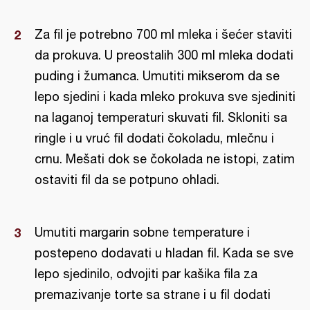
Za fil je potrebno 700 ml mleka i šećer staviti
da prokuva. U preostalih 300 ml mleka dodati
puding i žumanca. Umutiti mikserom da se
lepo sjedini i kada mleko prokuva sve sjediniti
na laganoj temperaturi skuvati fil. Skloniti sa
ringle i u vruć fil dodati čokoladu, mlečnu i
crnu. Mešati dok se čokolada ne istopi, zatim
ostaviti fil da se potpuno ohladi.
Umutiti margarin sobne temperature i
postepeno dodavati u hladan fil. Kada se sve
lepo sjedinilo, odvojiti par kašika fila za
premazivanje torte sa strane i u fil dodati