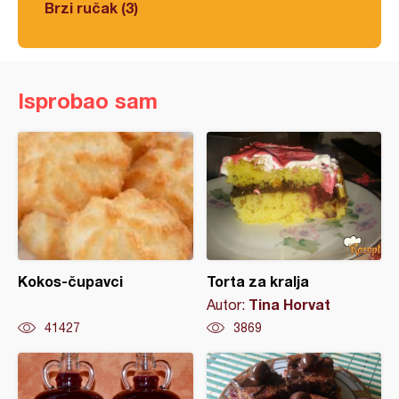
Brzi ručak (3)
Isprobao sam
Kokos-čupavci
Torta za kralja
Tina Horvat
Autor:
41427
3869