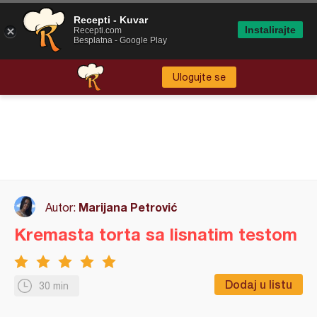
Recepti - Kuvar
Instalirajte
Recepti.com
Besplatna - Google Play
Ulogujte se
Marijana Petrović
Autor:
Kremasta torta sa lisnatim testom
Dodaj u listu
30 min