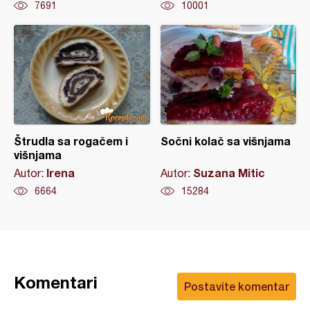
7691
10001
Štrudla sa rogačem i
Sočni kolač sa višnjama
višnjama
Irena
Suzana Mitic
Autor:
Autor:
6664
15284
Komentari
Postavite komentar