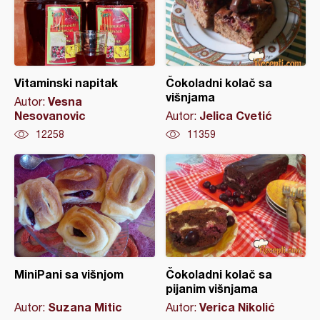
Vitaminski napitak
Čokoladni kolač sa
višnjama
Vesna
Autor:
Nesovanovic
Jelica Cvetić
Autor:
12258
11359
MiniPani sa višnjom
Čokoladni kolač sa
pijanim višnjama
Suzana Mitic
Verica Nikolić
Autor:
Autor: