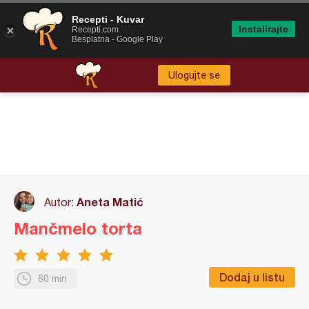
Recepti - Kuvar
Instalirajte
Recepti.com
Besplatna - Google Play
Ulogujte se
Aneta Matić
Autor:
Mančmelo torta
Dodaj u listu
60 min