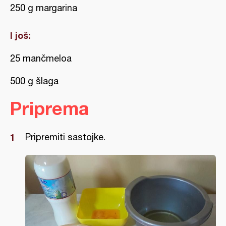
250 g margarina
I još:
25 mančmeloa
500 g šlaga
Priprema
Pripremiti sastojke.