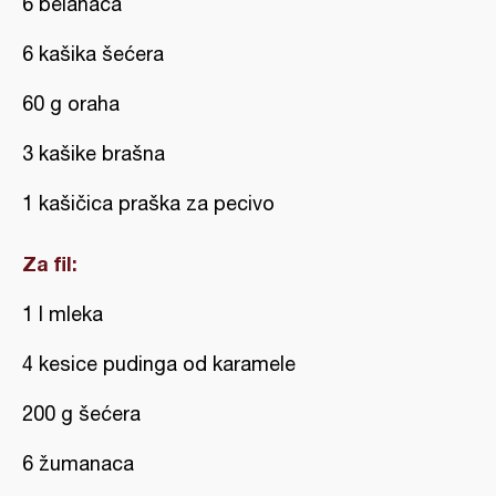
6 belanaca
6 kašika šećera
60 g oraha
3 kašike brašna
1 kašičica praška za pecivo
Za fil:
1 l mleka
4 kesice pudinga od karamele
200 g šećera
6 žumanaca