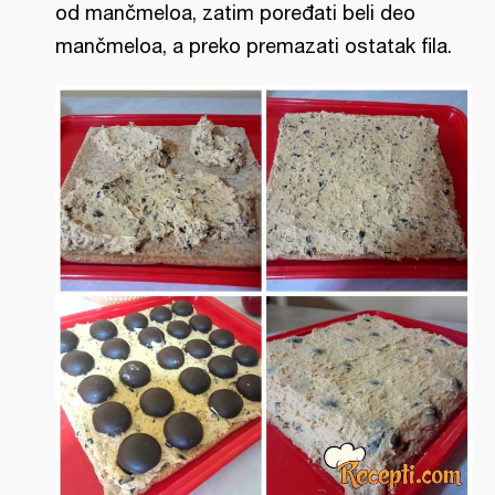
od mančmeloa, zatim poređati beli deo
mančmeloa, a preko premazati ostatak fila.