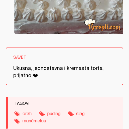
SAVET
Ukusna, jednostavna i kremasta torta,
prijatno ❤️
TAGOVI
orah
puding
šlag
mančmelou