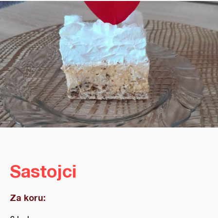
Sastojci
Za koru: