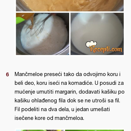
Mančmeloe preseći tako da odvojimo koru i
beli deo, koru iseći na komadiće. U posudi za
mućenje umutiti margarin, dodavati kašiku po
kašiku ohlađenog fila dok se ne utroši sa fil.
Fil podeliti na dva dela, u jedan umešati
isečene kore od mančmeloa.