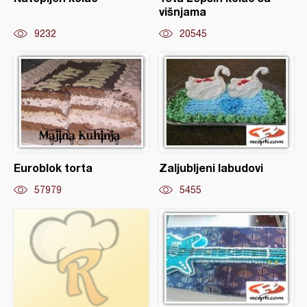
višnjama
9232
20545
Euroblok torta
Zaljubljeni labudovi
57979
5455