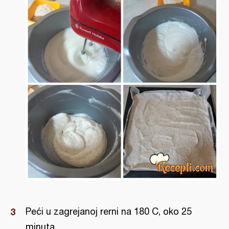
Peći u zagrejanoj rerni na 180 C, oko 25
minuta.