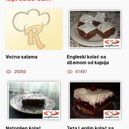
Voćna salama
Engleski kolač sa
džemom od kajsija
20350
61497
Natopljen kolač
Teta Lepšin kolač sa