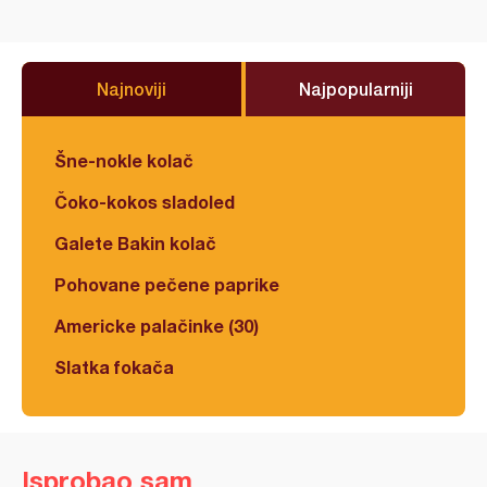
Najnoviji
Najpopularniji
Šne-nokle kolač
Čoko-kokos sladoled
Galete Bakin kolač
Pohovane pečene paprike
Americke palačinke (30)
Slatka fokača
Isprobao sam