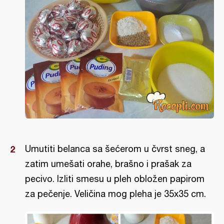
Umutiti belanca sa šećerom u čvrst sneg, a
zatim umešati orahe, brašno i prašak za
pecivo. Izliti smesu u pleh obložen papirom
za pečenje. Veličina mog pleha je 35x35 cm.