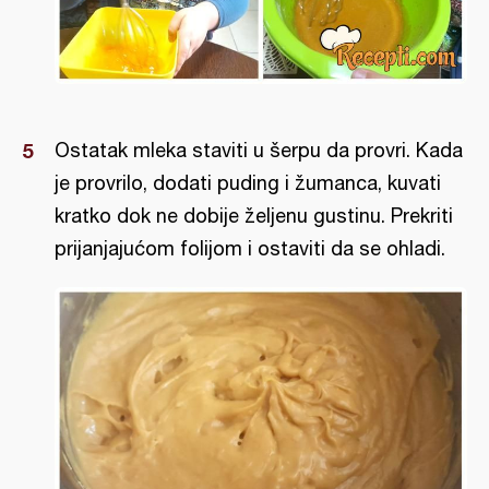
Ostatak mleka staviti u šerpu da provri. Kada
je provrilo, dodati puding i žumanca, kuvati
kratko dok ne dobije željenu gustinu. Prekriti
prijanjajućom folijom i ostaviti da se ohladi.