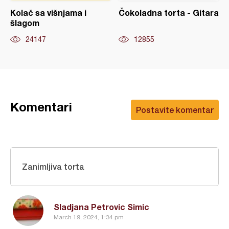
Kolač sa višnjama i
Čokoladna torta - Gitara
šlagom
24147
12855
Komentari
Postavite komentar
Zanimljiva torta
Sladjana Petrovic Simic
March 19, 2024, 1:34 pm