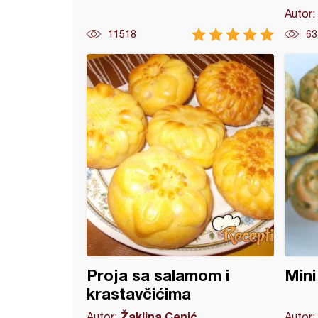
Autor:
11518
63
na u jogurtu i senfu
Proja sa salamom i
Mini
krastavčićima
Žaklina Cenić
Autor:
Autor: