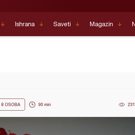
Ishrana
Saveti
Magazin
8
OSOBA
90 min
231