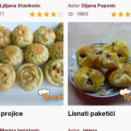
Ljiljana Stankovic
Dijana Popovic
Autor:
77
18853
 projice
Lisnati paketići
Marina Ignjatovic
Jelena
Autor: