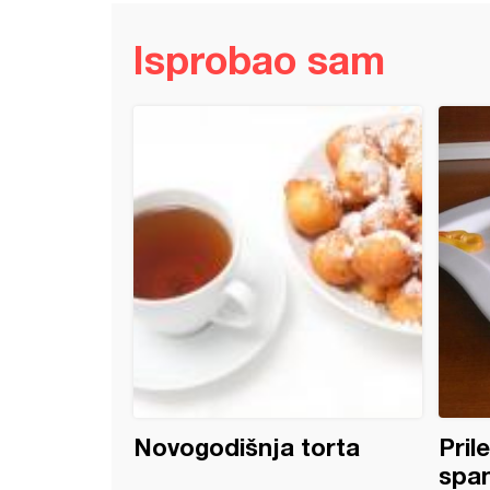
Isprobao sam
je sa kiselim mlekom
Novogodišnja torta
Pril
spa