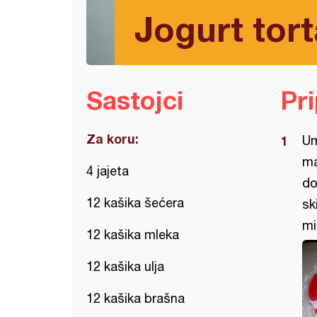
Jogurt tort
Sastojci
Pr
Za koru:
Um
ma
4 jajeta
do
12 kašika šećera
sk
mi
12 kašika mleka
12 kašika ulja
12 kašika brašna