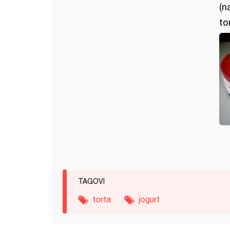
(n
to
TAGOVI
torta
jogurt