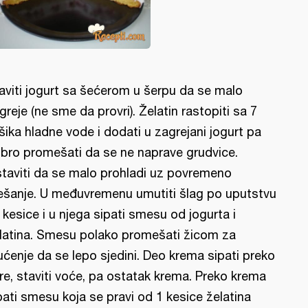
aviti jogurt sa šećerom u šerpu da se malo
greje (ne sme da provri). Želatin rastopiti sa 7
šika hladne vode i dodati u zagrejani jogurt pa
bro promešati da se ne naprave grudvice.
taviti da se malo prohladi uz povremeno
šanje. U međuvremenu umutiti šlag po uputstvu
 kesice i u njega sipati smesu od jogurta i
latina. Smesu polako promešati žicom za
ćenje da se lepo sjedini. Deo krema sipati preko
re, staviti voće, pa ostatak krema. Preko krema
pati smesu koja se pravi od 1 kesice želatina