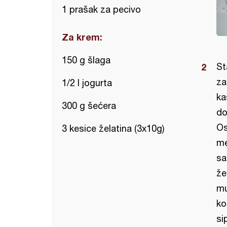
1 prašak za pecivo
Za krem:
150 g šlaga
St
za
1/2 l jogurta
ka
300 g šećera
do
Os
3 kesice želatina (3x10g)
me
sa
že
mu
ko
si