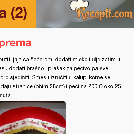
a (2)
iprema
utiti jaja sa šećerom, dodati mleko i ulje zatim u
su dodati brašno i prašak za pecivo pa sve
bro sjediniti. Smesu izručiti u kalup, kome se
idaju stranice (obim 28cm) i peći na 200 C oko 25
nuta.