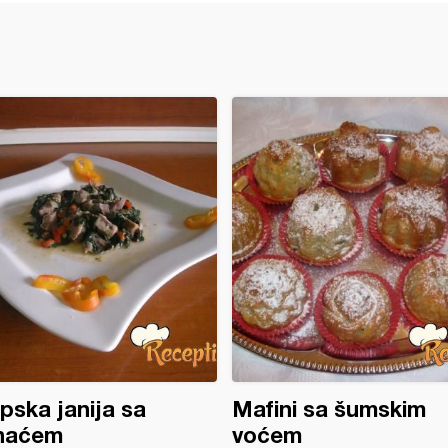
epska janija sa
Mafini sa šumskim
naćem
voćem