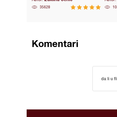
35628
10
Komentari
da li u 