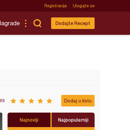
Registracija
Ulogujte se
Nagrade
Dodajte Recept
Dodaj u listu
69
Najnoviji
Najpopularniji