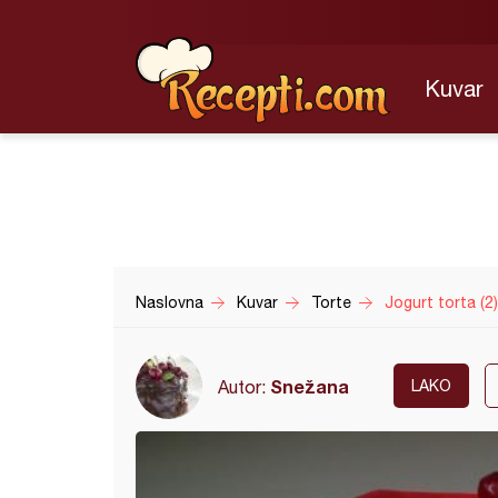
Kuvar
Naslovna
Kuvar
Torte
Jogurt torta (2)
Snežana
Autor:
LAKO