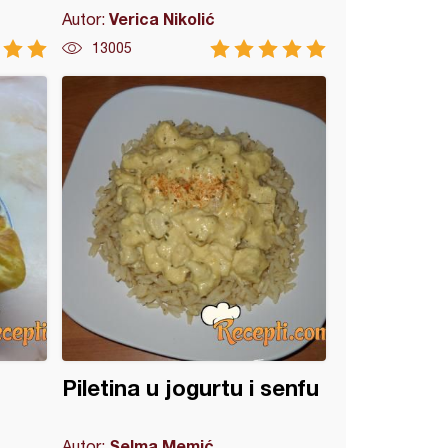
Verica Nikolić
Autor:
13005
Piletina u jogurtu i senfu
Selma Memić
Autor: