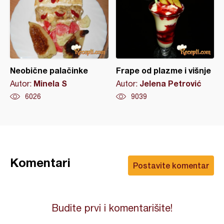
Neobične palačinke
Frape od plazme i višnje
Minela S
Jelena Petrović
Autor:
Autor:
6026
9039
Komentari
Postavite komentar
Budite prvi i komentarišite!