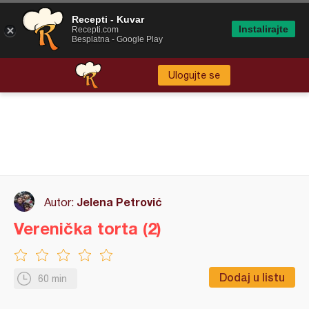
Recepti - Kuvar
Instalirajte
Recepti.com
Besplatna - Google Play
Ulogujte se
Jelena Petrović
Autor:
Verenička torta (2)
Dodaj u listu
60 min