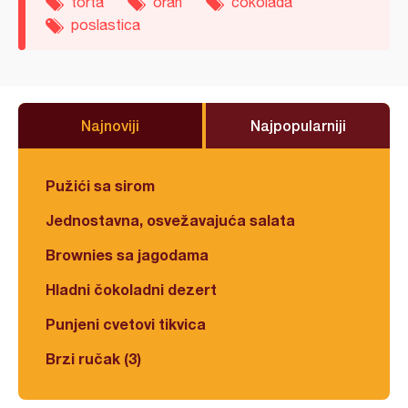
torta
orah
čokolada
poslastica
Najnoviji
Najpopularniji
Pužići sa sirom
Jednostavna, osvežavajuća salata
Brownies sa jagodama
Hladni čokoladni dezert
Punjeni cvetovi tikvica
Brzi ručak (3)