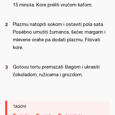
15 minuta. Kore preliti vrućom kafom.
Plazmu natopiti sokom i ostaviti pola sata.
Posebno umutiti žumanca, šećer, margarin i
mlevene orahe pa dodati plazmu. Filovati
kore.
Gotovu tortu premazati šlagom i ukrasiti
čokoladom, ružicama i grozdom.
TAGOVI