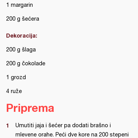
1 margarin
200 g šećera
Dekoracija:
200 g šlaga
200 g čokolade
1 grozd
4 ruže
Priprema
Umutiti jaja i šećer pa dodati brašno i
mlevene orahe. Peći dve kore na 200 stepeni