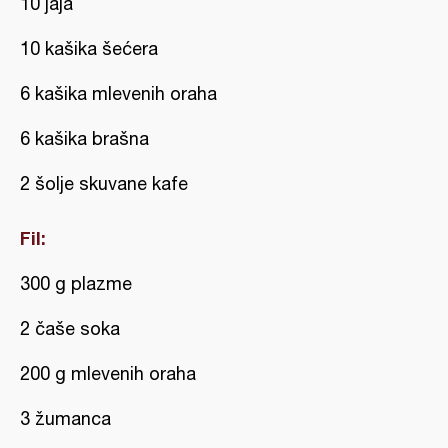
10 jaja
10 kašika šećera
6 kašika mlevenih oraha
6 kašika brašna
2 šolje skuvane kafe
Fil:
300 g plazme
2 čaše soka
200 g mlevenih oraha
3 žumanca