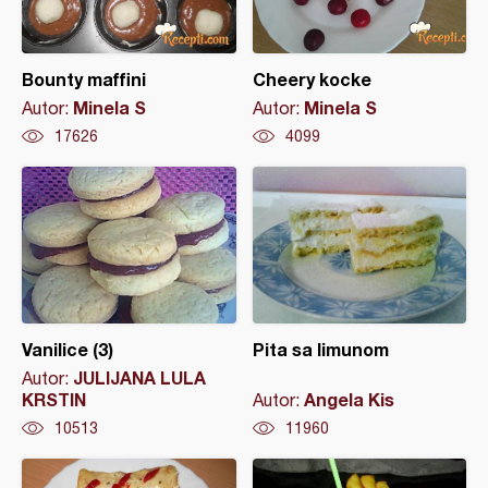
Bounty maffini
Cheery kocke
Minela S
Minela S
Autor:
Autor:
17626
4099
Vanilice (3)
Pita sa limunom
JULIJANA LULA
Autor:
KRSTIN
Angela Kis
Autor:
10513
11960