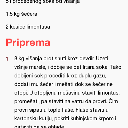
5 l proceđenog soka od višanja
1,5 kg šećera
2 kesice limontusa
Priprema
8 kg višanja protisnuti kroz đevđir. Uzeti
višnje marele, i dobije se pet litara soka. Tako
dobijeni sok procediti kroz duplu gazu,
dodati mu šećer i mešati dok se šećer ne
otopi. U otopljenu mešavinu staviti limontus,
promešati, pa staviti na vatru da provri. Čim
provri sipati u tople flaše. Flaše staviti u
kartonsku kutiju, pokriti kuhinjskom krpom i
ostaviti da se ohlade.