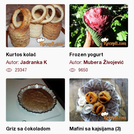
Kurtos kolač
Frozen yogurt
Jadranka K
Mubera Živojević
Autor:
Autor:
23347
9650
Griz sa čokoladom
Mafini sa kajsijama (3)