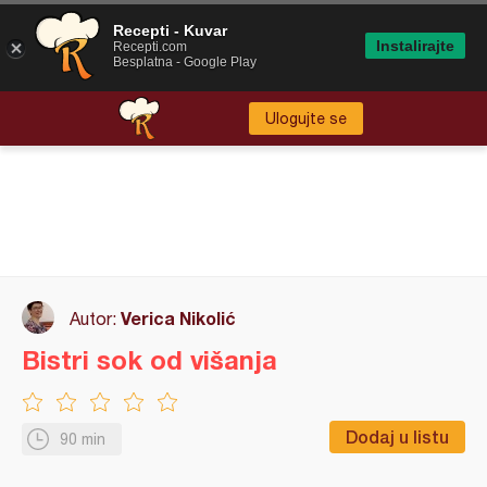
Recepti - Kuvar
Instalirajte
Recepti.com
Besplatna - Google Play
Ulogujte se
Verica Nikolić
Autor:
Bistri sok od višanja
Dodaj u listu
90 min