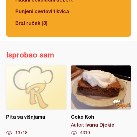
Punjeni cvetovi tikvica
Brzi ručak (3)
Isprobao sam
Pita sa višnjama
Čoko Koh
Ivana Djekic
Autor:
13718
4310