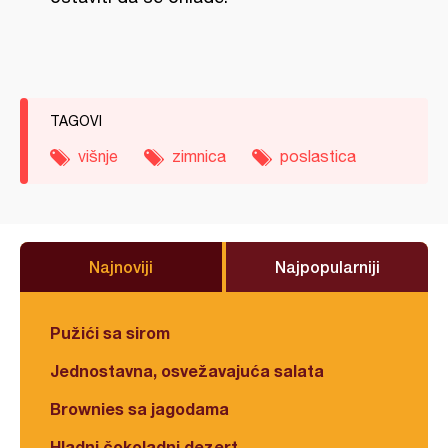
TAGOVI
višnje
zimnica
poslastica
Najnoviji
Najpopularniji
Pužići sa sirom
Jednostavna, osvežavajuća salata
Brownies sa jagodama
Hladni čokoladni dezert