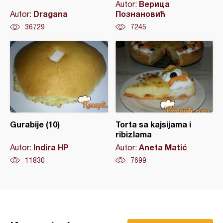
Верица
Autor:
Dragana
Познановић
Autor:
36729
7245
Gurabije (10)
Torta sa kajsijama i
ribizlama
Indira HP
Aneta Matić
Autor:
Autor:
11830
7699