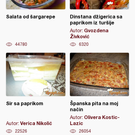
Salata od šargarepe
Dinstana džigerica sa
paprikom iz turšije
Gvozdena
Autor:
Živković
44780
6320
Sir sa paprikom
Španska pita na moj
način
Olivera Kostic-
Autor:
Verica Nikolić
Lazic
Autor:
22526
26054