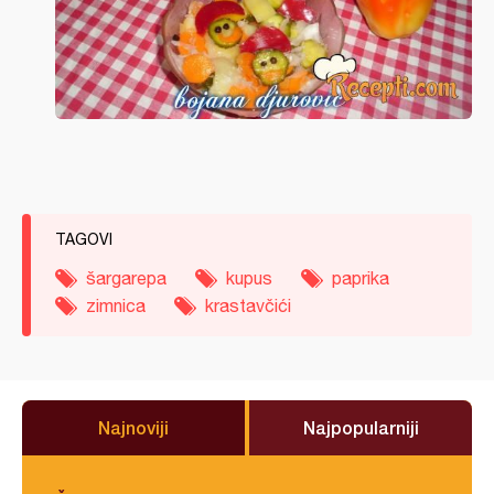
TAGOVI
šargarepa
kupus
paprika
zimnica
krastavčići
Najnoviji
Najpopularniji