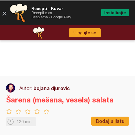
Recepti - Kuvar
Instalirajte
Recepti.com
Besplatna - Google Play
Ulogujte se
bojana djurovic
Autor:
Šarena (mešana, vesela) salata
Dodaj u listu
120 min