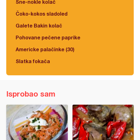
Šne-nokle kolač
Čoko-kokos sladoled
Galete Bakin kolač
Pohovane pečene paprike
Americke palačinke (30)
Slatka fokača
Isprobao sam