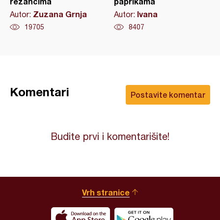
rezancima
paprikama
Zuzana Grnja
Ivana
Autor:
Autor:
19705
8407
Komentari
Postavite komentar
Budite prvi i komentarišite!
Vrh stranice