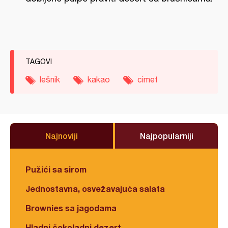
TAGOVI
lešnik
kakao
cimet
Najnoviji
Najpopularniji
Pužići sa sirom
Jednostavna, osvežavajuća salata
Brownies sa jagodama
Hladni čokoladni dezert