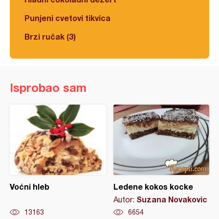
Punjeni cvetovi tikvica
Brzi ručak (3)
Isprobao sam
Voćni hleb
Ledene kokos kocke
Suzana Novakovic
Autor:
13163
6654