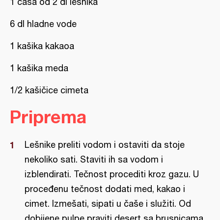
1 čaša od 2 dl lešnika
6 dl hladne vode
1 kašika kakaoa
1 kašika meda
1/2 kašičice cimeta
Priprema
Lešnike preliti vodom i ostaviti da stoje
nekoliko sati. Staviti ih sa vodom i
izblendirati. Tečnost procediti kroz gazu. U
proceđenu tečnost dodati med, kakao i
cimet. Izmešati, sipati u čaše i služiti. Od
dobijene pulpe praviti desert sa brusnicama.