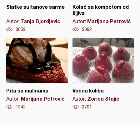
Slatke sultanove sarme
Kolač sa kompotom od
šljiva
Tanja Djordjevic
Marijana Petrović
Autor:
Autor:
3659
3092
Pita sa malinama
Voćna koliba
Marijana Petrović
Zorica Stajić
Autor:
Autor:
1943
2701