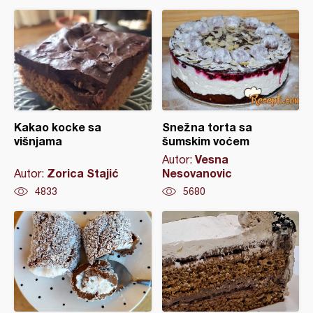
Kakao kocke sa
Snežna torta sa
višnjama
šumskim voćem
Vesna
Autor:
Zorica Stajić
Nesovanovic
Autor:
4833
5680