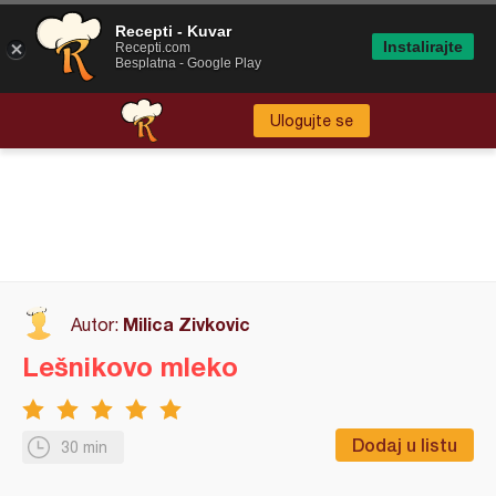
Recepti - Kuvar
Instalirajte
Recepti.com
Besplatna - Google Play
Ulogujte se
Milica Zivkovic
Autor:
Lešnikovo mleko
Dodaj u listu
30 min