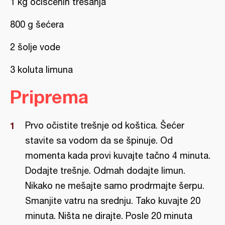
1 kg očišćenih trešanja
800 g šećera
2 šolje vode
3 koluta limuna
Priprema
Prvo očistite trešnje od koštica. Šećer
stavite sa vodom da se špinuje. Od
momenta kada provi kuvajte tačno 4 minuta.
Dodajte trešnje. Odmah dodajte limun.
Nikako ne mešajte samo prodrmajte šerpu.
Smanjite vatru na srednju. Tako kuvajte 20
minuta. Ništa ne dirajte. Posle 20 minuta