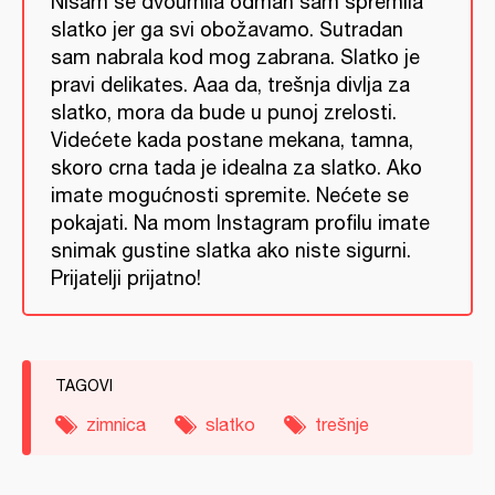
Nisam se dvoumila odmah sam spremila
slatko jer ga svi obožavamo. Sutradan
sam nabrala kod mog zabrana. Slatko je
pravi delikates. Aaa da, trešnja divlja za
slatko, mora da bude u punoj zrelosti.
Videćete kada postane mekana, tamna,
skoro crna tada je idealna za slatko. Ako
imate mogućnosti spremite. Nećete se
pokajati. Na mom Instagram profilu imate
snimak gustine slatka ako niste sigurni.
Prijatelji prijatno!
TAGOVI
zimnica
slatko
trešnje