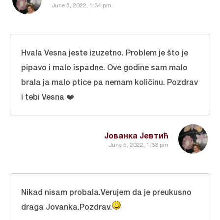
June 5, 2022, 1:34 pm
Hvala Vesna jeste izuzetno. Problem je što je
pipavo i malo ispadne. Ove godine sam malo
brala ja malo ptice pa nemam količinu. Pozdrav
i tebi Vesna ❤️
Јованка Јевтић
June 5, 2022, 1:33 pm
Nikad nisam probala.Verujem da je preukusno
draga Jovanka.Pozdrav.