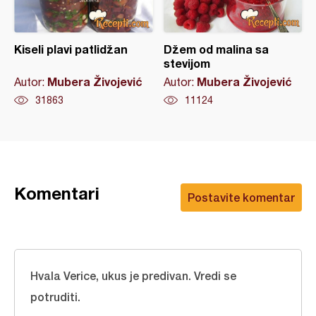
Kiseli plavi patlidžan
Džem od malina sa
stevijom
Mubera Živojević
Mubera Živojević
Autor:
Autor:
31863
11124
Komentari
Postavite komentar
Hvala Verice, ukus je predivan. Vredi se
potruditi.