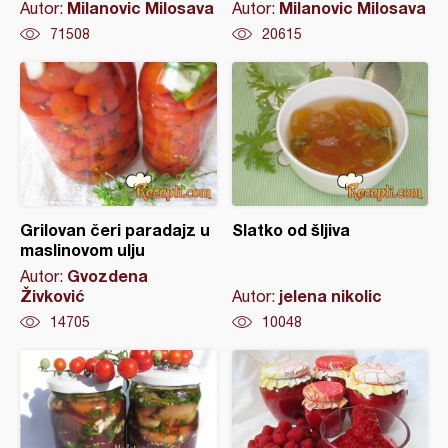
Milanovic Milosava
Milanovic Milosava
Autor:
Autor:
71508
20615
Grilovan čeri paradajz u
Slatko od šljiva
maslinovom ulju
Gvozdena
Autor:
Živković
jelena nikolic
Autor:
14705
10048