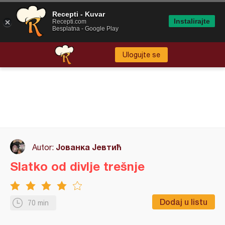
Recepti - Kuvar
Instalirajte
Recepti.com
Besplatna - Google Play
Ulogujte se
Јованка Јевтић
Autor:
Slatko od divlje trešnje
Dodaj u listu
70 min