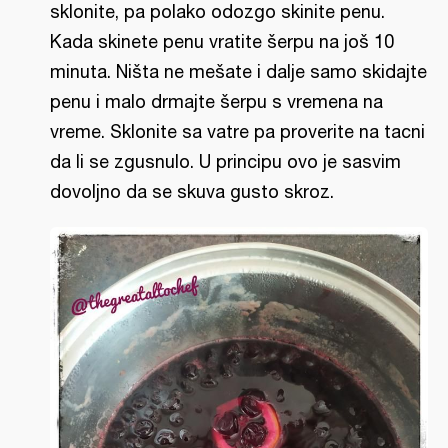
sklonite, pa polako odozgo skinite penu.
Kada skinete penu vratite šerpu na još 10
minuta. Ništa ne mešate i dalje samo skidajte
penu i malo drmajte šerpu s vremena na
vreme. Sklonite sa vatre pa proverite na tacni
da li se zgusnulo. U principu ovo je sasvim
dovoljno da se skuva gusto skroz.