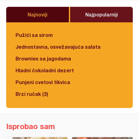
Najnoviji
Najpopularniji
Pužići sa sirom
Jednostavna, osvežavajuća salata
Brownies sa jagodama
Hladni čokoladni dezert
Punjeni cvetovi tikvica
Brzi ručak (3)
Isprobao sam