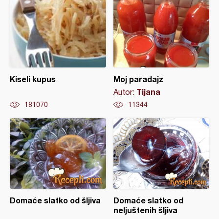
Kiseli kupus
Moj paradajz
Tijana
Autor:
181070
11344
Domaće slatko od šljiva
Domaće slatko od
neljuštenih šljiva