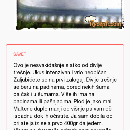
SAVET
Ovo je nesvakidašnje slatko od divlje
trešnje. Ukus intenzivan i vrlo neobičan.
Zaljubićete se na prvi zalogaj. Divlje trešnje
se beru na padinama, pored nekih šuma
pa čak i u šumama. Više ih ima na
padinama ili pašnjacima. Plod je jako mali.
Maltene duplo manji od višnje pa vam oči
ispadnu dok ih očistite. Ja sam dobila od
prijatelja iz sela prvo 400gr da jedem.