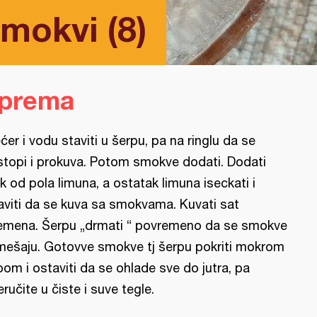
mokvi (8)
iprema
ćer i vodu staviti u šerpu, pa na ringlu da se
stopi i prokuva. Potom smokve dodati. Dodati
k od pola limuna, a ostatak limuna iseckati i
aviti da se kuva sa smokvama. Kuvati sat
emena. Šerpu „drmati “ povremeno da se smokve
mešaju. Gotovve smokve tj šerpu pokriti mokrom
pom i ostaviti da se ohlade sve do jutra, pa
eručite u čiste i suve tegle.