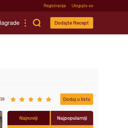
Registracija
Ulogujte se
Nagrade
Dodajte Recept
Dodaj u listu
38
Najnoviji
Najpopularniji