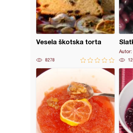
Vesela škotska torta
Slat
Autor:
8278
12
o od dunja