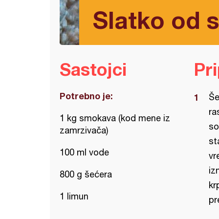
Slatko od s
Sastojci
Pr
Potrebno je:
Še
ra
1 kg smokava (kod mene iz
so
zamrzivača)
st
100 ml vode
vr
iz
800 g šećera
kr
1 limun
pr