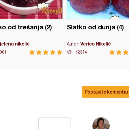
ko od trešanja (2)
Slatko od dunja (4)
jelena nikolic
Verica Nikolić
Autor:
001
12374
Postavite komentar