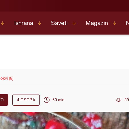
Ishrana
Saveti
Magazin
okvi (8)
KO
4
OSOBA
60 min
39