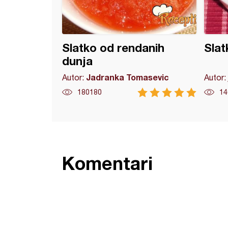
Slatko od rendanih
Slat
dunja
Jadranka Tomasevic
Autor:
Autor:
180180
14
Komentari