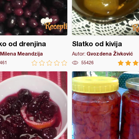
ko od drenjina
Slatko od kivija
Milena Meandzija
Gvozdena Živković
Autor:
461
55426