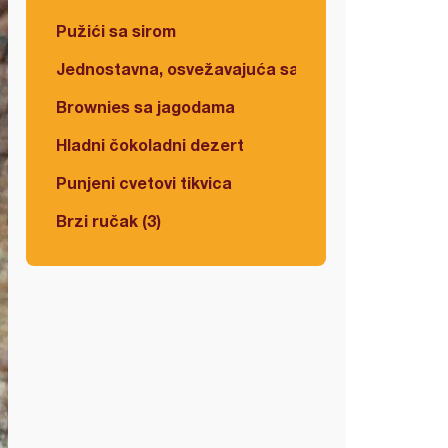
Pužići sa sirom
Jednostavna, osvežavajuća salata
Brownies sa jagodama
Hladni čokoladni dezert
Punjeni cvetovi tikvica
Brzi ručak (3)