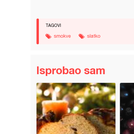
TAGOVI
smokve
slatko
Isprobao sam
e (2)