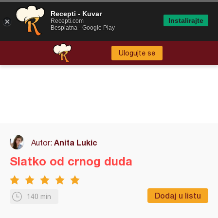
Recepti - Kuvar
Instalirajte
Recepti.com
Besplatna - Google Play
Ulogujte se
Anita Lukic
Autor:
Slatko od crnog duda
Dodaj u listu
140 min