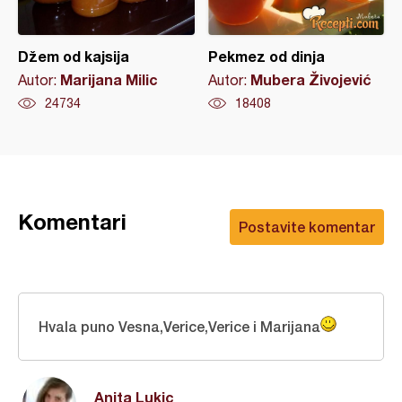
Džem od kajsija
Pekmez od dinja
Marijana Milic
Mubera Živojević
Autor:
Autor:
24734
18408
Komentari
Postavite komentar
Hvala puno Vesna,Verice,Verice i Marijana
Anita Lukic