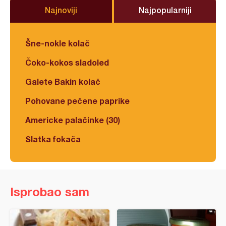
Najnoviji
Najpopularniji
Šne-nokle kolač
Čoko-kokos sladoled
Galete Bakin kolač
Pohovane pečene paprike
Americke palačinke (30)
Slatka fokača
Isprobao sam