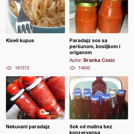
Kiseli kupus
Paradajz sos sa
peršunom, bosiljkom i
origanom
Branka Cosic
Autor:
181072
14845
Nekuvani paradajz
Sok od malina bez
konzervansa