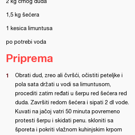
2 kg crnog duda
1,5 kg šećera
1 kesica limuntusa
po potrebi voda
Priprema
Obrati dud, zreo ali čvršći, očistiti peteljke i
pola sata držati u vodi sa limuntusom,
procediti zatim ređati u šerpu red šećera red
duda. Završiti redom šećera i sipati 2 dl vode.
Kuvati na jačoj vatri 50 minuta povremeno
protesti šerpu i skidati penu. skloniti sa
šporeta i pokriti vlažnom kuhinjskim krpom