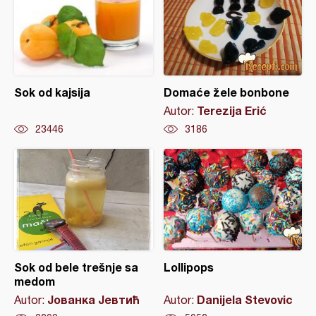
Sok od kajsija
Domaće žele bonbone
Terezija Erić
Autor:
23446
3186
Sok od bele trešnje sa
Lollipops
medom
Јованка Јевтић
Danijela Stevovic
Autor:
Autor: