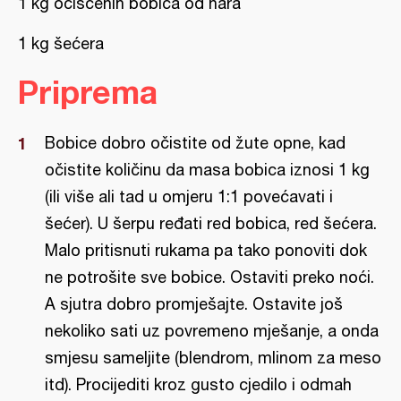
1 kg očišćenih bobica od nara
1 kg šećera
Priprema
Bobice dobro očistite od žute opne, kad
očistite količinu da masa bobica iznosi 1 kg
(ili više ali tad u omjeru 1:1 povećavati i
šećer). U šerpu ređati red bobica, red šećera.
Malo pritisnuti rukama pa tako ponoviti dok
ne potrošite sve bobice. Ostaviti preko noći.
A sjutra dobro promješajte. Ostavite još
nekoliko sati uz povremeno mješanje, a onda
smjesu sameljite (blendrom, mlinom za meso
itd). Procijediti kroz gusto cjedilo i odmah