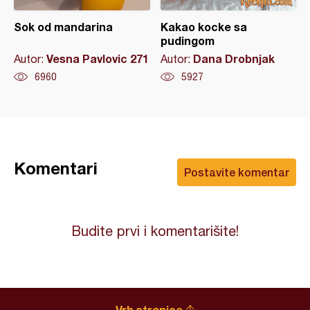
Sok od mandarina
Kakao kocke sa
pudingom
Vesna Pavlovic 271
Dana Drobnjak
Autor:
Autor:
6960
5927
Komentari
Postavite komentar
Budite prvi i komentarišite!
Vrh stranice