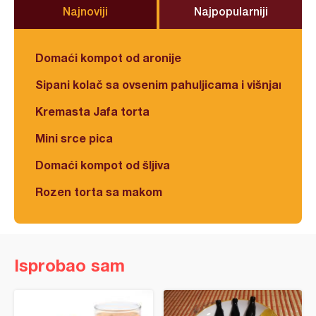
Najnoviji
Najpopularniji
Domaći kompot od aronije
Sipani kolač sa ovsenim pahuljicama i višnjama
Kremasta Jafa torta
Mini srce pica
Domaći kompot od šljiva
Rozen torta sa makom
Isprobao sam