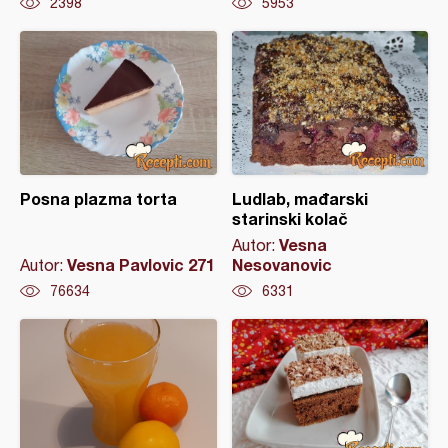
2398
5953
Posna plazma torta
Ludlab, mađarski
starinski kolač
Vesna
Autor:
Vesna Pavlovic 271
Nesovanovic
Autor:
76634
6331