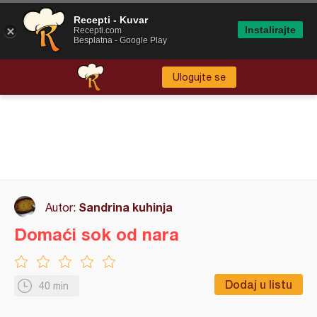
Recepti - Kuvar
Instalirajte
Recepti.com
Besplatna - Google Play
Ulogujte se
Sandrina kuhinja
Autor:
Domaći sok od nara
Dodaj u listu
40 min