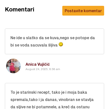
Komentari
Postavite komentar
Ne ide u slatko da se kuva,nego se potope da
bi se voda sacuvala šljiva
Anica Vujičić
August 24, 2025, 8:38 am
To je starinski recept, tako je i moja baka
spremala,tako i ja danas, vinobran se stavlja
da sljive ne bi potamnele, a kreč da ostanu