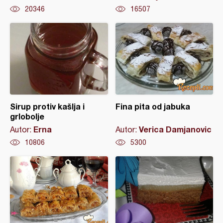
20346
16507
Sirup protiv kašlja i
Fina pita od jabuka
grlobolje
Erna
Verica Damjanovic
Autor:
Autor:
10806
5300