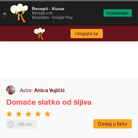
Recepti - Kuvar
Instalirajte
Recepti.com
Besplatna - Google Play
Ulogujte se
Anica Vujičić
Autor:
Domaće slatko od šljiva
Dodaj u listu
180 min