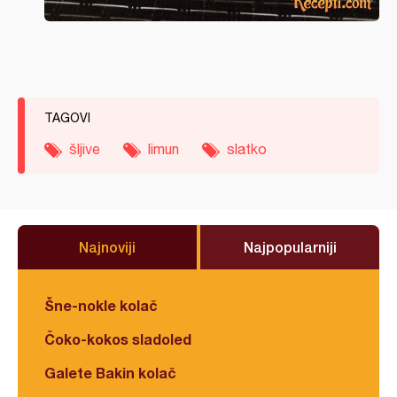
TAGOVI
šljive
limun
slatko
Najnoviji
Najpopularniji
Šne-nokle kolač
Čoko-kokos sladoled
Galete Bakin kolač