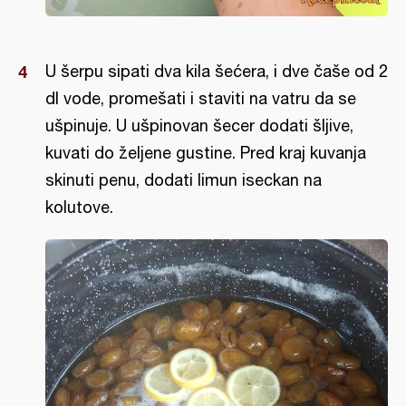
U šerpu sipati dva kila šećera, i dve čaše od 2
dl vode, promešati i staviti na vatru da se
ušpinuje. U ušpinovan šecer dodati šljive,
kuvati do željene gustine. Pred kraj kuvanja
skinuti penu, dodati limun iseckan na
kolutove.