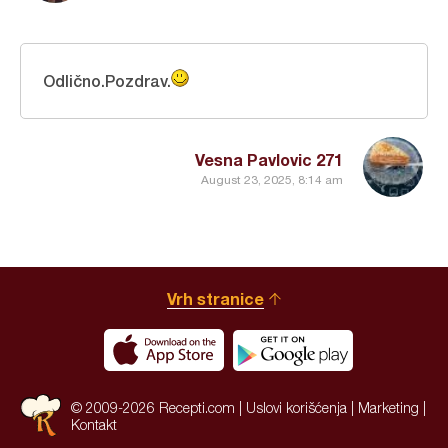
Odlično.Pozdrav.
Vesna Pavlovic 271
August 23, 2025, 8:14 am
Vrh stranice
© 2009-2026 Recepti.com |
Uslovi korišćenja
|
Marketing
|
Kontakt