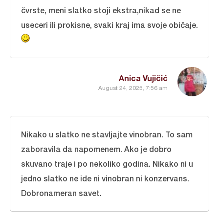
čvrste, meni slatko stoji ekstra,nikad se ne
useceri ili prokisne, svaki kraj ima svoje običaje.
Anica Vujičić
August 24, 2025, 7:56 am
Nikako u slatko ne stavljajte vinobran. To sam
zaboravila da napomenem. Ako je dobro
skuvano traje i po nekoliko godina. Nikako ni u
jedno slatko ne ide ni vinobran ni konzervans.
Dobronameran savet.