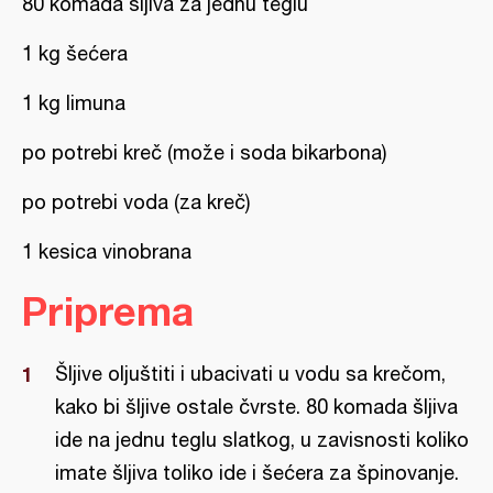
80 komada šljiva za jednu teglu
1 kg šećera
1 kg limuna
po potrebi kreč (može i soda bikarbona)
po potrebi voda (za kreč)
1 kesica vinobrana
Priprema
Šljive oljuštiti i ubacivati u vodu sa krečom,
kako bi šljive ostale čvrste. 80 komada šljiva
ide na jednu teglu slatkog, u zavisnosti koliko
imate šljiva toliko ide i šećera za špinovanje.