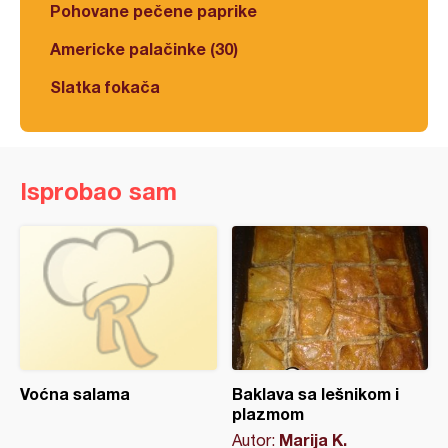
Pohovane pečene paprike
Americke palačinke (30)
Slatka fokača
Isprobao sam
Voćna salama
Baklava sa lešnikom i
plazmom
Marija K.
Autor: