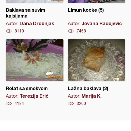
Baklava sa suvim
Limun kocke (5)
kajsijama
Dana Drobnjak
Jovana Radojevic
Autor:
Autor:
8110
7468
Rolat sa smokvom
Lažna baklava (2)
Terezija Erić
Marija K.
Autor:
Autor:
4194
3200