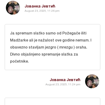
Јованка Јевтић
August 23, 2025, 11:26 pm
Ja spremam slatko samo od Požegače iliti
Madžarke ali je nažalost ove godine nemam. I
obavezno stavljam jezgro ( mrezgu ) oraha.
Divno objašnjeno spremanje slatka za
početnike.
Јованка Јевтић
August 23, 2025, 11:24 pm