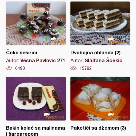
Čoko šeširići
Dvobojna oblanda (2)
Vesna Pavlovic 271
Slađana Šćekić
Autor:
Autor:
6493
15792
Bakin kolač sa malinama
Paketići sa džemom (3)
i šargarepom