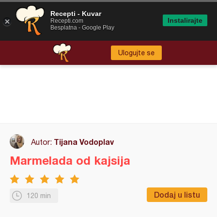
Recepti - Kuvar
Instalirajte
Recepti.com
Besplatna - Google Play
Ulogujte se
Tijana Vodoplav
Autor:
Marmelada od kajsija
Dodaj u listu
120 min