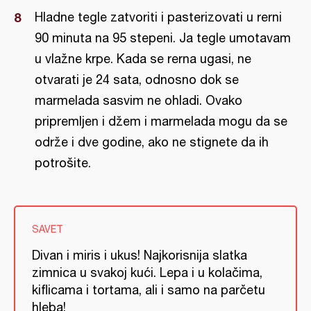
Hladne tegle zatvoriti i pasterizovati u rerni
90 minuta na 95 stepeni. Ja tegle umotavam
u vlažne krpe. Kada se rerna ugasi, ne
otvarati je 24 sata, odnosno dok se
marmelada sasvim ne ohladi. Ovako
pripremljen i džem i marmelada mogu da se
održe i dve godine, ako ne stignete da ih
potrošite.
SAVET
Divan i miris i ukus! Najkorisnija slatka
zimnica u svakoj kući. Lepa i u kolačima,
kiflicama i tortama, ali i samo na parčetu
hleba!