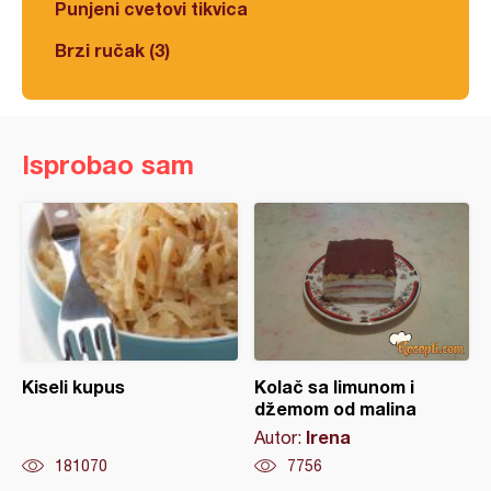
Punjeni cvetovi tikvica
Brzi ručak (3)
Isprobao sam
Kiseli kupus
Kolač sa limunom i
džemom od malina
Irena
Autor:
181070
7756