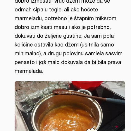
dobro izmešati. Vruć džem može da se
odmah sipa u tegle, ali ako hoćete
marmeladu, potrebno je štapnim miksrom
dobro izmiksati masu i ako je potrebno,
dokuvati do željene gustine. Ja sam pola
količine ostavila kao džem (usitnila samo
minimalno), a drugu polovinu samlela sasvim
penasto i još malo dokuvala da bi bila prava
marmelada.