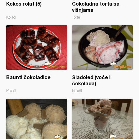
Kokos rolat (5)
Čokoladna torta sa
višnjama
Kolači
Torte
Baunti čokoladice
Sladoled (voće i
čokolada)
Kolači
Kolači