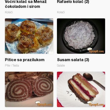
Voćni kolač sa Menaž
Rafaelo kolač (2)
čokoladom i sirom
Kolači
Kolači
Pitice sa prazilukom
Susam salata (3)
Pite i Testa
Salate