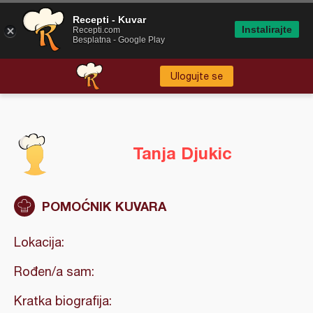
Recepti - Kuvar
Instalirajte
Recepti.com
Besplatna - Google Play
Ulogujte se
Tanja Djukic
POMOĆNIK KUVARA
Lokacija:
Rođen/a sam:
Kratka biografija: