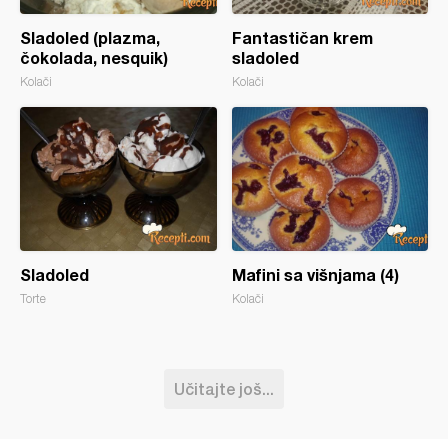
Sladoled (plazma,
Fantastičan krem
čokolada, nesquik)
sladoled
Kolači
Kolači
Sladoled
Mafini sa višnjama (4)
Torte
Kolači
Učitajte još...