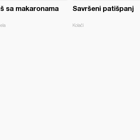
aš sa makaronama
Savršeni patišpanj
jela
Kolači