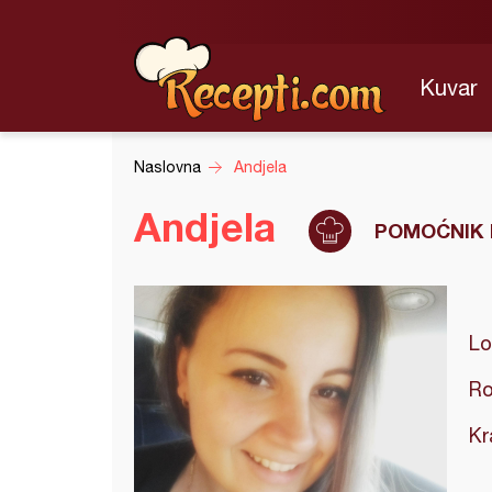
Kuvar
Naslovna
Andjela
Andjela
POMOĆNIK 
Lo
Ro
Kr