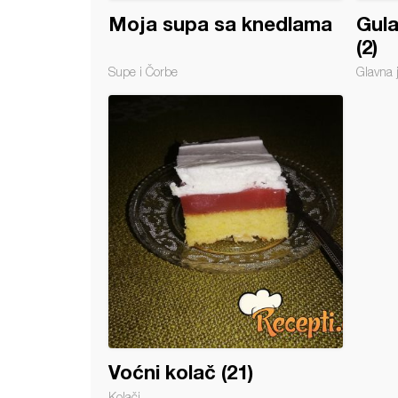
Moja supa sa knedlama
Gul
(2)
Supe i Čorbe
Glavna 
Voćni kolač (21)
Kolači