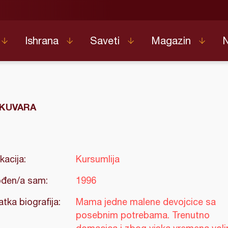
Ishrana
Saveti
Magazin
KUVARA
kacija:
Kursumlija
đen/a sam:
1996
atka biografija:
Mama jedne malene devojcice sa
posebnim potrebama. Trenutno