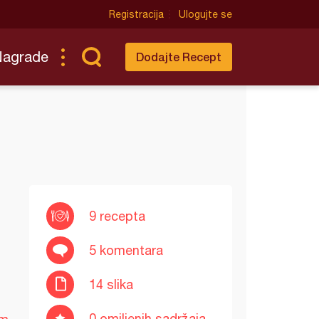
Registracija
Ulogujte se
Nagrade
Dodajte Recept
9 recepta
5 komentara
14 slika
0 omiljenih sadržaja