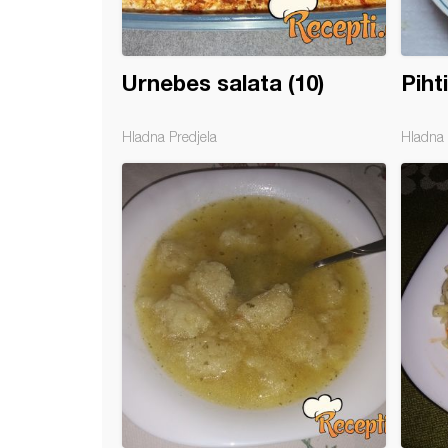
Urnebes salata (10)
Pihti
Hladna Predjela
Hladna 
 u čaši (3)