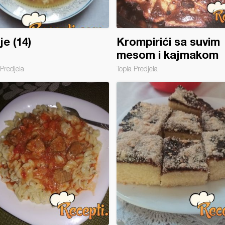
je (14)
Krompirići sa suvim
mesom i kajmakom
Predjela
Topla Predjela