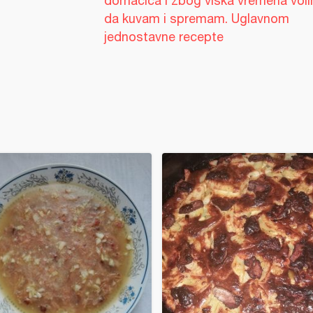
domacica i zbog viska vremena vol
da kuvam i spremam. Uglavnom
jednostavne recepte