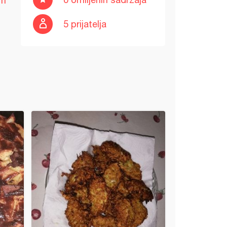
im
5 prijatelja