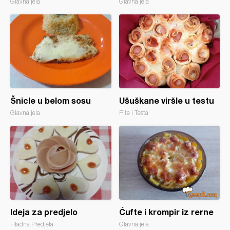
Glavna jela
Glavna jela
Šnicle u belom sosu
Ušuškane viršle u testu
Glavna jela
Pite i Testa
Ideja za predjelo
Ćufte i krompir iz rerne
Hladna Predjela
Glavna jela