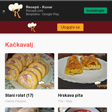
Recepti - Kuvar
Instalirajte
Recepti.com
Besplatna - Google Play
Ulogujte se
Kačkavalj
Slani rolat (17)
Hrskava pita
Hladna Predjela
Pite i Testa