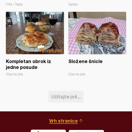
Pite i Testa
Salate
Kompletan obrok iz
Složene šnicle
jedne posude
Glavna jela
Glavna jela
Učitajte još...
Vrh stranice