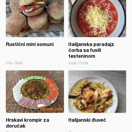
Rustični mini somuni
Italijanska paradajz
čorba sa fusili
testeninom
Pite i Testa
Supe i Čorbe
Hrskavi krompir za
Italijanski đuveč
doručak