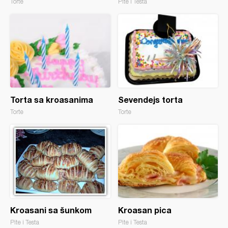
Torte
Pite i Testa
Torta sa kroasanima
Sevendejs torta
Torte
Torte
Kroasani sa šunkom
Kroasan pica
Pite i Testa
Pite i Testa