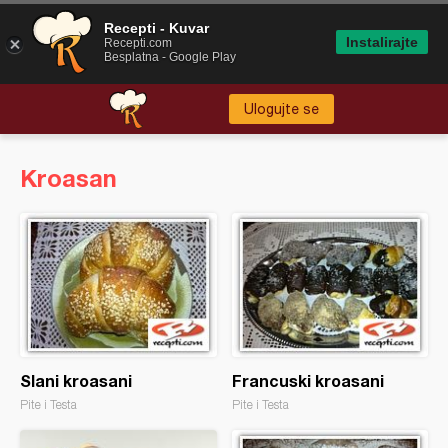
Recepti - Kuvar
Instalirajte
Recepti.com
Besplatna - Google Play
Ulogujte se
Kroasan
Slani kroasani
Francuski kroasani
Pite i Testa
Pite i Testa