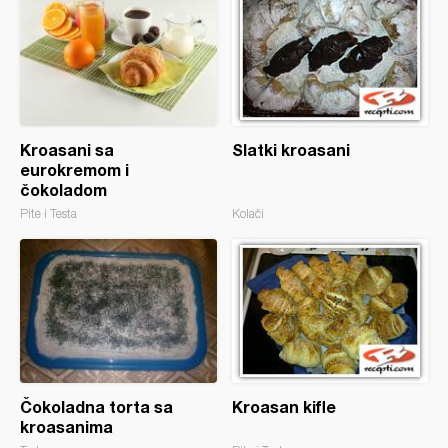
Kroasani sa
Slatki kroasani
eurokremom i
čokoladom
Pite i Testa
Kolači
Čokoladna torta sa
Kroasan kifle
kroasanima