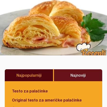
Najpopularniji
Najnoviji
Testo za palačinke
Original testo za američke palačinke