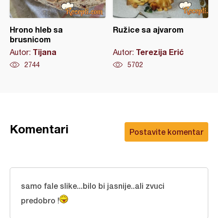
Hrono hleb sa
Ružice sa ajvarom
brusnicom
Tijana
Terezija Erić
Autor:
Autor:
2744
5702
Komentari
Postavite komentar
samo fale slike...bilo bi jasnije..ali zvuci
predobro !