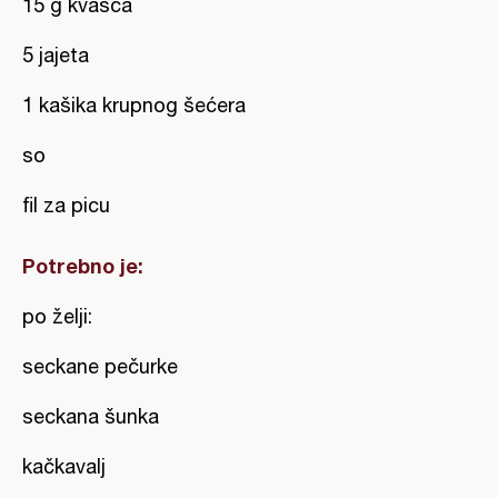
15 g kvasca
5 jajeta
1 kašika krupnog šećera
so
fil za picu
Potrebno je:
po želji:
seckane pečurke
seckana šunka
kačkavalj