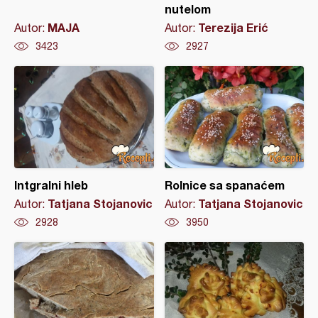
nutelom
MAJA
Terezija Erić
Autor:
Autor:
3423
2927
Intgralni hleb
Rolnice sa spanaćem
Tatjana Stojanovic
Tatjana Stojanovic
Autor:
Autor:
2928
3950