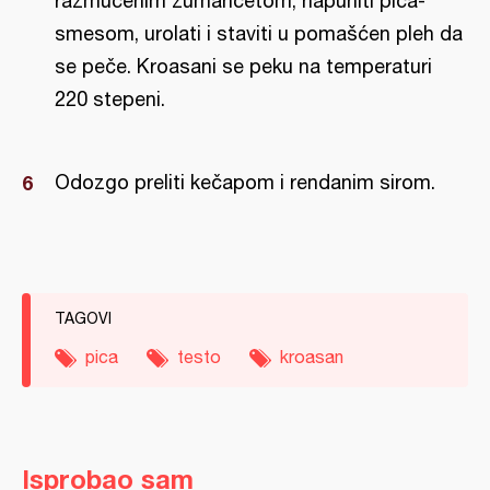
razmućenim žumancetom, napuniti pica-
smesom, urolati i staviti u pomašćen pleh da
se peče. Kroasani se peku na temperaturi
220 stepeni.
Odozgo preliti kečapom i rendanim sirom.
TAGOVI
pica
testo
kroasan
Isprobao sam