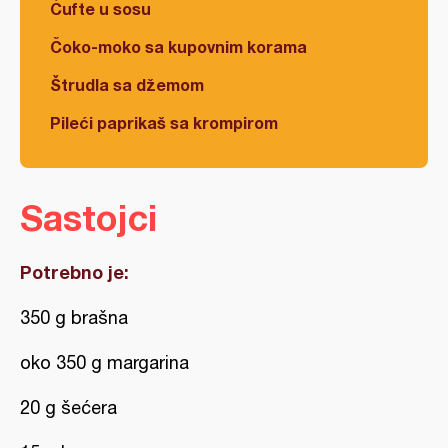
Ćufte u sosu
Čoko-moko sa kupovnim korama
Štrudla sa džemom
Pileći paprikaš sa krompirom
Sastojci
Potrebno je:
350 g brašna
oko 350 g margarina
20 g šećera