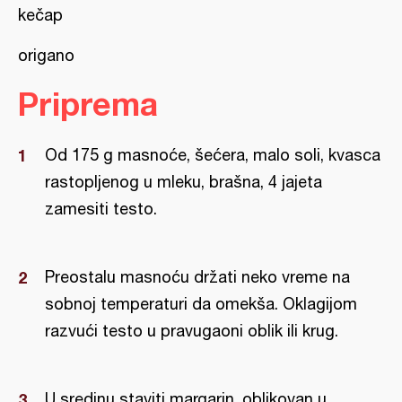
kečap
origano
Priprema
Od 175 g masnoće, šećera, malo soli, kvasca
rastopljenog u mleku, brašna, 4 jajeta
zamesiti testo.
Preostalu masnoću držati neko vreme na
sobnoj temperaturi da omekša. Oklagijom
razvući testo u pravugaoni oblik ili krug.
U sredinu staviti margarin, oblikovan u