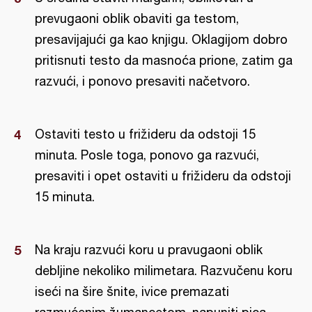
prevugaoni oblik obaviti ga testom,
presavijajući ga kao knjigu. Oklagijom dobro
pritisnuti testo da masnoća prione, zatim ga
razvući, i ponovo presaviti načetvoro.
Ostaviti testo u frižideru da odstoji 15
minuta. Posle toga, ponovo ga razvući,
presaviti i opet ostaviti u frižideru da odstoji
15 minuta.
Na kraju razvući koru u pravugaoni oblik
debljine nekoliko milimetara. Razvučenu koru
iseći na šire šnite, ivice premazati