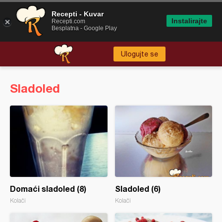
Recepti - Kuvar
Instalirajte
Recepti.com
Besplatna - Google Play
Ulogujte se
Sladoled
Domaći sladoled (8)
Sladoled (6)
Kolači
Kolači