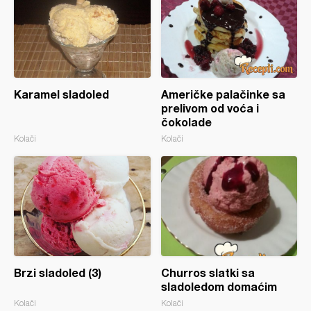
Karamel sladoled
Američke palačinke sa
prelivom od voća i
čokolade
Kolači
Kolači
Brzi sladoled (3)
Churros slatki sa
sladoledom domaćim
Kolači
Kolači