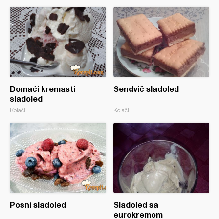
Domaći kremasti
Sendvič sladoled
sladoled
Kolači
Kolači
Posni sladoled
Sladoled sa
eurokremom