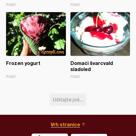
Kolači
Kolači
Frozen yogurt
Domaći švarcvald
sladoled
Kolači
Kolači
Učitajte još...
Vrh stranice