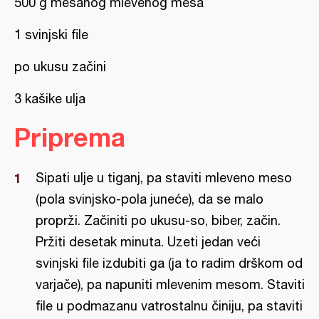
500 g mešanog mlevenog mesa
1 svinjski file
po ukusu začini
3 kašike ulja
Priprema
Sipati ulje u tiganj, pa staviti mleveno meso
(pola svinjsko-pola juneće), da se malo
proprži. Začiniti po ukusu-so, biber, začin.
Pržiti desetak minuta. Uzeti jedan veći
svinjski file izdubiti ga (ja to radim drškom od
varjače), pa napuniti mlevenim mesom. Staviti
file u podmazanu vatrostalnu činiju, pa staviti