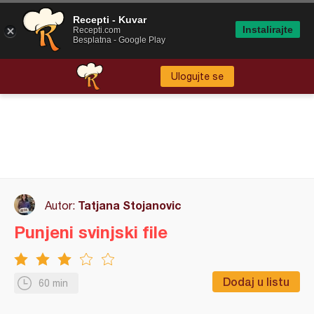
Recepti - Kuvar
Instalirajte
Recepti.com
Besplatna - Google Play
Ulogujte se
Tatjana Stojanovic
Autor:
Punjeni svinjski file
Dodaj u listu
60 min