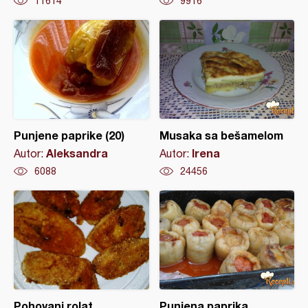
11614
9916
Punjene paprike (20)
Musaka sa bešamelom
Aleksandra
Irena
Autor:
Autor:
6088
24456
Pohovani rolat
Punjena paprika