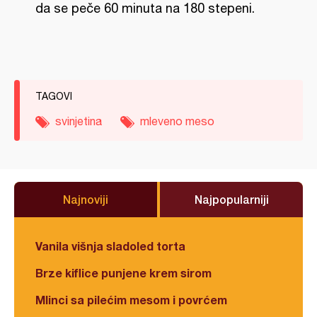
da se peče 60 minuta na 180 stepeni.
TAGOVI
svinjetina
mleveno meso
Najnoviji
Najpopularniji
Vanila višnja sladoled torta
Brze kiflice punjene krem sirom
Mlinci sa pilećim mesom i povrćem