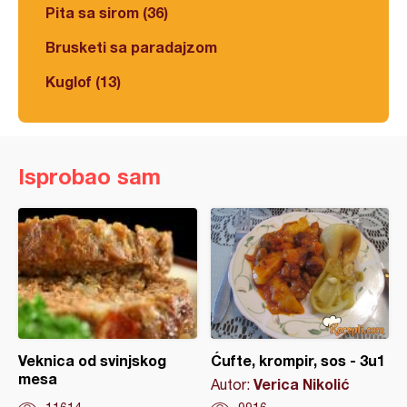
Pita sa sirom (36)
Brusketi sa paradajzom
Kuglof (13)
Isprobao sam
Veknica od svinjskog
Ćufte, krompir, sos - 3u1
mesa
Verica Nikolić
Autor: