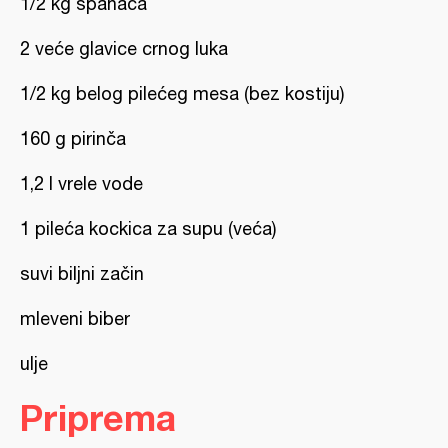
1/2 kg spanaća
2 veće glavice crnog luka
1/2 kg belog pilećeg mesa (bez kostiju)
160 g pirinča
1,2 l vrele vode
1 pileća kockica za supu (veća)
suvi biljni začin
mleveni biber
ulje
Priprema