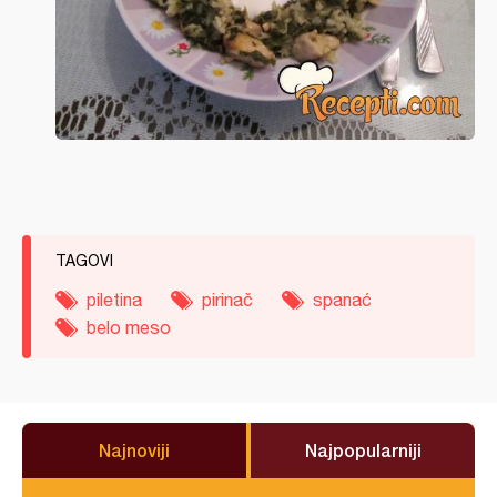
TAGOVI
piletina
pirinač
spanać
belo meso
Najnoviji
Najpopularniji