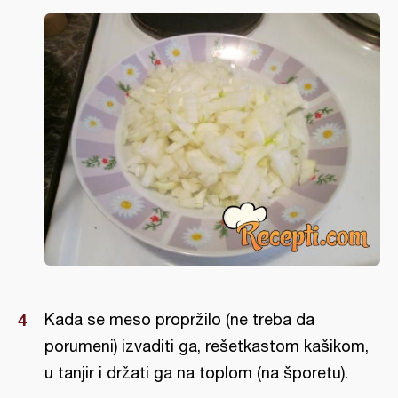
Kada se meso propržilo (ne treba da
porumeni) izvaditi ga, rešetkastom kašikom,
u tanjir i držati ga na toplom (na šporetu).