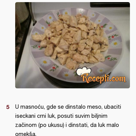
U masnoću, gde se dinstalo meso, ubaciti
iseckani crni luk, posuti suvim biljnim
začinom (po ukusu) i dinstati, da luk malo
omekša.