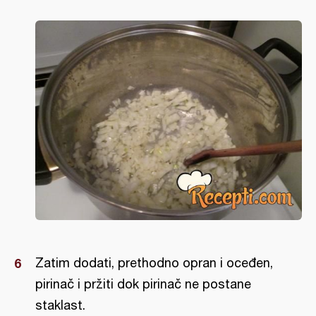
Zatim dodati, prethodno opran i oceđen,
pirinač i pržiti dok pirinač ne postane
staklast.