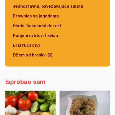
Jednostavna, osvežavajuća salata
Brownies sa jagodama
Hladni čokoladni dezert
Punjeni cvetovi tikvica
Brzi ručak (3)
Džem od breskvi (3)
Isprobao sam