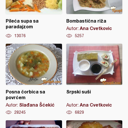
Pileća supa sa
Bombastična riža
paradajzom
Ana Cvetkovic
Autor:
13076
5257
Posna čorbica sa
Srpski suši
povrćem
Slađana Šćekić
Ana Cvetkovic
Autor:
Autor:
28245
6829