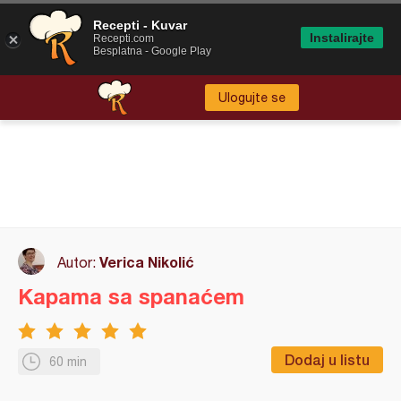
Recepti - Kuvar
Instalirajte
Recepti.com
Besplatna - Google Play
Ulogujte se
Verica Nikolić
Autor:
Kapama sa spanaćem
Dodaj u listu
60 min