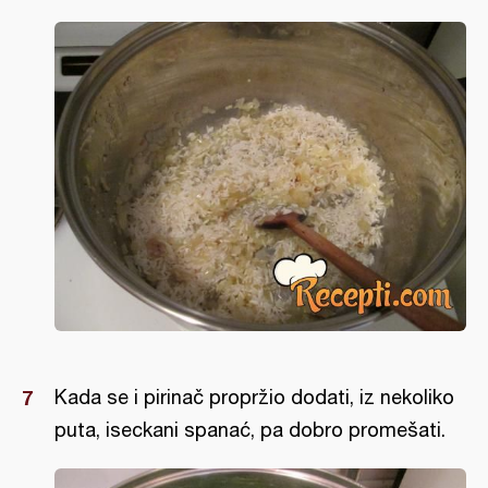
Kada se i pirinač propržio dodati, iz nekoliko
puta, iseckani spanać, pa dobro promešati.