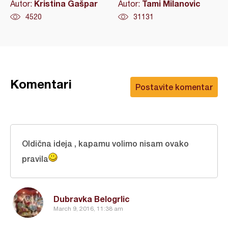
Kristina Gašpar
Tami Milanovic
Autor:
Autor:
4520
31131
Komentari
Postavite komentar
Oldična ideja , kapamu volimo nisam ovako
pravila
Dubravka Belogrlic
March 9, 2016, 11:38 am