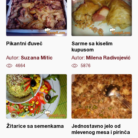
Pikantni đuveč
Sarme sa kiselim
kupusom
Suzana Mitic
Milena Radivojević
Autor:
Autor:
4664
5876
Žitarice sa semenkama
Jednostavno jelo od
mlevenog mesa i pirinča