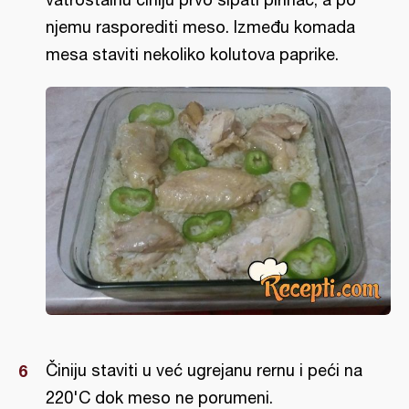
njemu rasporediti meso. Između komada
mesa staviti nekoliko kolutova paprike.
Činiju staviti u već ugrejanu rernu i peći na
220'C dok meso ne porumeni.