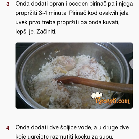
Onda dodati opran i oceđen pirinač pa i njega
propržiti 3-4 minuta. Pirinač kod ovakvih jela
uvek prvo treba propržiti pa onda kuvati,
lepši je. Začiniti.
Onda dodati dve šoljice vode, a u druge dve
koje ugrejete razmutiti kocku za supu.