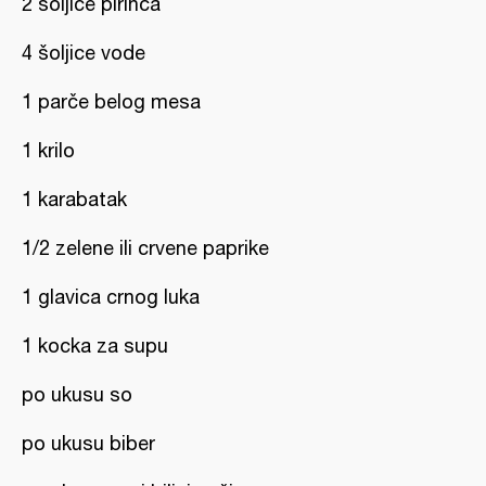
2 šoljice pirinča
4 šoljice vode
1 parče belog mesa
1 krilo
1 karabatak
1/2 zelene ili crvene paprike
1 glavica crnog luka
1 kocka za supu
po ukusu so
po ukusu biber