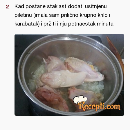
Kad postane staklast dodati usitnjenu
piletinu (imala sam prilično krupno krilo i
karabatak) i pržiti i nju petnaestak minuta.