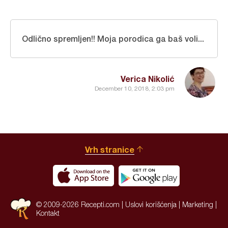
Odlično spremljen!! Moja porodica ga baš voli...
Verica Nikolić
December 10, 2018, 2:03 pm
Vrh stranice
© 2009-2026 Recepti.com |
Uslovi korišćenja
|
Marketing
|
Kontakt