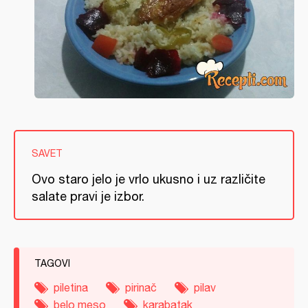
SAVET
Ovo staro jelo je vrlo ukusno i uz različite
salate pravi je izbor.
TAGOVI
piletina
pirinač
pilav
belo meso
karabatak