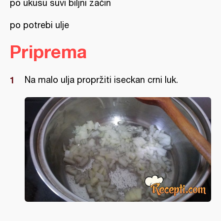
po ukusu suvi biljni začin
po potrebi ulje
Priprema
Na malo ulja propržiti iseckan crni luk.