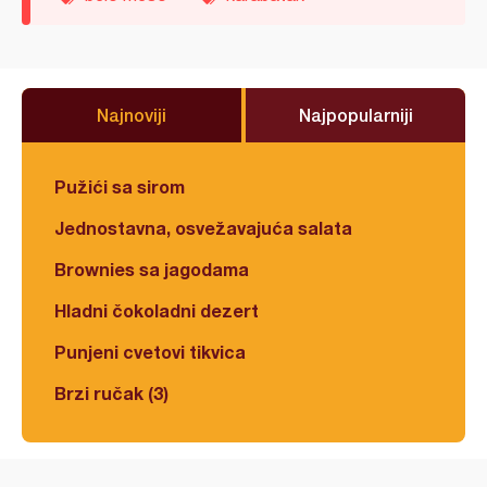
Najnoviji
Najpopularniji
Pužići sa sirom
Jednostavna, osvežavajuća salata
Brownies sa jagodama
Hladni čokoladni dezert
Punjeni cvetovi tikvica
Brzi ručak (3)