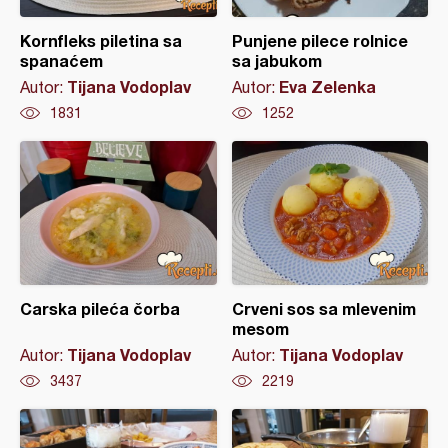
Kornfleks piletina sa
Punjene pilece rolnice
spanaćem
sa jabukom
Tijana Vodoplav
Eva Zelenka
Autor:
Autor:
1831
1252
Carska pileća čorba
Crveni sos sa mlevenim
mesom
Tijana Vodoplav
Tijana Vodoplav
Autor:
Autor:
3437
2219