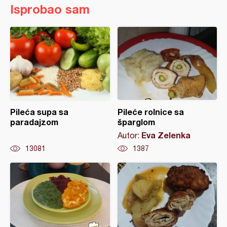
Isprobao sam
Pileća supa sa
Pileće rolnice sa
paradajzom
šparglom
Eva Zelenka
Autor:
13081
1387