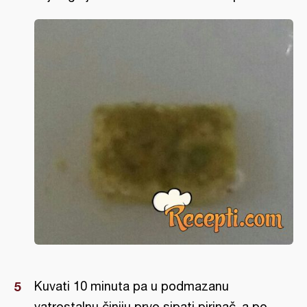
Kuvati 10 minuta pa u podmazanu
vatrostalnu činiju prvo sipati pirinač, a po