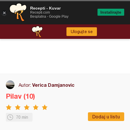
Recepti - Kuvar
Instalirajte
Recepti.com
Besplatna - Google Play
Ulogujte se
Verica Damjanovic
Autor:
Pilav (10)
Dodaj u listu
70 min