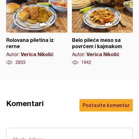
Rolovana piletina iz
Belo pileće meso sa
rerne
povrćem i kajmakom
Verica Nikolić
Verica Nikolić
Autor:
Autor:
2833
1942
Komentari
Postavite komentar