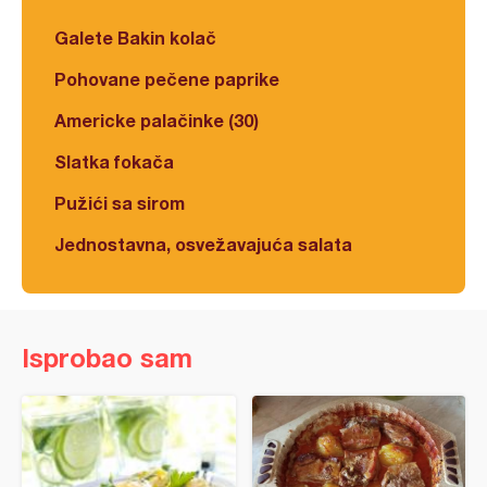
Galete Bakin kolač
Pohovane pečene paprike
Americke palačinke (30)
Slatka fokača
Pužići sa sirom
Jednostavna, osvežavajuća salata
Isprobao sam