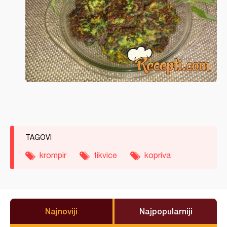
TAGOVI
krompir
tikvice
kopriva
Najnoviji
Najpopularniji