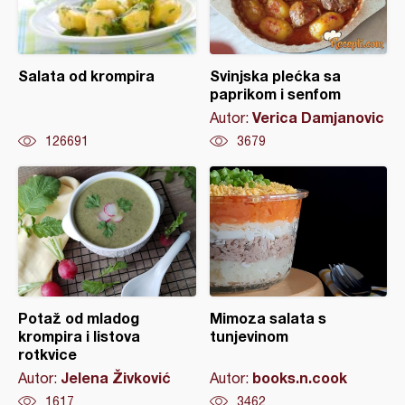
Salata od krompira
Svinjska plećka sa
paprikom i senfom
Verica Damjanovic
Autor:
126691
3679
Potaž od mladog
Mimoza salata s
krompira i listova
tunjevinom
rotkvice
Jelena Živković
books.n.cook
Autor:
Autor:
1617
3462