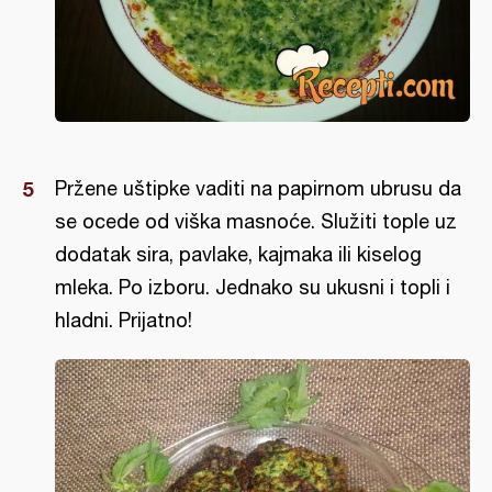
Pržene uštipke vaditi na papirnom ubrusu da
se ocede od viška masnoće. Služiti tople uz
dodatak sira, pavlake, kajmaka ili kiselog
mleka. Po izboru. Jednako su ukusni i topli i
hladni. Prijatno!