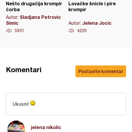
Nešto drugačija krompir
Lovačke šnicle i pire
čorba
krompir
Sladjana Petrovic
Autor:
Simic
Jelena Jocic
Autor:
5931
4220
Komentari
Postavite komentar
Ukusni!
jelena nikolic