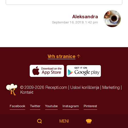
Aleksandra
September 16, 2019, 1:42 pm
Vrh stranice
© 2009-2026 Recepti.com |
Uslovi korišćenja
|
Marketing
|
Kontakt
Facebook
Twitter
Youtube
Instagram
Pinterest
Site by:
HALO