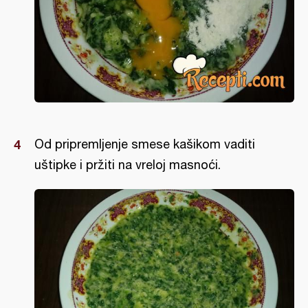
Od pripremljenje smese kašikom vaditi
uštipke i pržiti na vreloj masnoći.