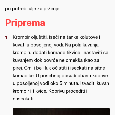
po potrebi ulje za prženje
Priprema
Krompir oljuštiti, iseći na tanke kolutove i
kuvati u posoljenoj vodi. Na pola kuvanja
krompiru dodati komade tikvice i nastaviti sa
kuvanjem dok povrće ne omekša (kao za
pire). Crni i beli luk očistiti i iseckati na sitne
komadiće. U posebnoj posudi obariti koprive
u posoljenoj vodi oko 5 minuta. Izvaditi kuvan
krompir i tikvice. Koprivu procediti i
naseckati.