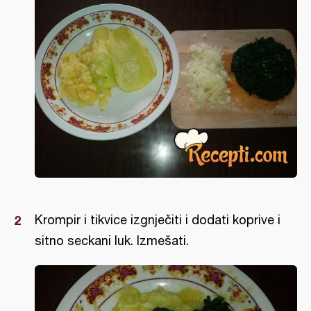
Krompir i tikvice izgnječiti i dodati koprive i
sitno seckani luk. Izmešati.