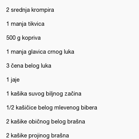
2 srednja krompira
1 manja tikvica
500 g kopriva
1 manja glavica crnog luka
3 čena belog luka
1 jaje
1 kašika suvog biljnog začina
1/2 kašičice belog mlevenog bibera
2 kašike običnog belog brašna
2 kašike projinog brašna