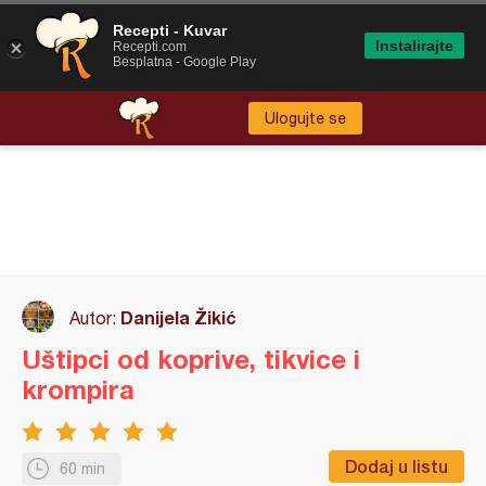
Recepti - Kuvar
Instalirajte
Recepti.com
Besplatna - Google Play
Ulogujte se
Danijela Žikić
Autor:
Uštipci od koprive, tikvice i
krompira
Dodaj u listu
60 min