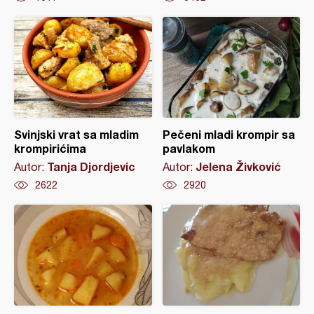
Svinjski vrat sa mladim
Pečeni mladi krompir sa
krompirićima
pavlakom
Tanja Djordjevic
Jelena Živković
Autor:
Autor:
2622
2920