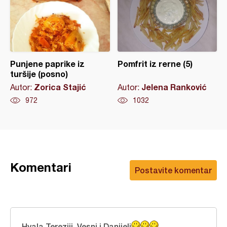
Punjene paprike iz
Pomfrit iz rerne (5)
turšije (posno)
Zorica Stajić
Jelena Ranković
Autor:
Autor:
972
1032
Komentari
Postavite komentar
Hvala Tereziji, Vesni i Danijeli