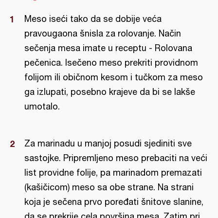
Meso iseći tako da se dobije veća
pravougaona šnisla za rolovanje. Način
sečenja mesa imate u receptu - Rolovana
pečenica. Isečeno meso prekriti providnom
folijom ili običnom kesom i tučkom za meso
ga izlupati, posebno krajeve da bi se lakše
umotalo.
Za marinadu u manjoj posudi sjediniti sve
sastojke. Pripremljeno meso prebaciti na veći
list providne folije, pa marinadom premazati
(kašičicom) meso sa obe strane. Na strani
koja je sečena prvo poređati šnitove slanine,
da se prekrije cela površina mesa. Zatim pri