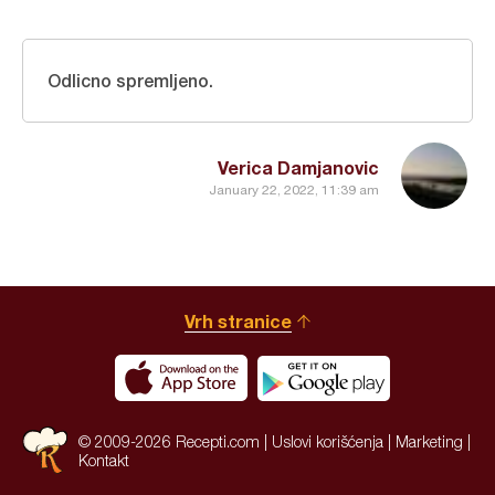
Odlicno spremljeno.
Verica Damjanovic
January 22, 2022, 11:39 am
Vrh stranice
© 2009-2026 Recepti.com |
Uslovi korišćenja
|
Marketing
|
Kontakt