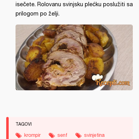
isečete. Rolovanu svinjsku plećku poslužiti sa
prilogom po želji.
TAGOVI
krompir
senf
svinjetina