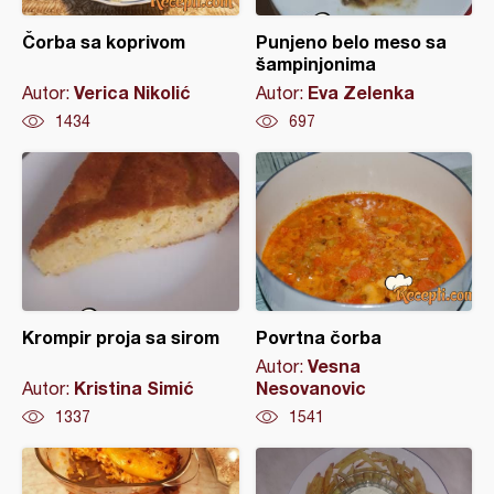
Čorba sa koprivom
Punjeno belo meso sa
šampinjonima
Verica Nikolić
Eva Zelenka
Autor:
Autor:
1434
697
Krompir proja sa sirom
Povrtna čorba
Vesna
Autor:
Kristina Simić
Nesovanovic
Autor:
1337
1541