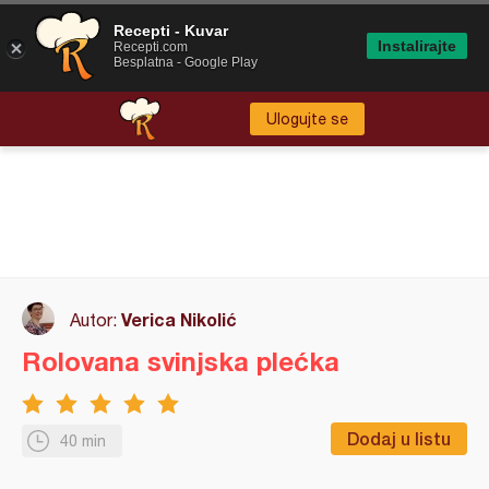
Recepti - Kuvar
Instalirajte
Recepti.com
Besplatna - Google Play
Ulogujte se
Verica Nikolić
Autor:
Rolovana svinjska plećka
Dodaj u listu
40 min