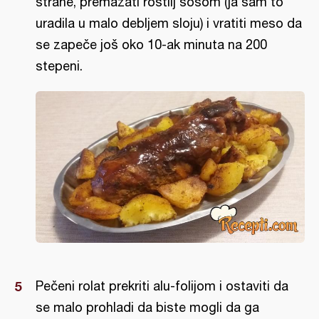
strane, premazati roštilj sosom (ja sam to
uradila u malo debljem sloju) i vratiti meso da
se zapeče još oko 10-ak minuta na 200
stepeni.
Pečeni rolat prekriti alu-folijom i ostaviti da
se malo prohladi da biste mogli da ga