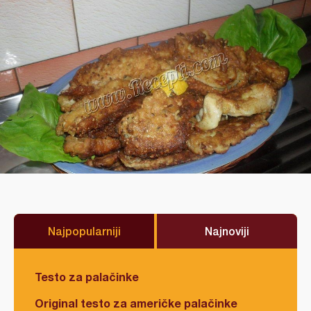
Najpopularniji
Najnoviji
Testo za palačinke
Original testo za američke palačinke