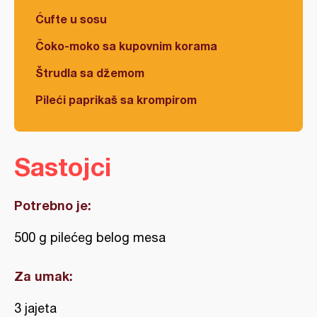
Ćufte u sosu
Čoko-moko sa kupovnim korama
Štrudla sa džemom
Pileći paprikaš sa krompirom
Sastojci
Potrebno je:
500 g pilećeg belog mesa
Za umak:
3 jajeta