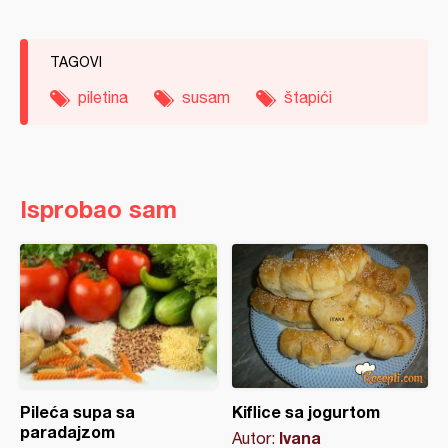
TAGOVI
piletina
susam
štapići
Isprobao sam
Pileća supa sa
Kiflice sa jogurtom
paradajzom
Ivana
Autor: