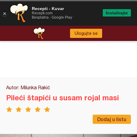
Recepti - Kuvar
Instalirajte
Recepti.com
Besplatna - Google Play
Ulogujte se
Autor: Milunka Rakić
Pileći štapići u susam rojal masi
Dodaj u listu