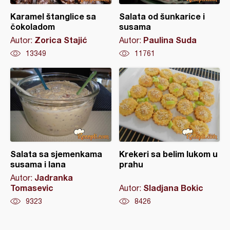
Karamel štanglice sa
Salata od šunkarice i
čokoladom
susama
Zorica Stajić
Paulina Suda
Autor:
Autor:
13349
11761
Salata sa sjemenkama
Krekeri sa belim lukom u
susama i lana
prahu
Jadranka
Autor:
Tomasevic
Sladjana Bokic
Autor:
9323
8426