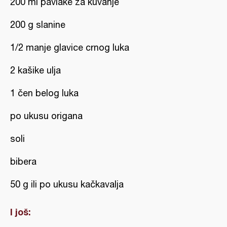
200 ml pavlake za kuvanje
200 g slanine
1/2 manje glavice crnog luka
2 kašike ulja
1 čen belog luka
po ukusu origana
soli
bibera
50 g ili po ukusu kačkavalja
I još: