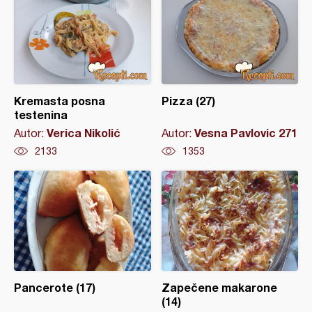
Kremasta posna
Pizza (27)
testenina
Verica Nikolić
Vesna Pavlovic 271
Autor:
Autor:
2133
1353
Pancerote (17)
Zapečene makarone
(14)