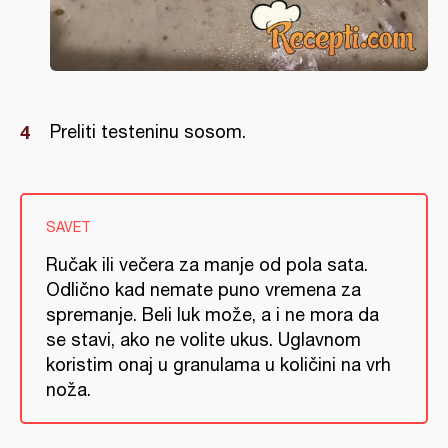
Preliti testeninu sosom.
SAVET
Ručak ili večera za manje od pola sata.
Odlično kad nemate puno vremena za
spremanje. Beli luk može, a i ne mora da
se stavi, ako ne volite ukus. Uglavnom
koristim onaj u granulama u količini na vrh
noža.