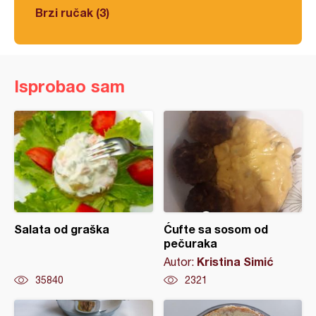
Brzi ručak (3)
Isprobao sam
Salata od graška
Ćufte sa sosom od
pečuraka
Kristina Simić
Autor:
35840
2321