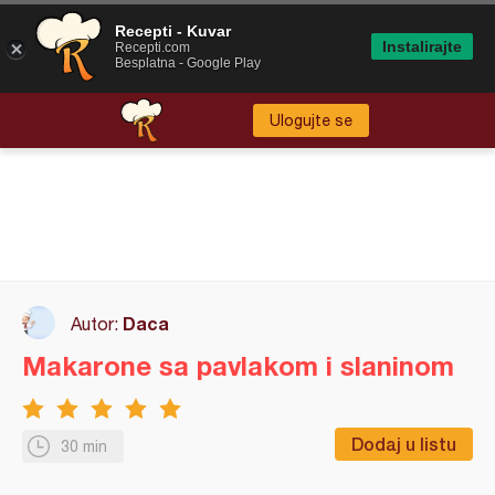
Recepti - Kuvar
Instalirajte
Recepti.com
Besplatna - Google Play
Ulogujte se
Daca
Autor:
Makarone sa pavlakom i slaninom
Dodaj u listu
30 min