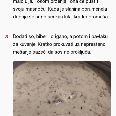
malo ulja. Tokom prženja i ona će pustiti
svoju masnoću. Kada je slanina porumenela
dodaje se sitno seckan luk i kratko promeša.
Dodati so, biber i origano, a potom i pavlaku
za kuvanje. Kratko prokuvati uz neprestano
mešanje pazeći da sos ne proključa.