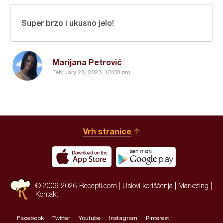
Super brzo i ukusno jelo!
Marijana Petrović
February 28, 2023, 10:00 pm
Vrh stranice
© 2009-2026 Recepti.com |
Uslovi korišćenja
|
Marketing
|
Kontakt
Facebook
Twitter
Youtube
Instagram
Pinterest