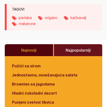
TAGOVI
pavlaka
origano
kačkavalj
makarone
Najnoviji
Najpopularniji
Pužići sa sirom
Jednostavna, osvežavajuća salata
Brownies sa jagodama
Hladni čokoladni dezert
Punjeni cvetovi tikvica