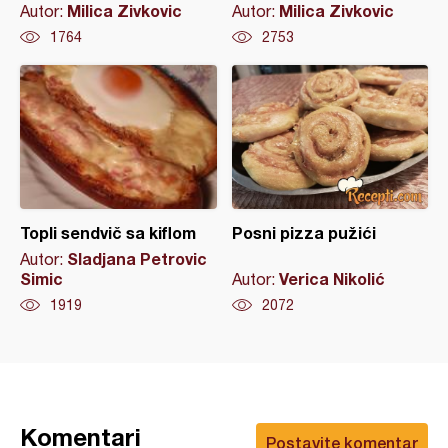
Milica Zivkovic
Milica Zivkovic
Autor:
Autor:
1764
2753
Topli sendvič sa kiflom
Posni pizza pužići
Sladjana Petrovic
Autor:
Simic
Verica Nikolić
Autor:
1919
2072
Komentari
Postavite komentar