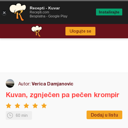
Recepti - Kuvar
Instalirajte
Recepti.com
Besplatna - Google Play
Ulogujte se
Verica Damjanovic
Autor:
Kuvan, zgnječen pa pečen krompir
Dodaj u listu
60 min