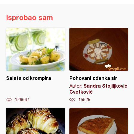
Isprobao sam
Salata od krompira
Pohovani zdenka sir
Sandra Stojiljković
Autor:
Cvetković
126667
15525