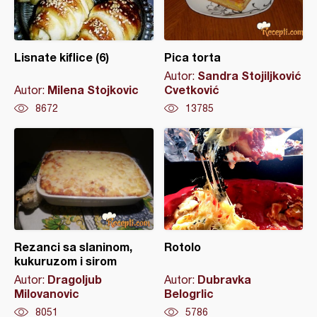
Lisnate kiflice (6)
Pica torta
Sandra Stojiljković
Autor:
Milena Stojkovic
Cvetković
Autor:
8672
13785
Rezanci sa slaninom,
Rotolo
kukuruzom i sirom
Dragoljub
Dubravka
Autor:
Autor:
Milovanovic
Belogrlic
8051
5786