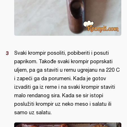
Svaki krompir posoliti, pobiberiti i posuti
paprikom. Takođe svaki krompir poprskati
uljem, pa ga staviti u rernu ugrejanu na 220 C
i zapeći ga da porumeni. Kada je gotov
izvaditi ga iz rerne i na svaki krompir staviti
malo rendanog sira. Kada se sir istopi
poslužiti krompir uz neko meso i salatu ili
samo uz salatu.