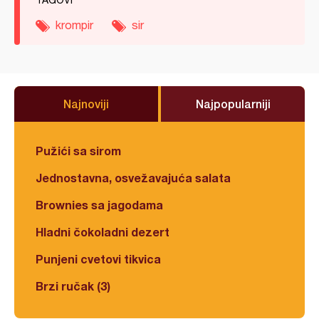
TAGOVI
krompir
sir
Najnoviji
Najpopularniji
Pužići sa sirom
Jednostavna, osvežavajuća salata
Brownies sa jagodama
Hladni čokoladni dezert
Punjeni cvetovi tikvica
Brzi ručak (3)