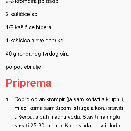
2-3 krompira po osobi
2 kašičice soli
1/2 kašičice bibera
1 kašičica aleve paprike
40 g rendanog tvrdog sira
po potrebi ulje
Priprema
Dobro opran krompir (ja sam koristila krupniji,
mladi kome sam žicom istrugala koru) staviti
u šerpu, sipati hladnu vodu. Staviti na ringlu i
kuvati 25-30 minuta. Kada voda provri dodati