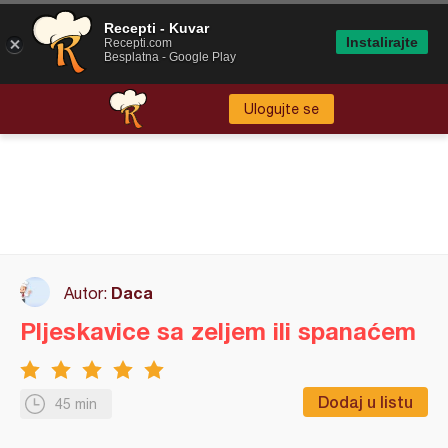
Recepti - Kuvar
Instalirajte
Recepti.com
Besplatna - Google Play
Ulogujte se
Daca
Autor:
Pljeskavice sa zeljem ili spanaćem
Dodaj u listu
45 min