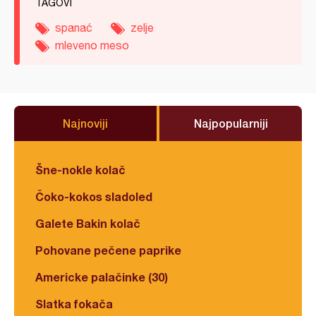
TAGOVI
spanać
zelje
mleveno meso
Najnoviji
Najpopularniji
Šne-nokle kolač
Čoko-kokos sladoled
Galete Bakin kolač
Pohovane pečene paprike
Americke palačinke (30)
Slatka fokača