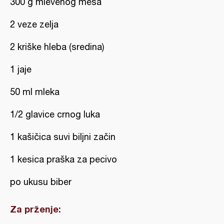
300 g mlevenog mesa
2 veze zelja
2 kriške hleba (sredina)
1 jaje
50 ml mleka
1/2 glavice crnog luka
1 kašičica suvi biljni začin
1 kesica praška za pecivo
po ukusu biber
Za prženje: