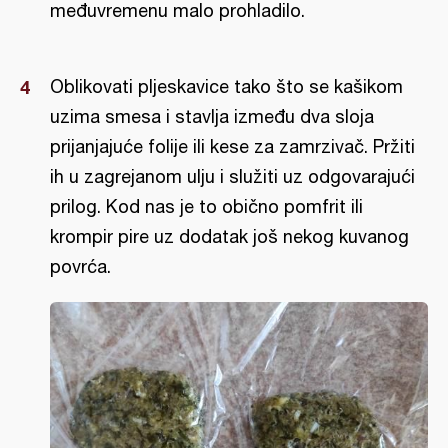
međuvremenu malo prohladilo.
Oblikovati pljeskavice tako što se kašikom
uzima smesa i stavlja između dva sloja
prijanjajuće folije ili kese za zamrzivač. Pržiti
ih u zagrejanom ulju i služiti uz odgovarajući
prilog. Kod nas je to obično pomfrit ili
krompir pire uz dodatak još nekog kuvanog
povrća.