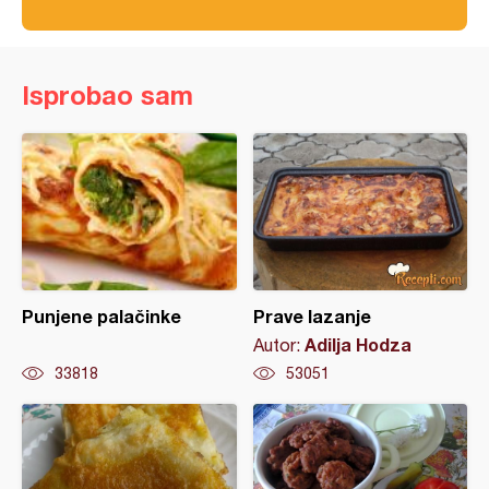
Isprobao sam
Punjene palačinke
Prave lazanje
Adilja Hodza
Autor:
33818
53051