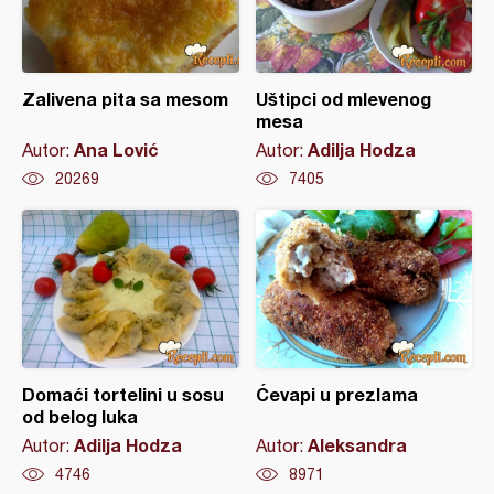
Zalivena pita sa mesom
Uštipci od mlevenog
mesa
Ana Lović
Adilja Hodza
Autor:
Autor:
20269
7405
Domaći tortelini u sosu
Ćevapi u prezlama
od belog luka
Adilja Hodza
Aleksandra
Autor:
Autor:
4746
8971