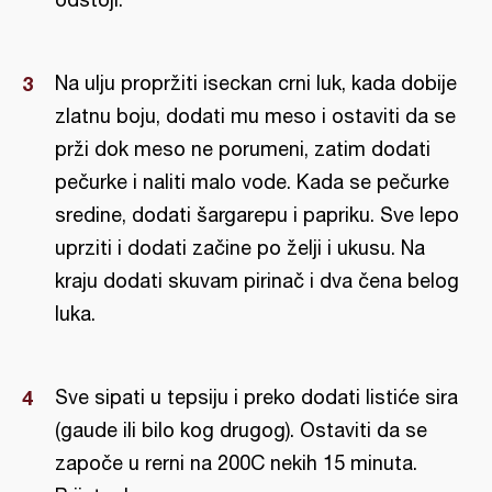
Na ulju propržiti iseckan crni luk, kada dobije
zlatnu boju, dodati mu meso i ostaviti da se
prži dok meso ne porumeni, zatim dodati
pečurke i naliti malo vode. Kada se pečurke
sredine, dodati šargarepu i papriku. Sve lepo
uprziti i dodati začine po želji i ukusu. Na
kraju dodati skuvam pirinač i dva čena belog
luka.
Sve sipati u tepsiju i preko dodati listiće sira
(gaude ili bilo kog drugog). Ostaviti da se
započe u rerni na 200C nekih 15 minuta.