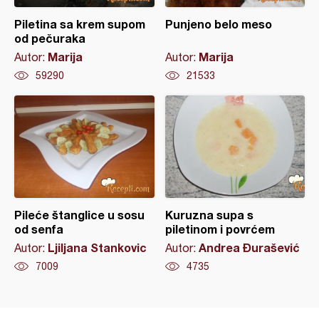
Piletina sa krem supom
Punjeno belo meso
od pečuraka
Marija
Marija
Autor:
Autor:
59290
21533
Pileće štanglice u sosu
Kuruzna supa s
od senfa
piletinom i povrćem
Ljiljana Stankovic
Andrea Đurašević
Autor:
Autor:
7009
4735