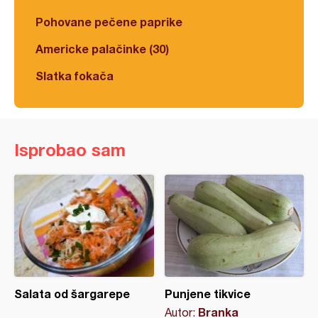
Pohovane pečene paprike
Americke palačinke (30)
Slatka fokača
Isprobao sam
Salata od šargarepe
Punjene tikvice
Branka
Autor: