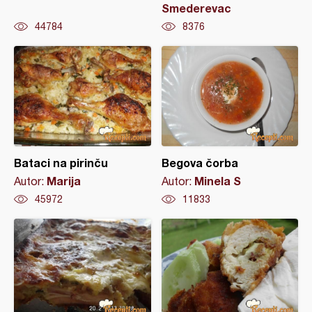
Smederevac
44784
8376
Bataci na pirinču
Begova čorba
Marija
Minela S
Autor:
Autor:
45972
11833