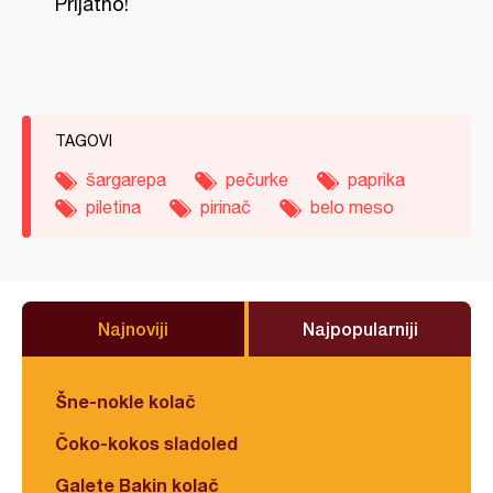
Prijatno!
TAGOVI
šargarepa
pečurke
paprika
piletina
pirinač
belo meso
Najnoviji
Najpopularniji
Šne-nokle kolač
Čoko-kokos sladoled
Galete Bakin kolač