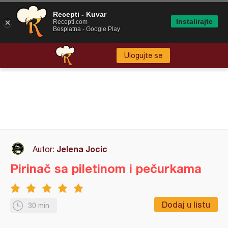
Recepti - Kuvar
Instalirajte
Recepti.com
Besplatna - Google Play
Ulogujte se
Jelena Jocic
Autor:
Pirinač sa piletinom i pečurkama
Dodaj u listu
30 min