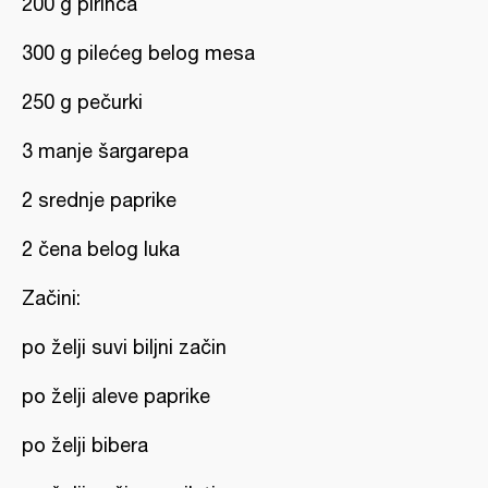
200 g pirinča
300 g pilećeg belog mesa
250 g pečurki
3 manje šargarepa
2 srednje paprike
2 čena belog luka
Začini:
po želji suvi biljni začin
po želji aleve paprike
po želji bibera