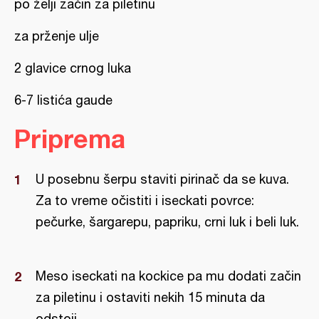
po želji začin za piletinu
za prženje ulje
2 glavice crnog luka
6-7 listića gaude
Priprema
U posebnu šerpu staviti pirinač da se kuva.
Za to vreme očistiti i iseckati povrce:
pečurke, šargarepu, papriku, crni luk i beli luk.
Meso iseckati na kockice pa mu dodati začin
za piletinu i ostaviti nekih 15 minuta da
odstoji.