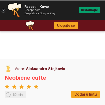
Recepti - Kuvar
Instalirajte
Recepti.com
Besplatna - Google Play
Ulogujte se
Aleksandra Stojkovic
Autor:
Neobične ćufte
Dodaj u listu
60 min