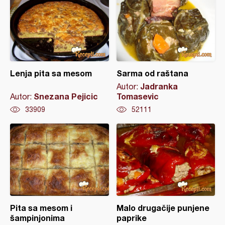
Lenja pita sa mesom
Sarma od raštana
Jadranka
Autor:
Snezana Pejicic
Tomasevic
Autor:
33909
52111
Pita sa mesom i
Malo drugačije punjene
šampinjonima
paprike