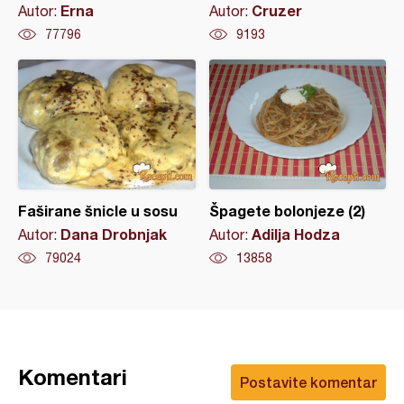
Erna
Cruzer
Autor:
Autor:
77796
9193
Faširane šnicle u sosu
Špagete bolonjeze (2)
Dana Drobnjak
Adilja Hodza
Autor:
Autor:
79024
13858
Komentari
Postavite komentar