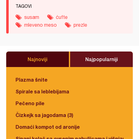
TAGOVI
susam
ćufte
mleveno meso
prezle
Najnoviji
Najpopularniji
Plazma šnite
Spirale sa leblebijama
Pečeno pile
Čizkejk sa jagodama (3)
Domaći kompot od aronije
Sipani kolač sa ovsenim pahuljicama i višnjama