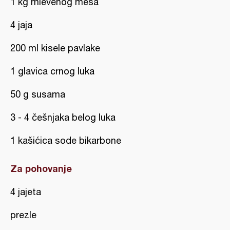
1 kg mlevenog mesa
4 jaja
200 ml kisele pavlake
1 glavica crnog luka
50 g susama
3 - 4 češnjaka belog luka
1 kašićica sode bikarbone
Za pohovanje
4 jajeta
prezle