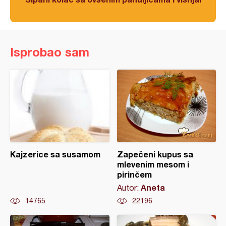
Isprobao sam
Kajzerice sa susamom
Zapečeni kupus sa
mlevenim mesom i
pirinčem
Aneta
Autor:
14765
22196