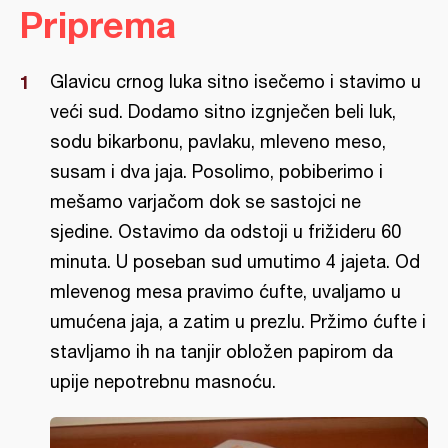
Priprema
Glavicu crnog luka sitno isečemo i stavimo u
veći sud. Dodamo sitno izgnječen beli luk,
sodu bikarbonu, pavlaku, mleveno meso,
susam i dva jaja. Posolimo, pobiberimo i
mešamo varjačom dok se sastojci ne
sjedine. Ostavimo da odstoji u frižideru 60
minuta. U poseban sud umutimo 4 jajeta. Od
mlevenog mesa pravimo ćufte, uvaljamo u
umućena jaja, a zatim u prezlu. Pržimo ćufte i
stavljamo ih na tanjir obložen papirom da
upije nepotrebnu masnoću.