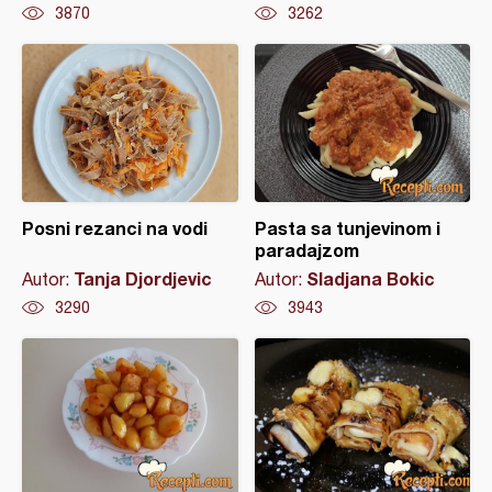
3870
3262
Posni rezanci na vodi
Pasta sa tunjevinom i
paradajzom
Tanja Djordjevic
Sladjana Bokic
Autor:
Autor:
3290
3943