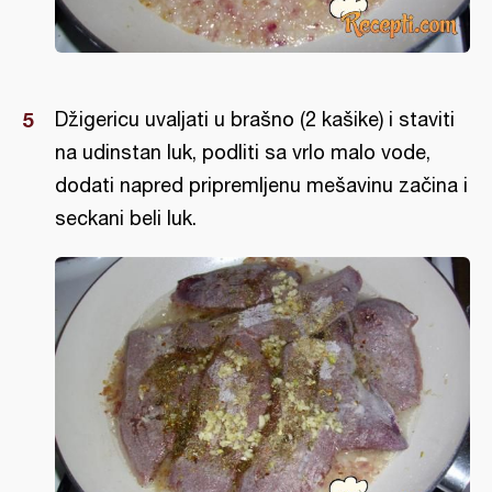
Džigericu uvaljati u brašno (2 kašike) i staviti
na udinstan luk, podliti sa vrlo malo vode,
dodati napred pripremljenu mešavinu začina i
seckani beli luk.