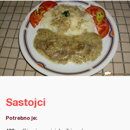
Sastojci
Potrebno je: