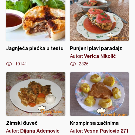
Jagnjeća plećka u testu
Punjeni plavi paradajz
Verica Nikolić
Autor:
10141
2826
Zimski đuveč
Krompir sa začinima
Dijana Ademovic
Vesna Pavlovic 271
Autor:
Autor: