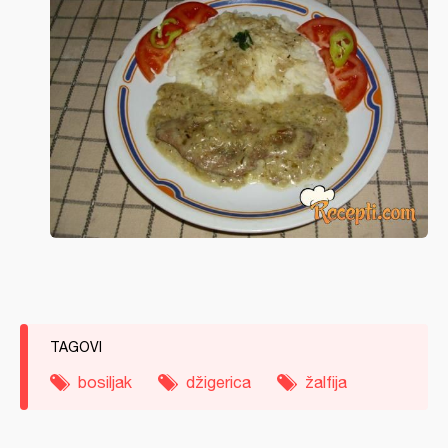
TAGOVI
bosiljak
džigerica
žalfija