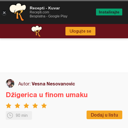
Recepti - Kuvar
Instalirajte
Recepti.com
Besplatna - Google Play
Ulogujte se
Vesna Nesovanovic
Autor:
Džigerica u finom umaku
Dodaj u listu
90 min