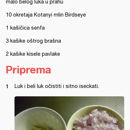
malo belog luka u prahu
10 okretaja Kotanyi mlin Birdseye
1 kašičica senfa
3 kašike oštrog brašna
2 kašike kisele pavlake
Priprema
Luk i beli luk očistiti i sitno iseckati.