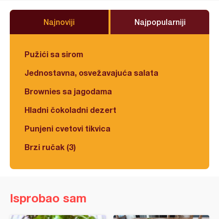
Najnoviji
Najpopularniji
Pužići sa sirom
Jednostavna, osvežavajuća salata
Brownies sa jagodama
Hladni čokoladni dezert
Punjeni cvetovi tikvica
Brzi ručak (3)
Isprobao sam