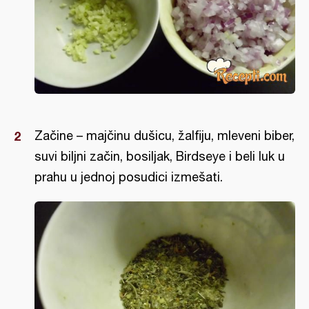
Začine – majčinu dušicu, žalfiju, mleveni biber,
suvi biljni začin, bosiljak, Birdseye i beli luk u
prahu u jednoj posudici izmešati.