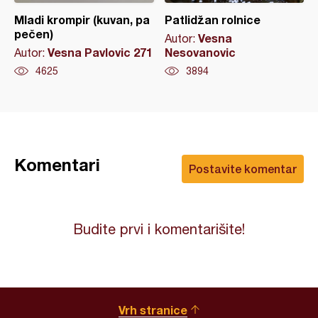
Mladi krompir (kuvan, pa
Patlidžan rolnice
pečen)
Vesna
Autor:
Vesna Pavlovic 271
Nesovanovic
Autor:
4625
3894
Komentari
Postavite komentar
Budite prvi i komentarišite!
Vrh stranice