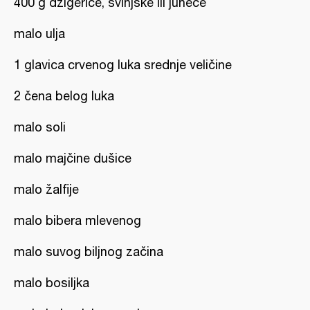
400 g džigerice, svinjske ili juneće
malo ulja
1 glavica crvenog luka srednje veličine
2 čena belog luka
malo soli
malo majčine dušice
malo žalfije
malo bibera mlevenog
malo suvog biljnog začina
malo bosiljka